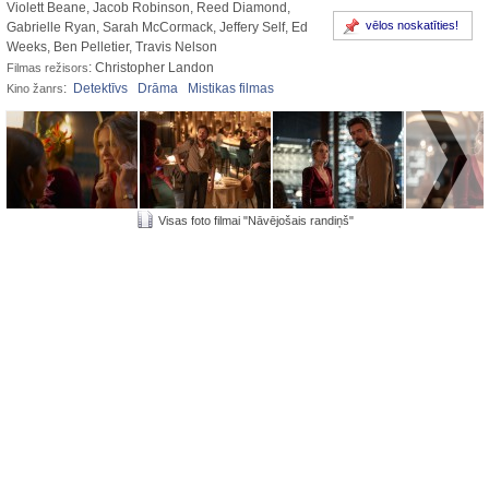
Violett Beane, Jacob Robinson, Reed Diamond,
vēlos noskatīties!
Gabrielle Ryan, Sarah McCormack, Jeffery Self, Ed
Weeks, Ben Pelletier, Travis Nelson
: Christopher Landon
Filmas režisors
:
Detektīvs
Drāma
Mistikas filmas
Kino žanrs
Visas foto filmai "Nāvējošais randiņš"