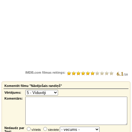
6.1
IMDB.com filmas reitings:
/10
Komentēt filmu "Nāvējošais randiņš"
Vērtējums:
Komentārs:
Nedaudz par
vīrietis
sieviete
Tevi: