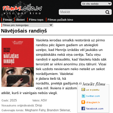
Filmas
Aktieri
Filmu tops
Filmas pašlaik kino
Nāvējošais randiņš
Vaioleta ierodas smalkā restorānā uz pirmo
randiņu pēc ilgiem gadiem un atviegloti
uzelpo, kad Henrijs izrādās vēl jaukāks un
simpātiskāks nekā viņa cerēja. Taču viņu
randiņš ir apdraudēts, kad Vaioletu kāds sāk
terorizēt ar virkni anonīmu ziņu tālrunī. Viņai
tiek uzdots nevienam neko neteikt un sekot
norādījumiem. Vaioletai
ir jādara tieši tā, kā
norādīts, pretējā gadījumā cietīs visi, kurus
Ieteikt filmu
viņa mīl. Ikviens ir aizdomās turamais un
atklāt, kurš ir vainīgais nebūs viegli.
: 2025
: ASV
Gads
Valsts
: Drop
Nosaukums oriģinālvalodā
: Meghann Fahy, Brandon Sklenar,
Galvenajās lomās