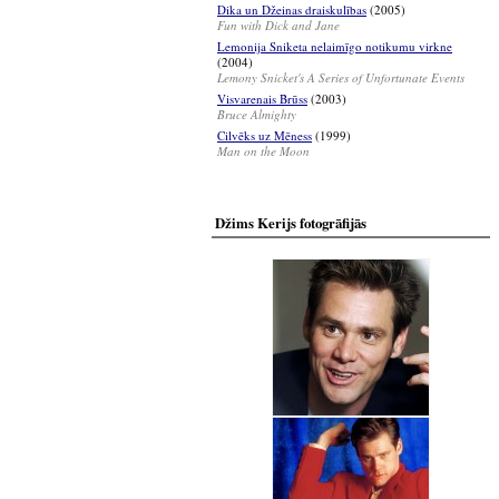
Dika un Džeinas draiskulības
(2005)
Fun with Dick and Jane
Lemonija Sniketa nelaimīgo notikumu virkne
(2004)
Lemony Snicket's A Series of Unfortunate Events
Visvarenais Brūss
(2003)
Bruce Almighty
Cilvēks uz Mēness
(1999)
Man on the Moon
Džims Kerijs fotogrāfijās