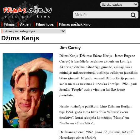
Filmas
Aktieri
Filmu tops
Filmas pašlaik kino
Džims Kerijs
Jim Carrey
Džims Kerijs (Džeimss Eižens Kerijs - James Eugene
Carrey) ir kanādiešu izcelsmes aktieris un komiķis.
Aktieris piedzima nabadzīgā ģimenē, kas tajā laikā
mitinājās mikroautobusā, viņš bija trešais un jaunākais
bērns ģimenē. 16 gadu vecumā Džims Kerijs pameta
skolu un sāka uzstāties klubos kā komiķis. 1984. gadā
žurnāls "People" atzina viņu par labāko jauno
parodistu.
Pirmie nozīmīgie panākumi kino Džimam Kerijam
bija 1994. gadā loma filmā "Eiss Ventura: zvēru
detektīvs", kurai sekojoša komēdijas "Maska" un
"Stulbs un vēl stulbāks".
Dzimšanas diena:
1962. gada 17. janvāris, 64 gadi
Horoskopa zīme:
Mežāzis