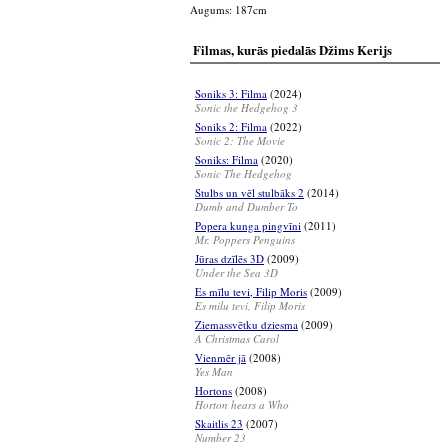
Augums: 187cm
Filmas, kurās piedalās Džims Kerijs
Soniks 3: Filma
(2024)
Sonic the Hedgehog 3
Soniks 2: Filma
(2022)
Sonic 2: The Movie
Soniks: Filma
(2020)
Sonic The Hedgehog
Stulbs un vēl stulbāks 2
(2014)
Dumb and Dumber To
Popera kunga pingvīni
(2011)
Mr. Poppers Penguins
Jūras dzīlēs 3D
(2009)
Under the Sea 3D
Es mīlu tevi, Filip Moris
(2009)
Es milu tevi, Filip Moris
Ziemassvētku dziesma
(2009)
A Christmas Carol
Vienmēr jā
(2008)
Yes Man
Hortons
(2008)
Horton hears a Who
Skaitlis 23
(2007)
Number 23