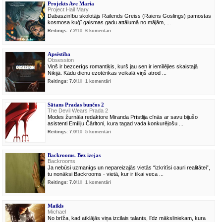
Projekts Ave Maria
Project Hail Mary
Dabaszinību skolotājs Railends Greiss (Raiens Goslings) pamostas
kosmosa kuģī gaismas gadu attālumā no mājām, ...
Reitings: 7.2
/10
6 komentāri
Apsēstība
Obsession
Viņš ir bezcerīgs romantiķis, kurš jau sen ir iemīlējies skaistajā
Nikijā. Kādu dienu ezotērikas veikalā viņš atrod ...
Reitings: 7.0
/10
1 komentāri
Sātans Pradas bunčos 2
The Devil Wears Prada 2
Modes žurnāla redaktore Miranda Prīstlija cīnās ar savu bijušo
asistenti Emīliju Čārltoni, kura tagad vada konkurējošu ...
Reitings: 7.0
/10
5 komentāri
Backrooms. Bez izejas
Backrooms
Ja nebūsi uzmanīgs un nepareizajās vietās “izkritīsi cauri realitātei”,
tu nonāksi Backrooms - vietā, kur ir tikai veca ...
Reitings: 7.0
/10
1 komentāri
Maikls
Michael
No brīža, kad atklājās viņa izcilais talants, līdz māksliniekam, kura