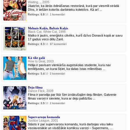
Waiting..., 2005
Jāatzīst, ka ātrās ēdināšanas restorānā, kurā par viesmīli strādā
Dīns, ir tiešām kolorīts darbinieku kolektīvs. Kā arī ...
Reitings: 6.8
/10
1 komentāri
Melnais Kaķis, Baltais Kaķis
Black Cat, White Cat, 1998
Matko ir jautrs, enerģisks cilvēks, kurš dzīvo Donavā kopā ar savu
17 gadus veco dēlu Zarē.
Reitings: 8.3
/10
67 komentāri
Kā tikt galā
How to Deal, 2003
Hēlija ir pavisam vienkārša augstskolas studente, kura nav
iemīlējusies, un kurai šķiet, ka tādas īstas mīlestības ...
Reitings: 5.4
/10
2 komentāri
Deju filma
Dance Flick, 2009
Filma ir parodija par līdz šim iznākušajām deju filmām. Galvenie
filmas varoņi ir sieviete, kura ar deju palīdzību ...
Reitings: 3.5
/10
2 komentāri
Supervaroņu komanda
Justice League, 2001
Stāsts ir par supervaroņu komandu, kurā darbojas visu laiku
visslavenākie un visdižākie komiksu varoņi – Supermens, ...