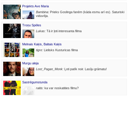
Projekts Ave Maria
Bambina:
Prieks Goslinga fanēm (kāda esmu arī es). Saturiski
viduvēja.
Troņu Spēles
Lukas:
Tā ir ļoti interesanta filma
Melnais Kaķis, Baltais Kaķis
tigre:
Lielisks Kusturicas filma
Murgu aleja
Lost_Pagan_Monk:
Ļoti patīk noir. Lasīju grāmatu!
Sastrēgumstunda
raitis:
ka var noskatities filmu?