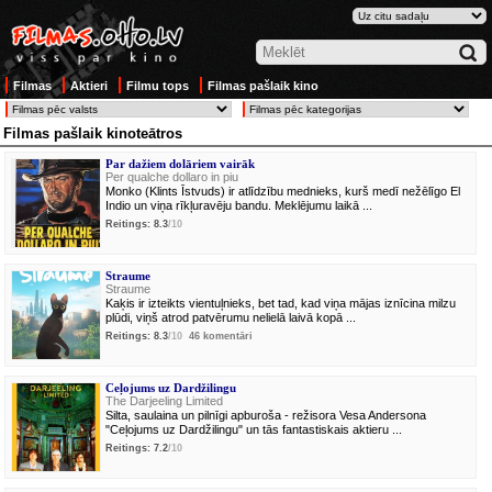
Filmas
Aktieri
Filmu tops
Filmas pašlaik kino
Filmas pašlaik kinoteātros
Par dažiem dolāriem vairāk
Per qualche dollaro in piu
Monko (Klints Īstvuds) ir atlīdzību mednieks, kurš medī nežēlīgo El
Indio un viņa rīkļuravēju bandu. Meklējumu laikā ...
Reitings: 8.3
/10
Straume
Straume
Kaķis ir izteikts vientuļnieks, bet tad, kad viņa mājas iznīcina milzu
plūdi, viņš atrod patvērumu nelielā laivā kopā ...
Reitings: 8.3
/10
46 komentāri
Ceļojums uz Dardžilingu
The Darjeeling Limited
Silta, saulaina un pilnīgi apburoša - režisora Vesa Andersona
"Ceļojums uz Dardžilingu" un tās fantastiskais aktieru ...
Reitings: 7.2
/10