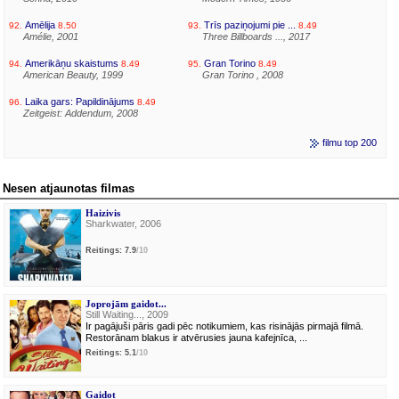
Amēlija
Trīs paziņojumi pie ...
92.
8.50
93.
8.49
Amélie, 2001
Three Billboards ..., 2017
Amerikāņu skaistums
Gran Torino
94.
8.49
95.
8.49
American Beauty, 1999
Gran Torino , 2008
Laika gars: Papildinājums
96.
8.49
Zeitgeist: Addendum, 2008
filmu top 200
Nesen atjaunotas filmas
Haizivis
Sharkwater, 2006
Reitings: 7.9
/10
Joprojām gaidot...
Still Waiting..., 2009
Ir pagājuši pāris gadi pēc notikumiem, kas risinājās pirmajā filmā.
Restorānam blakus ir atvērusies jauna kafejnīca, ...
Reitings: 5.1
/10
Gaidot