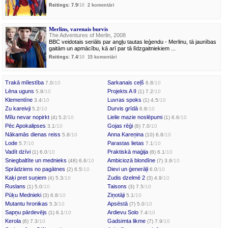
Reitings: 7.9
/10
2 komentāri
Merlins, varenais burvis
The Adventures of Merlin, 2008
BBC veidotais seriāls par angļu tautas leģendu - Merlinu, tā jaunības
gaitām un apmācību, kā arī par tā līdzgaitniekiem ...
Reitings: 7.4
/10
15 komentāri
Trakā mīlestība
Sarkanais ceļš
7.0
/10
6.8
/10
Lēna uguns
Projekts A II
5.8
/10
(1) 7.2
/10
Klementīne
Luvras spoks
3.4
/10
(1) 4.5
/10
Zu kareivji
Durvis grīdā
5.2
/10
6.8
/10
Mīlu nevar nopirkt
Lielie mazie noslēpumi
(4) 5.2
/10
(1) 6.6
/10
Pēc Apokalipses
Gojas rēģi
3.1
/10
(8) 7.0
/10
Nākamās dienas reiss
Anna Kareņina
5.8
/10
(10) 6.8
/10
Lode
Parastas lietas
5.7
/10
7.1
/10
Vadīt dzīvi
Praktiskā maģija
(1) 6.0
/10
(6) 6.1
/10
Sniegbaltīte un mednieks
Ambiciozā blondīne
(48) 6.6
/10
(7) 3.9
/10
Sprādziens no pagātnes
Dievi un ģenerāļi
(2) 6.5
/10
6.0
/10
Kaķi pret suņiem
Zudis dzelmē 2
(4) 5.3
/10
(3) 4.9
/10
Ruslans
Taisons
(1) 5.0
/10
(3) 7.5
/10
Pūķu Mednieki
Ziņotāji
(3) 6.8
/10
5.1
/10
Mutantu hronikas
Apsēstā
5.3
/10
(7) 5.0
/10
Sapņu pārdevējs
Ardievu Solo
(1) 6.1
/10
7.4
/10
Kerola
Gadsimta likme
(6) 7.3
/10
(7) 7.9
/10