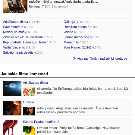
radošie mērķi un neatlaidīgais darbs padarīja ...
Reitings: 7.0
/10
1 komentāri
Atklāšanas diena
Odiseja
(3) 6.9
/10
(4) 6.9
/10
Šausmenīte 6
Rotaļlietu stāsts 5
6.3
/10
6.3
/10
Minioni un mošķi
Vaiana
6.3
/10
6.3
/10
Zirnekļcilvēks: Jauna diena
Ļaunie miroņi deg
6.3
/10
6.3
/10
Ķepu patruļa: Dinozauru filma
Mana mīla
6.3
/10
6.3
/10
Valītis Vincents
Your Name. (2016)
6.3
/10
6.3
/10
Saldējuma pārdevējs
6.3
/10
viss par filmām pašlaik kinoteātros
Jaunākie filmu komentāri
Atklāšanas diena
sinderella:
No Spīlberga gaidas bija lielas, bet .... nu tā, kaut kā
nesakarīgi.
Odiseja
urbanpower:
Augstākās klases mēs#ls. Ārpus Amerikas
robežām nav paredzēts normālu ...
Sātans Pradas bunčos 2
LemonLemon:
Pilnīgi tukša filma. Garlaicīga. Nav skaidrs
priekš kam kam tāds ...