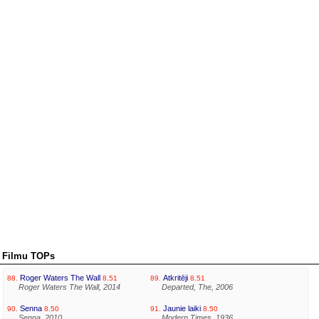
Filmu TOPs
Roger Waters The Wall
Atkritēji
88.
8.51
89.
8.51
Roger Waters The Wall, 2014
Departed, The, 2006
Senna
Jaunie laiki
90.
8.50
91.
8.50
Senna, 2010
Modern Times, 1936