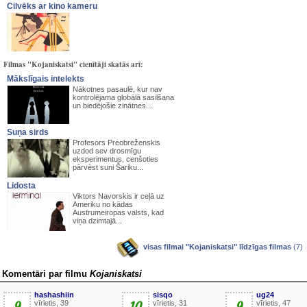
Cilvēks ar kino kameru
Filmas "Kojaniskatsi" cienītāji skatās arī:
Mākslīgais intelekts
Nākotnes pasaulē, kur nav
kontrolējama globālā sasilšana
un biedējošie zinātnes...
Suņa sirds
Profesors Preobreženskis
uzdod sev drosmīgu
eksperimentus, cenšoties
pārvēst suni Šariku...
Lidosta
Viktors Navorskis ir ceļā uz
Ameriku no kādas
Austrumeiropas valsts, kad
viņa dzimtajā...
visas filmai "Kojaniskatsi" līdzīgas filmas
(7)
Komentāri par filmu
Kojaniskatsi
hashashiin
sisqo
ug24
9
vīrietis, 39
10
vīrietis, 31
9
vīrietis, 47