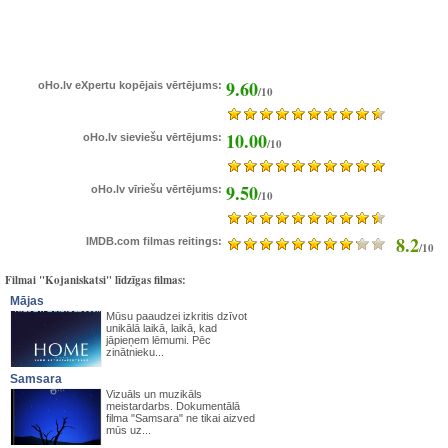
9.60
oHo.lv eXpertu kopējais vērtējums:
/10
10.00
oHo.lv sieviešu vērtējums:
/10
9.50
oHo.lv vīriešu vērtējums:
/10
8.2
IMDB.com filmas reitings:
/10
Filmai "Kojaniskatsi" līdzīgas filmas:
Mājas
Mūsu paaudzei izkritis dzīvot
unikālā laikā, laikā, kad
jāpieņem lēmumi. Pēc
zinātnieku...
Samsara
Vizuāls un muzikāls
meistardarbs. Dokumentālā
filma "Samsara" ne tikai aizved
mūs uz...