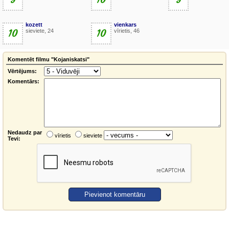
kozett
vienkars
10
sieviete, 24
10
vīrietis, 46
Komentēt filmu "Kojaniskatsi"
Vērtējums:
Komentārs:
Nedaudz par
vīrietis
sieviete
Tevi: