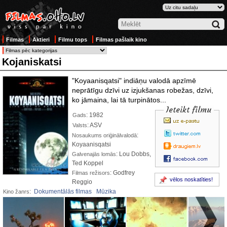
Filmas
Aktieri
Filmu tops
Filmas pašlaik kino
Kojaniskatsi
"Koyaanisqatsi" indiāņu valodā apzīmē
neprātīgu dzīvi uz izjukšanas robežas, dzīvi,
ko jāmaina, lai tā turpinātos...
Ieteikt filmu
: 1982
Gads
: ASV
Valsts
:
Nosaukums oriģinālvalodā
Koyaanisqatsi
: Lou Dobbs,
Galvenajās lomās
Ted Koppel
: Godfrey
Filmas režisors
vēlos noskatīties!
Reggio
:
Dokumentālās filmas
Mūzika
Kino žanrs