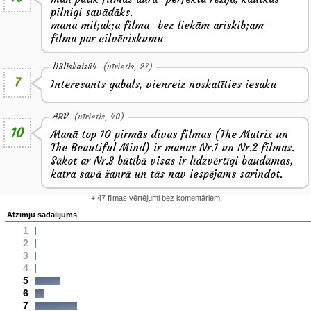
pilnigi savādāks.
mana mil;ak;a filma- bez liekām ariskib;am -
filma par cilvēciskumu
li3liskais84
(vīrietis, 27)
7
Interesants gabals, vienreiz noskatīties iesaku
ARV
(vīrietis, 40)
10
Manā top 10 pirmās divas filmas (The Matrix un
The Beautiful Mind) ir manas Nr.1 un Nr.2 filmas.
Sākot ar Nr.3 būtībā visas ir līdzvērtīgi baudāmas,
katra savā žanrā un tās nav iespējams sarindot.
+ 47 filmas vērtējumi bez komentāriem
Atzīmju sadalījums
1
2
3
4
5
6
7