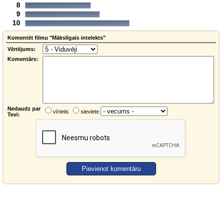
8
9
10
Komentēt filmu "Mākslīgais intelekts"
Vērtējums:
Komentārs:
Nedaudz par
vīrietis
sieviete
Tevi: