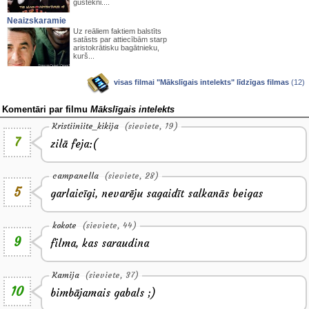
gūstekni....
Neaizskaramie
Uz reāliem faktiem balstīts
satāsts par attiecībām starp
aristokrātisku bagātnieku,
kurš...
visas filmai "Mākslīgais intelekts" līdzīgas filmas
(12)
Komentāri par filmu
Mākslīgais intelekts
Kristiiniite_kikija
(sieviete, 19)
7
zilā feja:(
campanella
(sieviete, 28)
5
garlaicīgi, nevarēju sagaidīt salkanās beigas
kokote
(sieviete, 44)
9
filma, kas saraudina
Kamija
(sieviete, 37)
10
bimbājamais gabals ;)