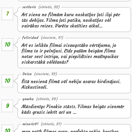
sertleris
(vīrietis, 22)
7
Arī viena no filmām kuru noskatījos ļoti ilgi pēc
tās debijas. Filma ļoti patika, noskatījos vēl
vairākas reizes. Varētu skatīties atkal...
felicidad
(sieviete, 31)
10
Arī es ielikšu filmai visaugstāko vērtējumu, jo
filma to ir pelnījusi. Līdz pašām beigām filma
notur sevī intrigu, vai piepildīsies mašīnpuikas
viskarstākā vēlēšanās?
Deisa
(sieviete, 32)
10
Šitā nevienā filmā vēl nebiju asaras birdinājusi.
Aizkustinoši.
goosha
(vīrietis, 29)
9
Mūsdienīgs Pinokio stāsts. Filmas beigās vienmēr
kāds gruzis iekrīt acī un ...
mixeris91
(vīrietis, 21)
10
man patīk filmas aura- perfekta režija, kautkas