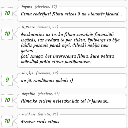
Ingaxx
(sieviete, 30)
10
Esmu redzējusi filmu reizes 3 un vienmēr jāraud...
D_Sease
(vīrietis, 29)
10
Neskatoties uz to, ka filma savulaik finansiāli
izgāzās, tas nedara to par sliktu. Spilbergs to bija
laidis pasaulē pārāk agri. Cilvēki nebija tam
gatavi...
Ļoti smaga, bet interesanta filma, kura veltīta
mākslīgā prāta etikas jautājumiem.
slinjkje
(sieviete, 43)
9
nu jā, raudāmais gabals :)
dogville
(sieviete, 47)
10
filma,ko citiem neiesaku,līdz tai ir jānonāk...
motihari
(vīrietis, 35)
10
Aizskar sirds stīgas