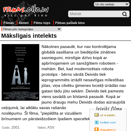
Filmas
Aktieri
Filmu tops
Filmas pašlaik kino
Mākslīgais intelekts
Nākotnes pasaulē, kur nav kontrolējama
globālā sasilšana un biedējošie zinātnes
sasniegumi, mirstīgie dzīvo kopā ar
apbrīnojamiem un sarežģītiem robotiem -
mehām. Bet, kad modernizētais robota
prototips - bērns vārdā Deivids tiek
ieprogrammēts izrādīt nesavtīgas mīlestības
jūtas, viņa cilvēku ģimenes locekļi izrādās nav
gatavi tādu jūtu sekām. Deivids tiek pamests
viens savādā un bīstamā pasaulē. Kopā ar
jauno draugu mehu Deivids
dodas aizraujošā
ceļojumā, lai atklātu savas rašanās
Ieteikt filmu
noslēpumu. Šī filma, "piepildīta ar vizuāliem
brīnumiem un pārsteidzošiem īpašiem specefektiem..." (
: 2001
: ASV
Gads
Valsts