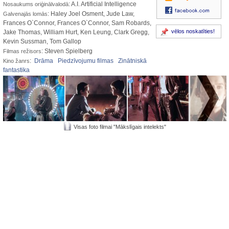
: A.I. Artificial Intelligence
Nosaukums oriģinālvalodā
: Haley Joel Osment, Jude Law,
Galvenajās lomās
Frances O`Connor, Frances O`Connor, Sam Robards,
vēlos noskatīties!
Jake Thomas, William Hurt, Ken Leung, Clark Gregg,
Kevin Sussman, Tom Gallop
: Steven Spielberg
Filmas režisors
:
Drāma
Piedzīvojumu filmas
Zinātniskā
Kino žanrs
fantastika
Visas foto filmai "Mākslīgais intelekts"