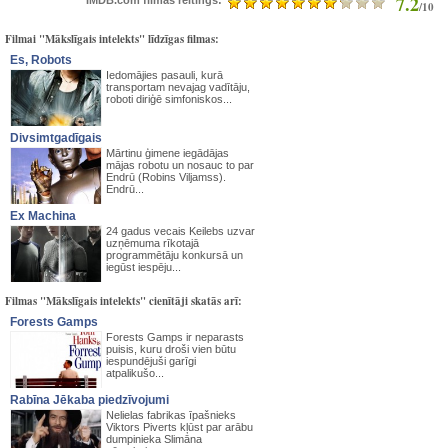
7.2
IMDB.com filmas reitings:
/10
Filmai "Mākslīgais intelekts" līdzīgas filmas:
Es, Robots
Iedomājies pasauli, kurā
transportam nevajag vadītāju,
roboti diriģē simfoniskos...
Divsimtgadīgais
Mārtinu ģimene iegādājas
mājas robotu un nosauc to par
Endrū (Robins Viljamss).
Endrū...
Ex Machina
24 gadus vecais Keilebs uzvar
uzņēmuma rīkotajā
programmētāju konkursā un
iegūst iespēju...
Filmas "Mākslīgais intelekts" cienītāji skatās arī:
Forests Gamps
Forests Gamps ir neparasts
puisis, kuru droši vien būtu
iespundējuši garīgi
atpalikušo...
Rabīna Jēkaba piedzīvojumi
Nelielas fabrikas īpašnieks
Viktors Piverts kļūst par arābu
dumpinieka Slimāna