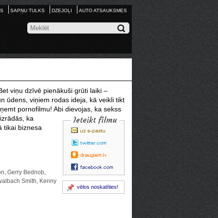
S
SAPŅU TULKS
DZEJOĻI
AUTO ATSAUKSMES
et viņu dzīvē pienākuši grūti laiki –
n ūdens, viņiem rodas ideja, kā veikli tikt
ņemt pornofilmu! Abi dievojas,
ka sekss
izrādās, ka
Ieteikt filmu
 tikai biznesa
on, Gerry Bednob,
hwalbach Smith, Kenny
vēlos noskatīties!