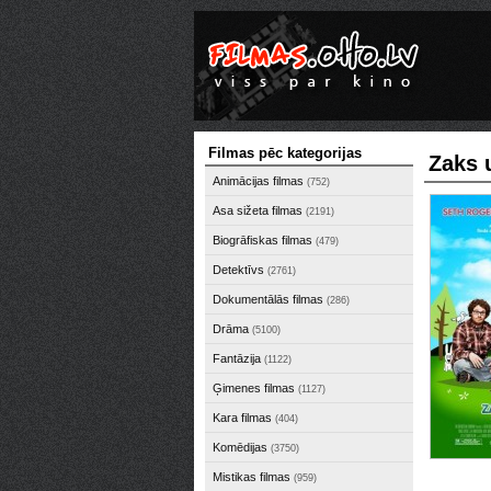
Filmas pēc kategorijas
Zaks 
Animācijas filmas
(752)
Asa sižeta filmas
(2191)
Biogrāfiskas filmas
(479)
Detektīvs
(2761)
Dokumentālās filmas
(286)
Drāma
(5100)
Fantāzija
(1122)
Ģimenes filmas
(1127)
Kara filmas
(404)
Komēdijas
(3750)
Mistikas filmas
(959)