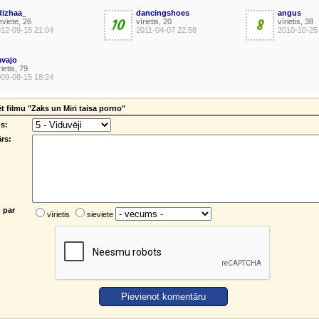
Rizhaa_
dancingshoes
angus
eviete, 26
10
vīrietis, 20
8
vīrietis, 38
12-09-15 21:04
2011-04-07 22:58
2010-10-25
avajo
rietis, 79
09-08-15 18:24
 filmu "Zaks un Miri taisa porno"
s:
rs:
 par
vīrietis
sieviete