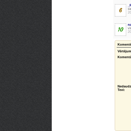
_
6
si
20
n
10
vī
20
Komentēt
Vērtējum
Komentā
Nedaudz
Tevi: