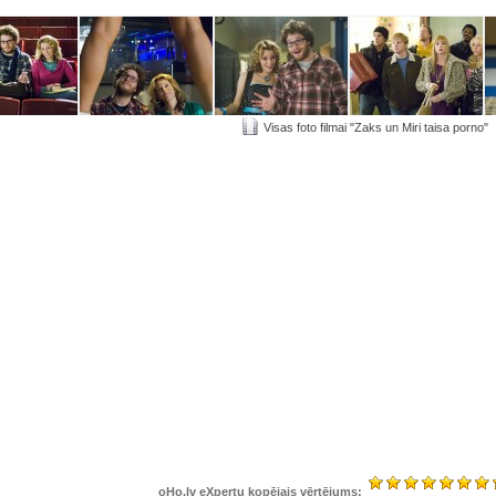
Visas foto filmai "Zaks un Miri taisa porno"
oHo.lv eXpertu kopējais vērtējums: