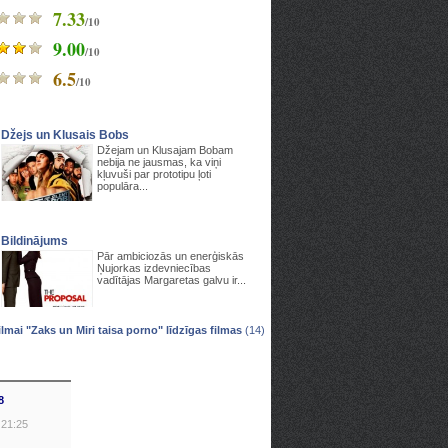
7.33
/10
9.00
/10
6.5
/10
Džejs un Klusais Bobs
Džejam un Klusajam Bobam
nebija ne jausmas, ka viņi
kļuvuši par prototipu ļoti
populāra...
Bildinājums
Pār ambiciozās un enerģiskās
Ņujorkas izdevniecības
vadītājas Margaretas galvu ir...
ilmai "Zaks un Miri taisa porno" līdzīgas filmas
(14)
8
 21:25