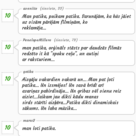
aveniite
(sieviete, 33)
10
Man patika, puikam patika. Sarunājām, ka būs jāiet
uz visām pārējām filmiņām, ko
reklamēja...
PenelopeMillere
(sieviete, 79)
10
man patika, orģināls stāsts par daudzās filmās
redzēto it kā "spoku ceļu", un autiņi
ar raksturiem...
gotika
10
Aizgāju vakardien vakarā un... Man pat ļoti
patika... Un izsmējos! Un savā brīdī arī
asariņas pabirdināju... Un gribas vēl vienu reiz
aiziet...laikam jau dikti kādu manas
sirds stūrīti aizķēra...Patika dikti dinamiskais
sākums. Un laba mūzika...
marss2
10
man loti patika.