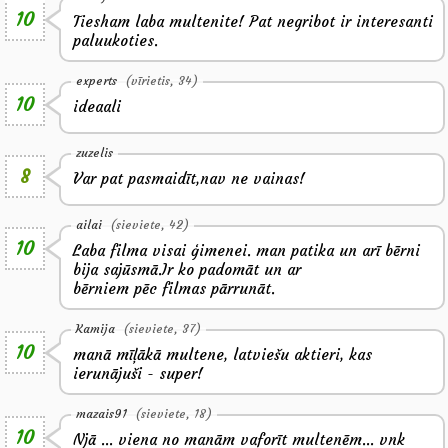
10
Tiesham laba multenite! Pat negribot ir interesanti
paluukoties.
experts
(vīrietis, 34)
10
ideaali
zuzelis
8
Var pat pasmaidīt,nav ne vainas!
ailai
(sieviete, 42)
10
Laba filma visai ģimenei. man patika un arī bērni
bija sajūsmā.Ir ko padomāt un ar
bērniem pēc filmas pārrunāt.
Kamija
(sieviete, 37)
10
manā mīļākā multene, latviešu aktieri, kas
ierunājuši - super!
mazais91
(sieviete, 18)
10
Njā ... viena no manām vaforīt multenēm... vnk