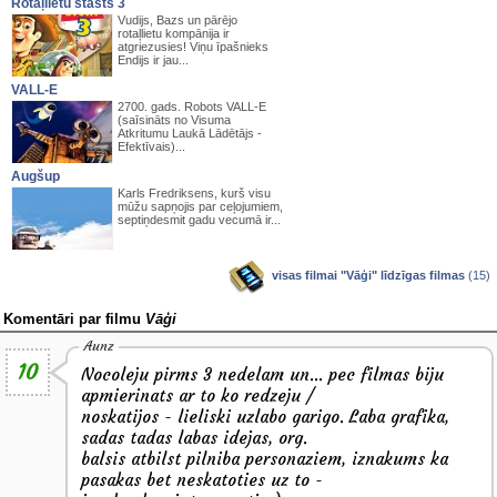
Rotaļlietu stāsts 3
Vudijs, Bazs un pārējo
rotaļlietu kompānija ir
atgriezusies! Viņu īpašnieks
Endijs ir jau...
VALL-E
2700. gads. Robots VALL-E
(saīsināts no Visuma
Atkritumu Laukā Lādētājs -
Efektīvais)...
Augšup
Karls Fredriksens, kurš visu
mūžu sapņojis par ceļojumiem,
septiņdesmit gadu vecumā ir...
visas filmai "Vāģi" līdzīgas filmas
(15)
Komentāri par filmu
Vāģi
Aunz
10
Nocoleju pirms 3 nedelam un... pec filmas biju
apmierinats ar to ko redzeju /
noskatijos - lieliski uzlabo garigo. Laba grafika,
sadas tadas labas idejas, org.
balsis atbilst pilniba personaziem, iznakums ka
pasakas bet neskatoties uz to -