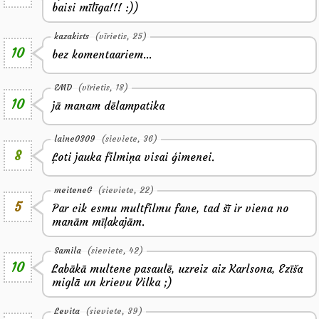
baisi mīlīga!!! :))
kazakists
(vīrietis, 25)
10
bez komentaariem...
EMD
(vīrietis, 18)
10
jā manam dēlampatika
laine0309
(sieviete, 36)
8
Ļoti jauka filmiņa visai ģimenei.
meiteneG
(sieviete, 22)
5
Par cik esmu multfilmu fane, tad šī ir viena no
manām mīļakajām.
Samila
(sieviete, 42)
10
Labākā multene pasaulē, uzreiz aiz Karlsona, Ezīša
miglā un krievu Vilka ;)
Levita
(sieviete, 39)