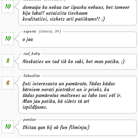
10
domaaju ka nekaa tur iipasha nebuus, bet tomeer
bija laba!! uztaisiita tieshaam
kvalitatiivi, sizhets arii patiikams!! :)
experts
(vīrietis, 34)
10
o jaa
sad_baby
8
Noskaties un tad tik ko saki, bet man patika. :)
Dzhudiite
6
Ļoti interesanta un pamācoša. Tādas kādas
bērniem nerati pietrūkst un ir prieks, ka
šādas pamācošas multenes uz labo toni vēl ir.
Man jau patika, kā sižets tā arī
izpildījums.
pontiac
10
Shitaa gan bij ok fun filminja;)