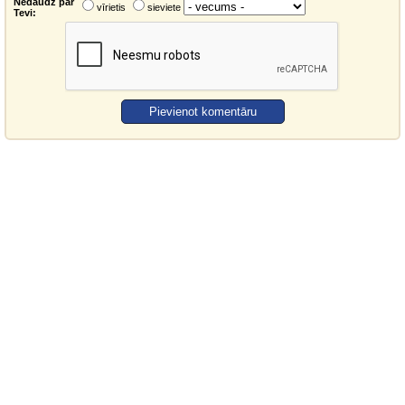
Nedaudz par
vīrietis
sieviete
Tevi: