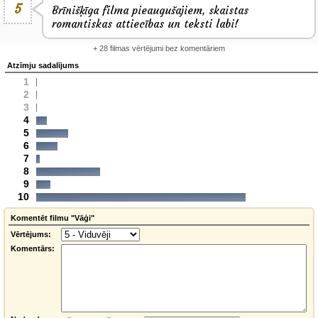
5
Brīnišķīga filma pieaugušajiem, skaistas
romantiskas attiecības un teksti labi!
+ 28 filmas vērtējumi bez komentāriem
Atzīmju sadalījums
1
2
3
4
5
6
7
8
9
10
Komentēt filmu "Vāģi"
Vērtējums:
Komentārs: