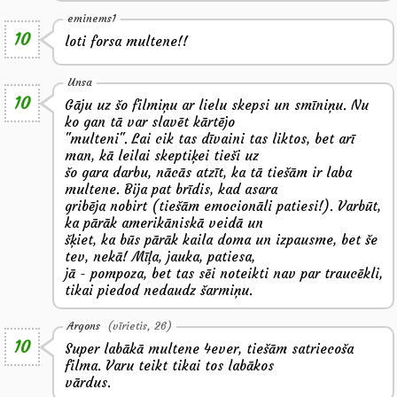
eminems1
10
loti forsa multene!!
Unsa
10
Gāju uz šo filmiņu ar lielu skepsi un smīniņu. Nu
ko gan tā var slavēt kārtējo
"multeni". Lai cik tas dīvaini tas liktos, bet arī
man, kā leilai skeptiķei tieši uz
šo gara darbu, nācās atzīt, ka tā tiešām ir laba
multene. Bija pat brīdis, kad asara
gribēja nobirt (tiešām emocionāli patiesi!). Varbūt,
ka pārāk amerikāniskā veidā un
šķiet, ka būs pārāk kaila doma un izpausme, bet še
tev, nekā! Mīļa, jauka, patiesa,
jā - pompoza, bet tas sēi noteikti nav par traucēkli,
tikai piedod nedaudz šarmiņu.
Argons
(vīrietis, 26)
10
Super labākā multene 4ever, tiešām satriecoša
filma. Varu teikt tikai tos labākos
vārdus.