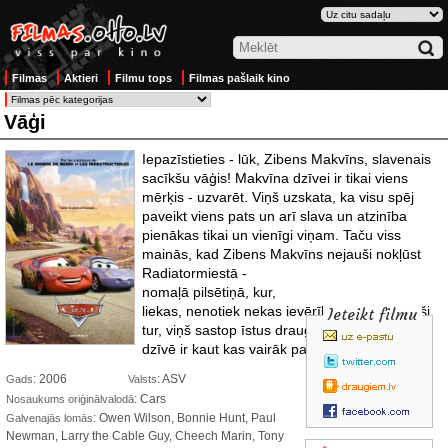
Filmas
Aktieri
Filmu tops
Filmas pašlaik kino
Vāģi
Iepazīstieties - lūk, Zibens Makvīns, slavenais
sacīkšu vāģis! Makvīna dzīvei ir tikai viens
mērķis - uzvarēt. Viņš uzskata, ka visu spēj
paveikt viens pats un arī slava un atzinība
pienākas tikai un vienīgi viņam. Taču viss
mainās, kad Zibens Makvīns nejauši nokļūst
Radiatormiestā -
nomaļā pilsētiņā, kur,
liekas, nenotiek nekas ievērības cienīgs. Tieši
Ieteikt filmu
tur, viņš sastop īstus draugus un saprot, ka
dzīvē ir kaut kas vairāk par sacīkšu trasi.
: 2006
: ASV
Gads
Valsts
: Cars
Nosaukums oriģinālvalodā
: Owen Wilson, Bonnie Hunt, Paul
Galvenajās lomās
Newman, Larry the Cable Guy, Cheech Marin, Tony