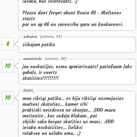
iesaku, bus interesanti. :)
Please dont forget about Route 66 - Multenes
stasts
par un ap 66 un sacensibu garu un konkurenci.
arbalets
(vīrietis, 39)
8
siikajam patika
mantinieks
(vīrietis, 36)
10
jaa noskatiijos, esmu apmierinaats! patie$aam labs
gabals, ir veerts
skatiities!!!!!!!!!
Didiii_
10
man riktigi patika... es biju riktiigi nosmejosies
multeni skatoties... kamer si4i
praktiski neizdvesa ne skanjas... :DDD maza
meitenite , kas sedeja blakam.. pat
shjiibi saka beigas skatities uz mani.. :DDD
iesaku noskatiities... lieliksi
relaksee un uzlabo omu.. ;)