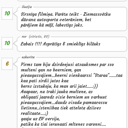
iluzija
10
Sirsnīga filmiņa. Varētu teikt - Ziemassvētku
dāvana autosporta veterāniem, bet
pārējiem kā mīļš, labestīgs joks.
rxr
(vīrietis, 80)
10
Labais !!!! Asprātīgs & smieklīgs bilžuks
uzkurita
6
Pirms tam biju dzirdeejusi atsauksmes par sso
multeni gan no beerniem, gan
pieaugussajiem...beerni vienkaarssi "Staraa"......taa
kaa pati sirdii jutos kaa
berns izstukoju, ka man arii jaiet.....:))
Aaapaac, nu traki jauka multene, as
obligaati jaaredz visie berniem un varbuut
pieaugussajiem...daudz visadu pamaacossu
lietinnu..isteniibaa tiek attelota dziives
realitaate....;)
gaaju uz LV versiju,
patika ka tiai ierunaati mltenes varonni....