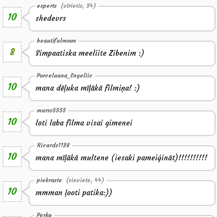
experts
(vīrietis, 34)
10
shedevrs
beautifulmoon
8
Simpaatiska meeliite Zibenim :)
Porcelaana_Engeliic
10
mana dēļuka mīļākā filmiņa! :)
marss5555
10
loti laba filma visai gimenei
Ricards1128
10
mana mīļākā multene (iesaki pameiģināt)!!!!!!!!!!
piekraste
(sieviete, 44)
10
mmman ļooti patika:))
Perky