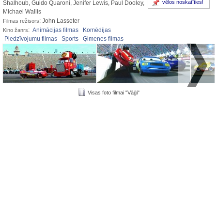
vēlos noskatīties!
Shalhoub, Guido Quaroni, Jenifer Lewis, Paul Dooley,
Michael Wallis
: John Lasseter
Filmas režisors
:
Animācijas filmas
Komēdijas
Kino žanrs
Piedzīvojumu filmas
Sports
Ģimenes filmas
Visas foto filmai "Vāģi"