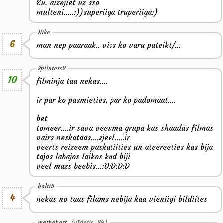
Eu, aizejiet uz sso
multeni.....:))superiiga truperiiga:)
Rike
6
man nep paaraak.. viss ko varu pateikt/...
Splinters2
10
filminja taa nekas....
ir par ko pasmieties, par ko padomaat....
bet
tomeer....ir sava vecuma grupa kas shaadas filmas
vairs neskataas....zjeel.....ir
veerts reizeem paskatiities un atcereeties kas bija
tajos labajos laikos kad biji
veel mazs beebis...:D:D:D:D
balti5
4
nekas no taas filams nebija kaa vieniigi bildiites
methebest
(vīrietis, 24)