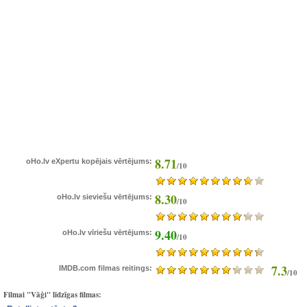
8.71
oHo.lv eXpertu kopējais vērtējums:
/10
8.30
oHo.lv sieviešu vērtējums:
/10
9.40
oHo.lv vīriešu vērtējums:
/10
7.3
IMDB.com filmas reitings:
/10
Filmai "Vāģi" līdzīgas filmas: