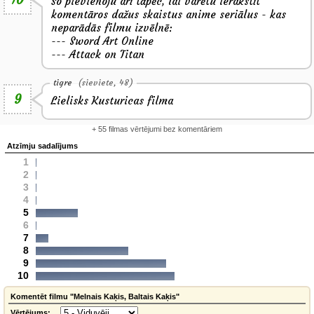
Šo pievienoju arī tāpēc, lai varētu ierakstīt
komentāros dažus skaistus anime seriālus - kas
neparādās filmu izvēlnē:
--- Sword Art Online
--- Attack on Titan
tigre
(sieviete, 48)
9
Lielisks Kusturicas filma
+ 55 filmas vērtējumi bez komentāriem
Atzīmju sadalījums
1
2
3
4
5
6
7
8
9
10
Komentēt filmu "Melnais Kaķis, Baltais Kaķis"
Vērtējums: