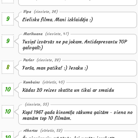
Vipa
(sieviete, 26)
9
Lieliska filma. Mani izklaidēja :)
Marihuana
(sieviete, 47)
9
Tusiņš izvērsās ne pa jokam. Antidepresantu TOP
galvgalī:)
Parler
(sieviete, 28)
8
Forša, man patika! :) Iesaku :)
Kombains
(vīrietis, 45)
10
Kādas 20 reizes skatīta un tikai ar smaidu
(sieviete, 55)
10
Kopš 1967 gada kinomīļa sākuma gaitām - viena no
manām top 10 filmām.
r0bertos
(vīrietis, 52)
10