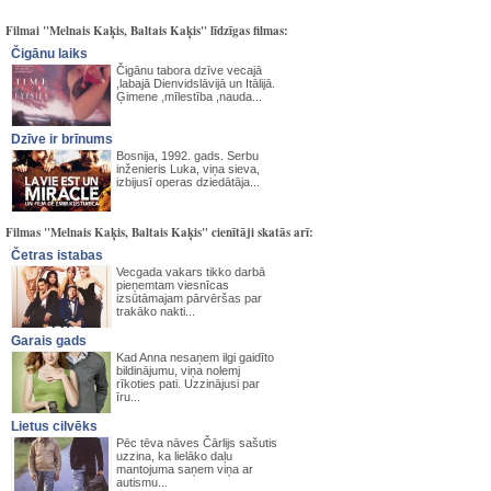
Filmai "Melnais Kaķis, Baltais Kaķis" līdzīgas filmas:
Čigānu laiks
Čigānu tabora dzīve vecajā
,labajā Dienvidslāvijā un Itālijā.
Ģimene ,mīlestība ,nauda...
Dzīve ir brīnums
Bosnija, 1992. gads. Serbu
inženieris Luka, viņa sieva,
izbijusī operas dziedātāja...
Filmas "Melnais Kaķis, Baltais Kaķis" cienītāji skatās arī:
Četras istabas
Vecgada vakars tikko darbā
pieņemtam viesnīcas
izsūtāmajam pārvēršas par
trakāko nakti...
Garais gads
Kad Anna nesaņem ilgi gaidīto
bildinājumu, viņa nolemj
rīkoties pati. Uzzinājusi par
īru...
Lietus cilvēks
Pēc tēva nāves Čārlijs sašutis
uzzina, ka lielāko daļu
mantojuma saņem viņa ar
autismu...