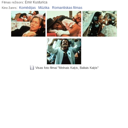
: Emir Kusturica
Filmas režisors
:
Komēdijas
Mūzika
Romantiskas filmas
Kino žanrs
Visas foto filmai "Melnais Kaķis, Baltais Kaķis"