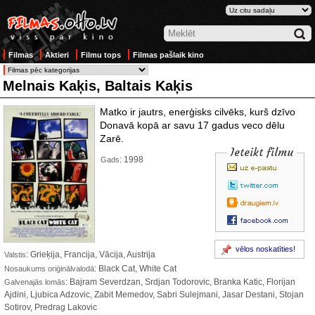
Filmas
Aktieri
Filmu tops
Filmas pašlaik kino
Melnais Kaķis, Baltais Kaķis
Matko ir jautrs, enerģisks cilvēks, kurš dzīvo
Donavā kopā ar savu 17 gadus veco dēlu
Zarē.
Ieteikt filmu
: 1998
Gads
vēlos noskatīties!
: Grieķija, Francija, Vācija, Austrija
Valstis
: Black Cat, White Cat
Nosaukums oriģinālvalodā
: Bajram Severdzan, Srdjan Todorovic, Branka Katic, Florijan
Galvenajās lomās
Ajdini, Ljubica Adzovic, Zabit Memedov, Sabri Sulejmani, Jasar Destani, Stojan
Sotirov, Predrag Lakovic