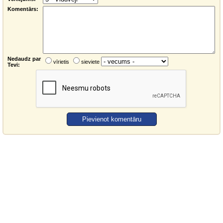
Komentārs:
Nedaudz par
vīrietis
sieviete
Tevi: