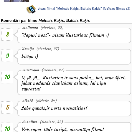
visas filmai "Melnais Kaķis, Baltais Kaķis" līdzīgas filmas
(2)
Komentāri par filmu
Melnais Kaķis, Baltais Kaķis
mellanna
(sieviete, 22)
8
"Cepuri nost"- visām Kusturicas filmām :)
Kamija
(sieviete, 37)
9
kičīga ;)
missBraun
(sieviete, 27)
10
O, jā, jā.... Kusturica ir savs puika... bet, man šķiet,
jābūt nedaudz slāviskām asinīm, lai viņu
saprastu!
niko78
(vīrietis, 34)
5
Labs gabals,ir vērts noskatities!
Aveniitte
(sieviete, 32)
10
Vnk.super-tāds tusiņš...aizrautīga filma!