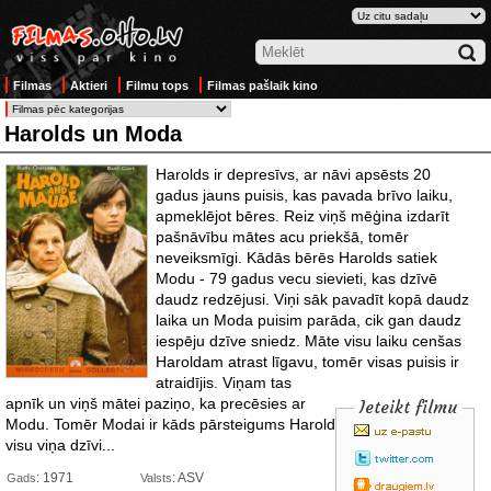
Filmas
Aktieri
Filmu tops
Filmas pašlaik kino
Harolds un Moda
Harolds ir depresīvs, ar nāvi apsēsts 20
gadus jauns puisis, kas pavada brīvo laiku,
apmeklējot bēres. Reiz viņš mēģina izdarīt
pašnāvību mātes acu priekšā, tomēr
neveiksmīgi. Kādās bērēs Harolds satiek
Modu - 79 gadus vecu sievieti, kas dzīvē
daudz redzējusi. Viņi sāk pavadīt kopā daudz
laika un Moda puisim parāda, cik gan daudz
iespēju dzīve sniedz. Māte visu laiku cenšas
Haroldam atrast līgavu, tomēr visas
puisis ir
atraidījis. Viņam tas
apnīk un viņš mātei paziņo, ka precēsies ar
Ieteikt filmu
Modu. Tomēr Modai ir kāds pārsteigums Haroldam, kas izmainīs
visu viņa dzīvi...
: 1971
: ASV
Gads
Valsts