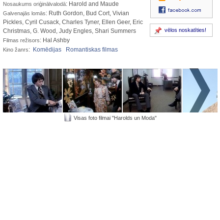
: Harold and Maude
Nosaukums oriģinālvalodā
: Ruth Gordon, Bud Cort, Vivian
Galvenajās lomās
Pickles, Cyril Cusack, Charles Tyner, Ellen Geer, Eric
vēlos noskatīties!
Christmas, G. Wood, Judy Engles, Shari Summers
: Hal Ashby
Filmas režisors
:
Komēdijas
Romantiskas filmas
Kino žanrs
Visas foto filmai "Harolds un Moda"