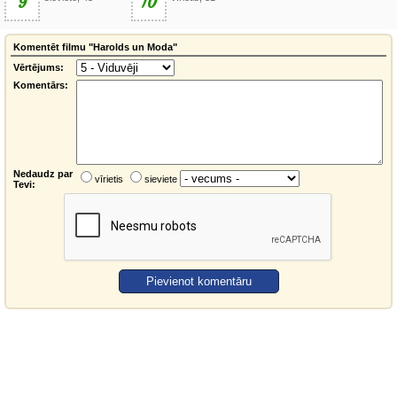
9
10
Komentēt filmu "Harolds un Moda"
Vērtējums:
Komentārs:
Nedaudz par
vīrietis
sieviete
Tevi: