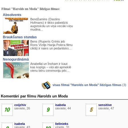
Filmai "Harolds un Moda" līdzīgas filmas:
Absolvents
Bendžamins (Dastins
Hofmans) ir tikko pabeidzis
augstskolu un viņa vecāki viņu
mudina...
Braukšanas stundas
Bens (Ruperts Grints jeb
Rons Vīzlijs Harija Potera filmu
ciklā) ir naivs un pedantisks...
Nenogurdināmā
Anabellai un Īnoham ir kaut
kas kopīgs – viņi abi apmeklē
vienu bēru ceremoniju pēc...
visas filmai "Harolds un Moda" līdzīgas filmas
(3)
Komentāri par filmu
Harolds un Moda
coijzhiv
isabela
sensitive
10
sieviete, 26
9
sieviete, 44
5
sieviete, 47
isabela
lielinieks
sieviete, 43
vīrietis, 31