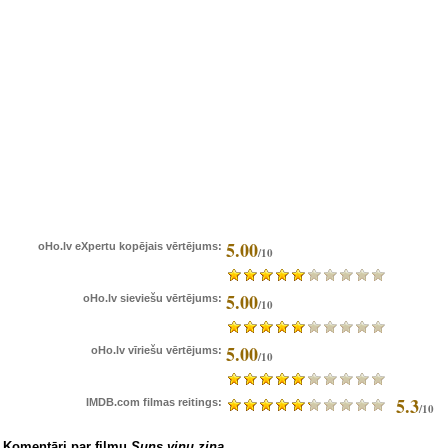
5.00
oHo.lv eXpertu kopējais vērtējums:
/10
5.00
oHo.lv sieviešu vērtējums:
/10
5.00
oHo.lv vīriešu vērtējums:
/10
5.3
IMDB.com filmas reitings:
/10
Komentāri par filmu
Suns viņu zina