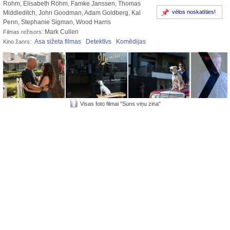
Rohm, Elisabeth Röhm, Famke Janssen, Thomas
vēlos noskatīties!
Middleditch, John Goodman, Adam Goldberg, Kal
Penn, Stephanie Sigman, Wood Harris
: Mark Cullen
Filmas režisors
:
Asa sižeta filmas
Detektīvs
Komēdijas
Kino žanrs
Visas foto filmai "Suns viņu zina"