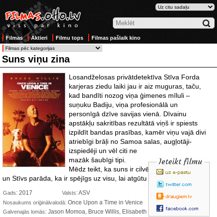
Filmas
Aktieri
Filmu tops
Filmas pašlaik kino
Suns viņu zina
Losandželosas privātdetektīva Stīva Forda
karjeras ziedu laiki jau ir aiz muguras, taču,
kad bandīti nozog viņa ģimenes mīluli –
suņuku Badiju, viņa profesionālā un
personīgā dzīve savijas vienā. Dīvainu
apstākļu sakritības rezultātā viņš ir spiests
izpildīt bandas prasības, kamēr viņu vajā divi
atriebīgi brāļi no Samoa salas, augļotāji-
izspiedēji
un vēl citi ne
mazāk šaubīgi tipi.
Ieteikt filmu
Mēdz teikt, ka suns ir cilvēka labākais draugs,
un Stīvs parāda, ka ir spējīgs uz visu, lai atgūtu savu mīluli.
: 2017
: ASV
Gads
Valsts
: Once Upon a Time in Venice
Nosaukums oriģinālvalodā
: Jason Momoa, Bruce Willis, Elisabeth
Galvenajās lomās