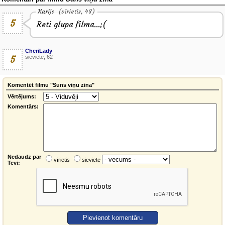
Karijs
(vīrietis, 48)
5
Reti glupa filma...;(
CheriLady
5
sieviete, 62
Komentēt filmu "Suns viņu zina"
Vērtējums:
Komentārs:
Nedaudz par
vīrietis
sieviete
Tevi: