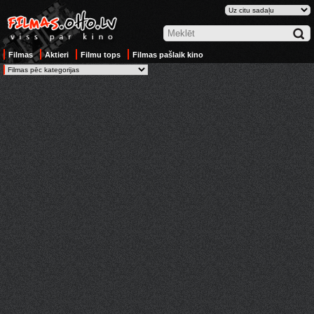
Filmas
Aktieri
Filmu tops
Filmas pašlaik kino