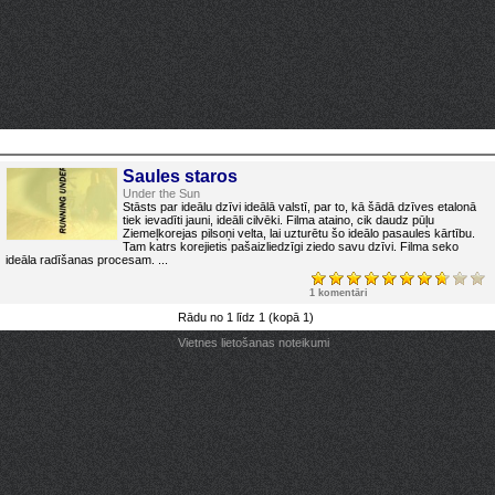
Saules staros
Under the Sun
Stāsts par ideālu dzīvi ideālā valstī, par to, kā šādā dzīves etalonā
tiek ievadīti jauni, ideāli cilvēki. Filma ataino, cik daudz pūļu
Ziemeļkorejas pilsoņi velta, lai uzturētu šo ideālo pasaules kārtību.
Tam katrs korejietis pašaizliedzīgi ziedo savu dzīvi. Filma seko
ideāla radīšanas procesam. ...
1 komentāri
Rādu no 1 līdz 1 (kopā 1)
Vietnes lietošanas noteikumi