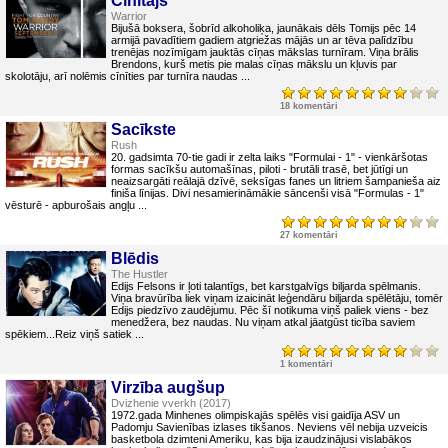
Cīnītājs
Warrior
Bijušā boksera, šobrīd alkoholiķa, jaunākais dēls Tomijs pēc 14
armijā pavadītiem gadiem atgriežas mājās un ar tēva palīdzību
trenējas nozīmīgam jauktās cīņas mākslas turnīram. Viņa brālis
Brendons, kurš metis pie malas cīņas mākslu un kļuvis par
skolotāju, arī nolēmis cīnīties par turnīra naudas ...
18 komentāri
Sacīkste
Rush
20. gadsimta 70-tie gadi ir zelta laiks "Formulai - 1" - vienkāršotas
formas sacīkšu automašīnas, piloti - brutāli trasē, bet jūtīgi un
neaizsargāti reālajā dzīvē, seksīgas fanes un litriem šampanieša aiz
finiša līnijas. Divi nesamierināmākie sāncenši visā "Formulas - 1"
vēsturē - apburošais angļu ...
27 komentāri
Blēdis
The Hustler
Edijs Felsons ir ļoti talantīgs, bet karstgalvīgs biljarda spēlmanis.
Viņa bravūrība liek viņam izaicināt leģendāru biljarda spēlētāju, tomēr
Edijs piedzīvo zaudējumu. Pēc šī notikuma viņš paliek viens - bez
menedžera, bez naudas. Nu viņam atkal jāatgūst ticība saviem
spēkiem...Reiz viņš satiek ...
1 komentāri
Virzība augšup
Dvizhenie vverkh (2017)
1972.gada Minhenes olimpiskajās spēlēs visi gaidīja ASV un
Padomju Savienības izlases tikšanos. Neviens vēl nebija uzveicis
basketbola dzimteni Ameriku, kas bija izaudzinājusi vislabākos