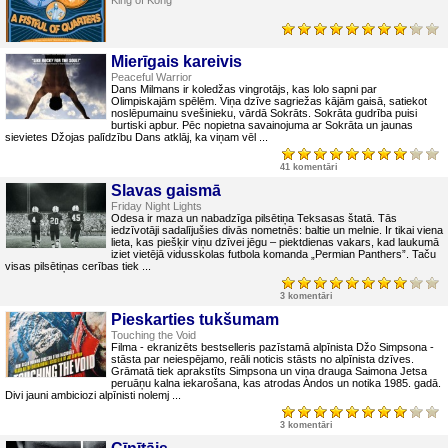
King of Kong
Mierīgais kareivis
Peaceful Warrior
Dans Milmans ir koledžas vingrotājs, kas lolo sapni par
Olimpiskajām spēlēm. Viņa dzīve sagriežas kājām gaisā, satiekot
noslēpumainu svešinieku, vārdā Sokrāts. Sokrāta gudrība puisi
burtiski apbur. Pēc nopietna savainojuma ar Sokrāta un jaunas
sievietes Džojas palīdzību Dans atklāj, ka viņam vēl ...
41 komentāri
Slavas gaismā
Friday Night Lights
Odesa ir maza un nabadzīga pilsētiņa Teksasas štatā. Tās
iedzīvotāji sadalījušies divās nometnēs: baltie un melnie. Ir tikai viena
lieta, kas piešķir viņu dzīvei jēgu – piektdienas vakars, kad laukumā
iziet vietējā vidusskolas futbola komanda „Permian Panthers”. Taču
visas pilsētiņas cerības tiek ...
3 komentāri
Pieskarties tukšumam
Touching the Void
Filma - ekranizēts bestselleris pazīstamā alpīnista Džo Simpsona -
stāsta par neiespējamo, reāli noticis stāsts no alpīnista dzīves.
Grāmatā tiek aprakstīts Simpsona un viņa drauga Saimona Jetsa
peruāņu kalna iekarošana, kas atrodas Andos un notika 1985. gadā.
Divi jauni ambiciozi alpīnisti nolemj ...
3 komentāri