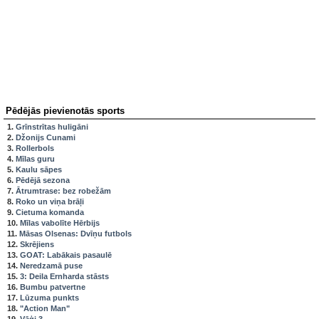
Pēdējās pievienotās sports
1.
Grīnstrītas huligāni
2.
Džonijs Cunami
3.
Rollerbols
4.
Mīlas guru
5.
Kaulu sāpes
6.
Pēdējā sezona
7.
Ātrumtrase: bez robežām
8.
Roko un viņa brāļi
9.
Cietuma komanda
10.
Mīlas vabolīte Hērbijs
11.
Māsas Olsenas: Dvīņu futbols
12.
Skrējiens
13.
GOAT: Labākais pasaulē
14.
Neredzamā puse
15.
3: Deila Ernharda stāsts
16.
Bumbu patvertne
17.
Lūzuma punkts
18.
"Action Man"