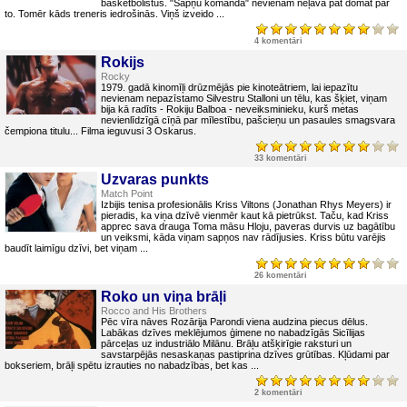
basketbolistus. "Sapņu komanda" nevienam neļāva pat domāt par
to. Tomēr kāds treneris iedrošinās. Viņš izveido ...
4 komentāri
Rokijs
Rocky
1979. gadā kinomīļi drūzmējās pie kinoteātriem, lai iepazītu
nevienam nepazīstamo Silvestru Stalloni un tēlu, kas šķiet, viņam
bija kā radīts - Rokiju Balboa - neveiksminieku, kurš metas
nevienlīdzīgā cīņā par mīlestību, pašcieņu un pasaules smagsvara
čempiona titulu... Filma ieguvusi 3 Oskarus.
33 komentāri
Uzvaras punkts
Match Point
Izbijis tenisa profesionālis Kriss Viltons (Jonathan Rhys Meyers) ir
pieradis, ka viņa dzīvē vienmēr kaut kā pietrūkst. Taču, kad Kriss
apprec sava drauga Toma māsu Hloju, paveras durvis uz bagātību
un veiksmi, kāda viņam sapņos nav rādījusies. Kriss būtu varējis
baudīt laimīgu dzīvi, bet viņam ...
26 komentāri
Roko un viņa brāļi
Rocco and His Brothers
Pēc vīra nāves Rozārija Parondi viena audzina piecus dēlus.
Labākas dzīves meklējumos ģimene no nabadzīgās Sicīlijas
pārceļas uz industriālo Milānu. Brāļu atšķirīgie raksturi un
savstarpējās nesaskaņas pastiprina dzīves grūtības. Kļūdami par
bokseriem, brāļi spētu izrauties no nabadzības, bet kas ...
2 komentāri