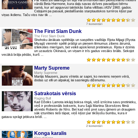
Par kādu ļoti talantīgu un teju vai brīnumbērnam pielīdzināmu meiteni
vārdā Beta Harmone, kura daļu savas dzīves pavadījusi bērnu
namā, kur arī apguvusi taktiskās šaha viltības.i ASV 1960. gados.
Ceļojumi pa pasauli, piedalīšanās starptautiskos turnīros kļūst par
viņas ikdienu. Taču viss nav tik ...
7 komentāri
The First Slam Dunk
The First Slam Dunk
Shohoku ātrākais spēlētājs un saspēles vadītājs Rjota Mijagi (Ryota
Miyagi) vienmēr spēlē prātīgi un pieņem lēmumus zibens ātrumā,
izliekoties mierīgam, bet veikli apskrienot pretiniekus. Rjota ir dzimis
un uzaudzis Okinavā, un viņam ir trīs gadus vecāks brālis. Sekojot
vecākā brāļa pēdās, kurš ...
Marty Supreme
Marty Supreme
Martijs Mausers, jauns vīrietis ar sapni, ko neviens neņem vērā,
dodas uz elli un atpakaļ, lai sasniegtu diženumu.
Satrakotais vērsis
Raging Bull
Kad Džeiks Lamota iekāpj boksa ringā, viņš iznīcina savu pretinieku,
viņš ir profesionāls bokseris, kuru šajā Martina Skorsēzes filmā
atveido Roberts de Nīro. Bet kad viņš pret savu ģimeni un draugiem
sāk izturēties tieši tāpat, viņš kļūst par tikšķošu bumbu, kura ir
gatava sprāgt jebkura brīdī. ...
2 komentāri
Konga karalis