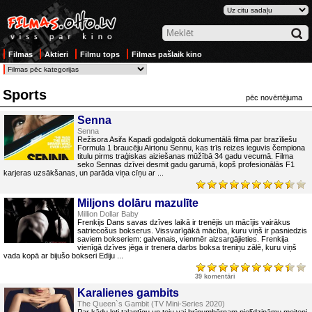
Filmas
Aktieri
Filmu tops
Filmas pašlaik kino
Sports
pēc novērtējuma
Senna
Senna
Režisora Asifa Kapadi godalgotā dokumentālā filma par brazīliešu
Formula 1 braucēju Airtonu Sennu, kas trīs reizes ieguvis čempiona
titulu pirms traģiskas aiziešanas mūžībā 34 gadu vecumā. Filma
seko Sennas dzīvei desmit gadu garumā, kopš profesionālās F1
karjeras uzsākšanas, un parāda viņa cīņu ar ...
Miljons dolāru mazulīte
Million Dollar Baby
Frenkijs Dans savas dzīves laikā ir trenējis un mācījis vairākus
satriecošus bokserus. Vissvarīgākā mācība, kuru viņš ir pasniedzis
saviem bokseriem: galvenais, vienmēr aizsargājieties. Frenkija
vienīgā dzīves jēga ir trenera darbs boksa treniņu zālē, kuru viņš
vada kopā ar bijušo bokseri Ediju ...
39 komentāri
Karalienes gambits
The Queen`s Gambit (TV Mini-Series 2020)