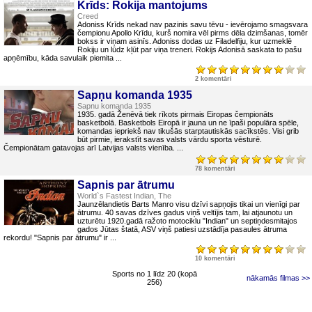
Krīds: Rokija mantojums
Creed
Adoniss Krīds nekad nav pazinis savu tēvu - ievērojamo smagsvara
čempionu Apollo Krīdu, kurš nomira vēl pirms dēla dzimšanas, tomēr
bokss ir viņam asinīs. Adoniss dodas uz Filadelfiju, kur uzmeklē
Rokiju un lūdz kļūt par viņa treneri. Rokijs Adonisā saskata to pašu
apņēmību, kāda savulaik piemita ...
2 komentāri
Sapņu komanda 1935
Sapnu komanda 1935
1935. gadā Ženēvā tiek rīkots pirmais Eiropas čempionāts
basketbolā. Basketbols Eiropā ir jauna un ne īpaši populāra spēle,
komandas iepriekš nav tikušās starptautiskās sacīkstēs. Visi grib
būt pirmie, ierakstīt savas valsts vārdu sporta vēsturē.
Čempionātam gatavojas arī Latvijas valsts vienība. ...
78 komentāri
Sapnis par ātrumu
World`s Fastest Indian, The
Jaunzēlandietis Barts Manro visu dzīvi sapņojis tikai un vienīgi par
ātrumu. 40 savas dzīves gadus viņš veltījis tam, lai atjaunotu un
uzturētu 1920.gadā ražoto motociklu "Indian" un septiņdesmitajos
gados Jūtas štatā, ASV viņš patiesi uzstādīja pasaules ātruma
rekordu! "Sapnis par ātrumu" ir ...
10 komentāri
Sports no 1 līdz 20 (kopā
nākamās filmas >>
256)