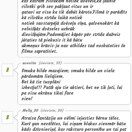
kas katram cilvēkam notiek dvēselē,kā ļaunie
cilvēki grib sev pakļaut citus un ir
gatavi uz visu ka tik dabūt kāroto.Filmā ir parādīts
kā cilvēku strīdu laikā notiek
notiek savstarpējā dvēseļu cīņa, galvenokārt kā
velnišķās dvēseles uzbrūk
dievišķajām.Padomājiet kāpēc pēc strīda dažreiz
jūtaties tā piekusis it kā būtu
akmeņus krāvis-ja nav atbildes tad noskatoties šo
filmu sapratīsiet.
aveniite
(sieviete, 33)
8
Smuka bilde mazajiem; smuka bilde un viela
pārdomām lielajiem.
Bet kā tie tuvplāni
izbesīja!!! Patīk aju tie aktieri, bet ne tik ļoti, lai
pa visu ekrānu tikai face
vien!
Melly_20
(sieviete, 20)
8
Atraisa fantāziju un vēlmi iejusties bērnu tēlos.
Kurš gan nevēlētos, lai viņam blakus vienmēr būtu
kāds dzīvnieciņš, kas raksturo personību un tai pat