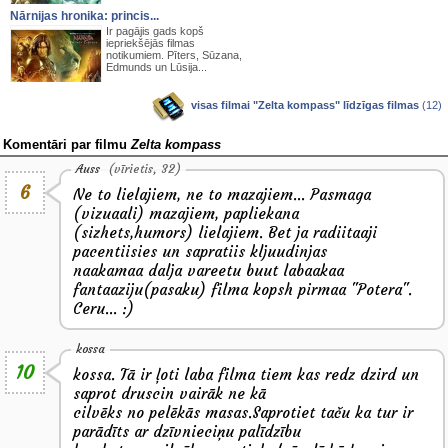
Nārnijas hronika: princis...
Ir pagājis gads kopš
iepriekšējās filmas
notikumiem. Pīters, Sūzana,
Edmunds un Lūsija...
visas filmai "Zelta kompass" līdzīgas filmas
(12)
Komentāri par filmu
Zelta kompass
Auss
(vīrietis, 32)
6
Ne to lielajiem, ne to mazajiem... Pasmaga
(vizuaali) mazajiem, papliekana
(sizhets,humors) lielajiem. Bet ja radiitaaji
pacentiisies un sapratiis kljuudinjas
naakamaa dalja vareetu buut labaakaa
fantaaziju(pasaku) filma kopsh pirmaa "Potera".
Ceru... :)
kossa
10
kossa. Tā ir ļoti laba filma tiem kas redz dzird un
saprot druscin vairāk ne kā
cilvēks no pelēkās masas.Saprotiet taču ka tur ir
parādīts ar dzīvnieciņu palīdzību