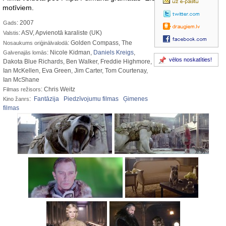
motīviem.
: 2007
Gads
: ASV, Apvienotā karaliste (UK)
Valstis
: Golden Compass, The
Nosaukums oriģinālvalodā
: Nicole Kidman,
Daniels Kreigs
,
Galvenajās lomās
vēlos noskatīties!
Dakota Blue Richards, Ben Walker, Freddie Highmore,
Ian McKellen, Eva Green, Jim Carter, Tom Courtenay,
Ian McShane
: Chris Weitz
Filmas režisors
:
Fantāzija
Piedzīvojumu filmas
Ģimenes
Kino žanrs
filmas