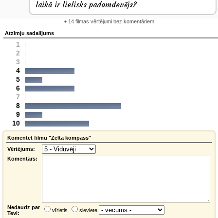
laikā ir lielisks padomdevējs?
+ 14 filmas vērtējumi bez komentāriem
Atzīmju sadalījums
1
2
3
4
5
6
7
8
9
10
Komentēt filmu "Zelta kompass"
Vērtējums:
Komentārs:
Nedaudz par
vīrietis
sieviete
Tevi: