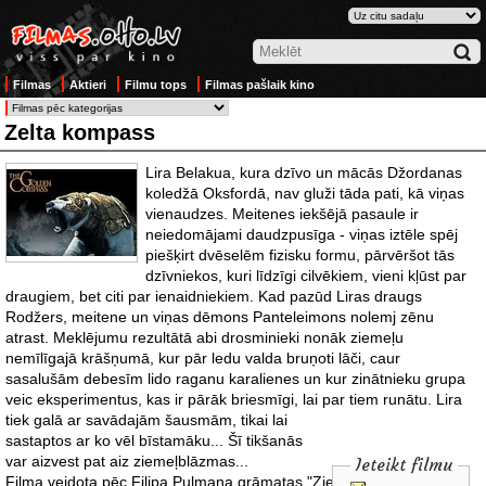
Filmas
Aktieri
Filmu tops
Filmas pašlaik kino
Zelta kompass
Lira Belakua, kura dzīvo un mācās Džordanas
koledžā Oksfordā, nav gluži tāda pati, kā viņas
vienaudzes. Meitenes iekšējā pasaule ir
neiedomājami daudzpusīga - viņas iztēle spēj
piešķirt dvēselēm fizisku formu, pārvēršot tās
dzīvniekos, kuri līdzīgi cilvēkiem, vieni kļūst par
draugiem, bet citi par ienaidniekiem. Kad pazūd Liras draugs
Rodžers, meitene un viņas dēmons Panteleimons nolemj zēnu
atrast. Meklējumu rezultātā abi drosminieki nonāk ziemeļu
nemīlīgajā krāšņumā, kur pār ledu valda bruņoti lāči, caur
sasalušām debesīm lido raganu karalienes un kur zinātnieku grupa
veic eksperimentus, kas ir pārāk briesmīgi, lai par tiem runātu. Lira
tiek galā ar savādajām šausmām,
tikai lai
sastaptos ar ko vēl bīstamāku... Šī tikšanās
var aizvest pat aiz ziemeļblāzmas...
Ieteikt filmu
Filma veidota pēc Filipa Pulmana grāmatas "Ziemeļblāzma"