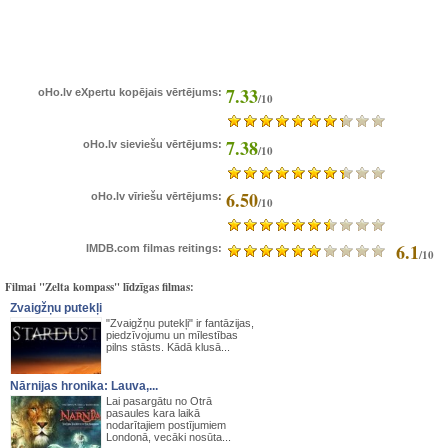
7.33
oHo.lv eXpertu kopējais vērtējums:
/10
7.38
oHo.lv sieviešu vērtējums:
/10
6.50
oHo.lv vīriešu vērtējums:
/10
6.1
IMDB.com filmas reitings:
/10
Filmai "Zelta kompass" līdzīgas filmas:
Zvaigžņu putekļi
"Zvaigžņu putekļi" ir fantāzijas,
piedzīvojumu un mīlestības
pilns stāsts. Kādā klusā...
Nārnijas hronika: Lauva,...
Lai pasargātu no Otrā
pasaules kara laikā
nodarītajiem postījumiem
Londonā, vecāki nosūta...