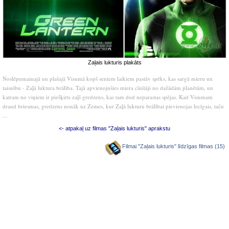
Zaļais lukturis plakāts
Noslēpumainajā un plašajā Visumā kopš seniem laikiem pastāv spēks, kas sargā mieru un
taisnību - Zaļā luktura brālība. Tajā apvienojušies miera cīnītāji no dažādām planētām, un
katram no viņiem ir piešķirts zaļš gredzens, kas tam dod neparastas spējas. Kad Visumam
draud briesmas, gredzens nonāk uz Zemes, kur Zaļā lukturu brālībai pievienojas lecīgais, taču
...
<- atpakaļ uz filmas "Zaļais lukturis" aprakstu
Filmai "Zaļais lukturis" līdzīgas filmas (15)