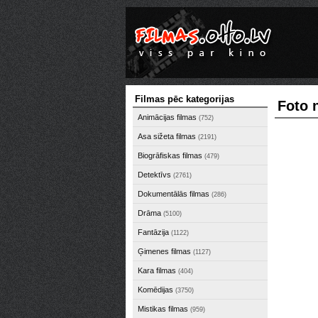
Filmas pēc kategorijas
Foto n
Animācijas filmas
(752)
Asa sižeta filmas
(2191)
Biogrāfiskas filmas
(479)
Detektīvs
(2761)
Dokumentālās filmas
(286)
Drāma
(5100)
Fantāzija
(1122)
Ģimenes filmas
(1127)
Kara filmas
(404)
Komēdijas
(3750)
Mistikas filmas
(959)