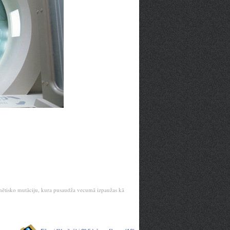
ģenētisko mutāciju, kura pusaudža vecumā izpaužas kā