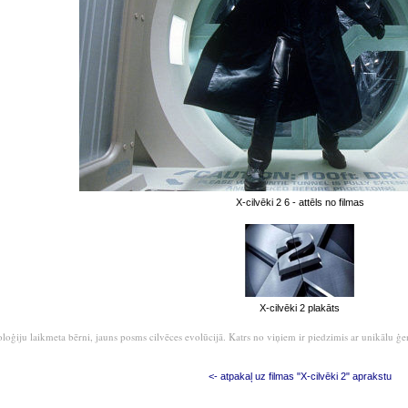
X-cilvēki 2 6 - attēls no filmas
X-cilvēki 2 plakāts
oloģiju laikmeta bērni, jauns posms cilvēces evolūcijā. Katrs no viņiem ir piedzimis ar unikālu 
<- atpakaļ uz filmas "X-cilvēki 2" aprakstu