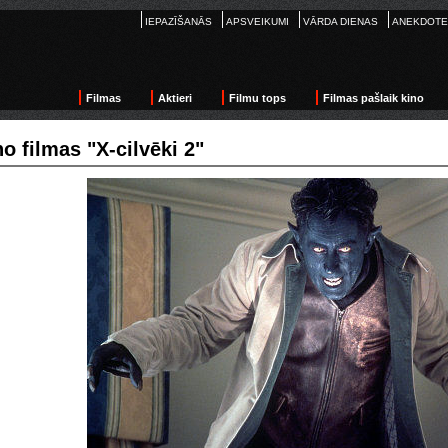
IEPAZĪŠANĀS
APSVEIKUMI
VĀRDA DIENAS
ANEKDOTE
Filmas
Aktieri
Filmu tops
Filmas pašlaik kino
o filmas "X-cilvēki 2"