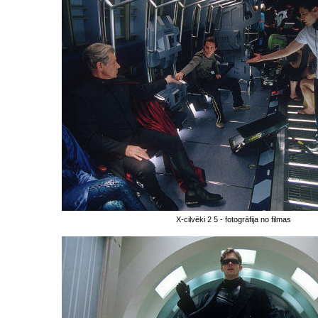
X-cilvēki 2 5 - fotogrāfija no filmas