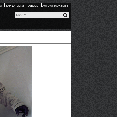
S
SAPŅU TULKS
DZEJOĻI
AUTO ATSAUKSMES