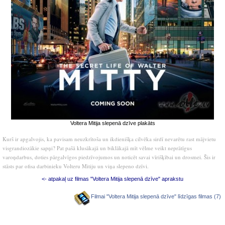
Voltera Mitija slepenā dzīve plakāts
Kurš ir apgalvojis, ka pavisam neuzkrītoša un ikdienišķa cilvēka sirdī nevarētu rast mājvietu
visgrandiozākie sapņi? Pat pašā klusākajā un biklākajā mīt vēlme veikt neprātīgus
varoņdarbus, doties pārgalvīgos piedzīvojumos un noticēt savai vīrišķībai un drosmei. Šis ir
stāsts par ofisa darbinieku Volteru Mitiju un viņa slepeno dzīvi.
<- atpakaļ uz filmas "Voltera Mitija slepenā dzīve" aprakstu
Filmai "Voltera Mitija slepenā dzīve" līdzīgas filmas (7)