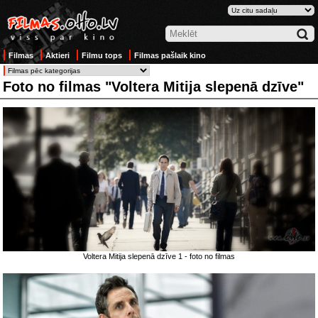
Filmas
Aktieri
Filmu tops
Filmas pašlaik kino
Foto no filmas "Voltera Mitija slepenā dzīve"
Voltera Mitija slepenā dzīve 1 - foto no filmas