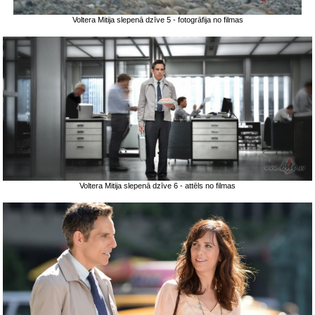
Voltera Mitija slepenā dzīve 5 - fotogrāfija no filmas
Voltera Mitija slepenā dzīve 6 - attēls no filmas