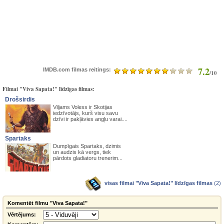
7.2
IMDB.com filmas reitings:
/10
Filmai "Viva Sapata!" līdzīgas filmas:
Drošsirdis
Viljams Voless ir Skotijas
iedzīvotājs, kurš visu savu
dzīvi ir pakļāvies angļu varai....
Spartaks
Dumpīgais Spartaks, dzimis
un audzis kā vergs, tiek
pārdots gladiatoru trenerim...
visas filmai "Viva Sapata!" līdzīgas filmas
(2)
Komentēt filmu "Viva Sapata!"
Vērtējums: