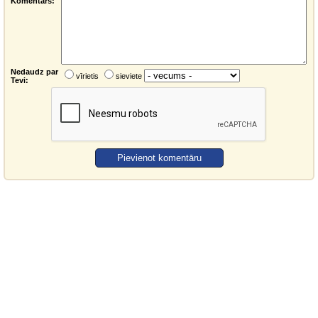
Komentārs:
Nedaudz par
vīrietis
sieviete
Tevi: