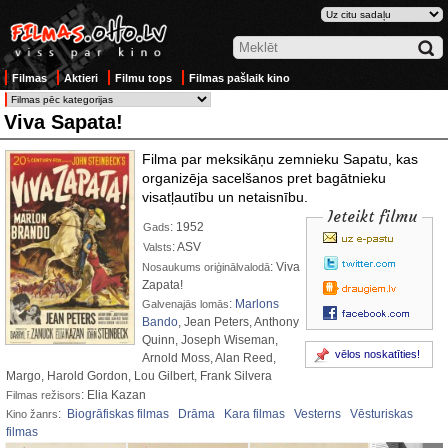
Filmas
Aktieri
Filmu tops
Filmas pašlaik kino
Viva Sapata!
Filma par meksikāņu zemnieku Sapatu, kas
organizēja sacelšanos pret bagātnieku
visatļautību un netaisnību.
Ieteikt filmu
: 1952
Gads
: ASV
Valsts
: Viva
Nosaukums oriģinālvalodā
Zapata!
:
Marlons
Galvenajās lomās
Bando
, Jean Peters, Anthony
Quinn, Joseph Wiseman,
vēlos noskatīties!
Arnold Moss, Alan Reed,
Margo, Harold Gordon, Lou Gilbert, Frank Silvera
: Elia Kazan
Filmas režisors
:
Biogrāfiskas filmas
Drāma
Kara filmas
Vesterns
Vēsturiskas
Kino žanrs
filmas