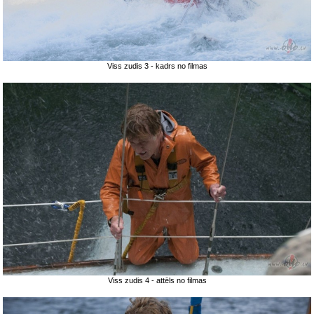
Viss zudis 3 - kadrs no filmas
Viss zudis 4 - attēls no filmas