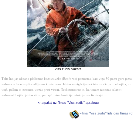
Viss zudis plakāts
Tālu Indijas okeāna plašumos kāds cilvēks (Redfords) pamostas, kad viņa 39 pēdu garā jahta
saduras ar kravas pārvadājumu konteineru. Jahtas navigācijas iekārta un rācija ir sabojāta, un
viņš, pašam to nezinot, virzās pretī vētrai. Neskatoties uz to, ka viņam izdodas salabot
sadursmē bojāto jahtas sānu, par spīti viņa burātāja intuīcijai un fiziskajai ...
<- atpakaļ uz filmas "Viss zudis" aprakstu
Filmai "Viss zudis" līdzīgas filmas (6)