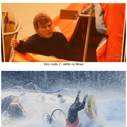
Viss zudis 2 - attēls no filmas