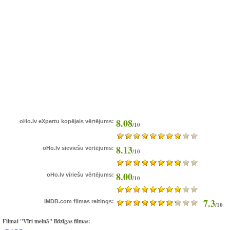
8.08
oHo.lv eXpertu kopējais vērtējums:
/10
8.13
oHo.lv sieviešu vērtējums:
/10
8.00
oHo.lv vīriešu vērtējums:
/10
7.3
IMDB.com filmas reitings:
/10
Filmai "Vīri melnā" līdzīgas filmas: