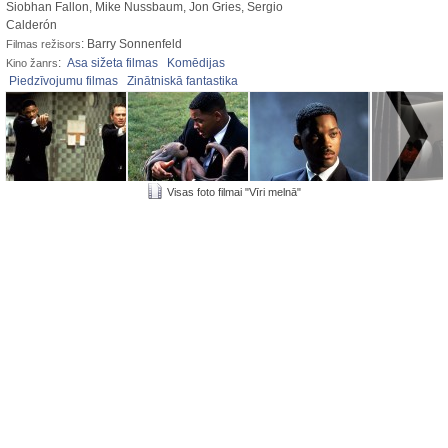
Siobhan Fallon, Mike Nussbaum, Jon Gries, Sergio
Calderón
: Barry Sonnenfeld
Filmas režisors
:
Asa sižeta filmas
Komēdijas
Kino žanrs
Piedzīvojumu filmas
Zinātniskā fantastika
Visas foto filmai "Vīri melnā"