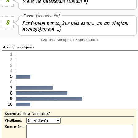
8
Viena no milakajam filmam =)
Vivva
(sieviete, 46)
8
Pārdomām par to, kur mēs esam... un arī vieglam
noskaņojumam...:)
+ 20 filmas vērtējumi bez komentāriem
Atzīmju sadalījums
1
2
3
4
5
6
7
8
9
10
Komentēt filmu "Vīri melnā"
Vērtējums:
Komentārs: