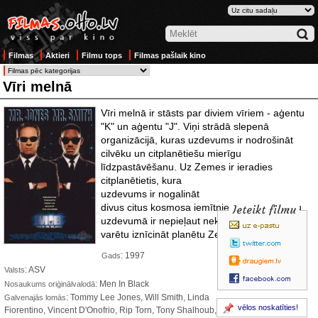
Filmas
Aktieri
Filmu tops
Filmas pašlaik kino
Vīri melnā
Vīri melnā ir stāsts par diviem vīriem - aģentu
"K" un aģentu "J". Viņi strādā slepenā
organizācijā, kuras uzdevums ir nodrošināt
cilvēku un citplanētiešu mierīgu
līdzpastāvēšanu. Uz Zemes ir ieradies
citplanētietis,
kura
uzdevums ir nogalināt
divus citus kosmosa iemītniekus. Abu aģentu
Ieteikt filmu
uzdevumā ir nepieļaut nekādas darbības, kas
varētu iznīcināt planētu Zeme.
: 1997
Gads
: ASV
Valsts
: Men In Black
Nosaukums oriģinālvalodā
: Tommy Lee Jones, Will Smith, Linda
Galvenajās lomās
vēlos noskatīties!
Fiorentino, Vincent D'Onofrio, Rip Torn, Tony Shalhoub,