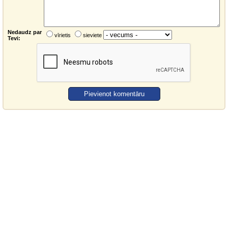
Nedaudz par
vīrietis
sieviete
Tevi: