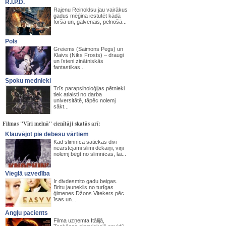
R.I.P.D.
Rajenu Reinoldsu jau vairākus
gadus mēģina iestutēt kādā
foršā un, galvenais, pelnošā...
Pols
Greiems (Saimons Pegs) un
Klaivs (Niks Frosts) – draugi
un īsteni zinātniskās
fantastikas...
Spoku mednieki
Trīs parapsiholoģijas pētnieki
tiek atlaisti no darba
universitātē, tāpēc nolemj
sākt...
Filmas "Vīri melnā" cienītāji skatās arī:
Klauvējot pie debesu vārtiem
Kad slimnīcā satiekas divi
neārstējami slimi dēkaiņi, viņi
nolemj bēgt no slimnīcas, lai...
Vieglā uzvedība
Ir divdesmito gadu beigas.
Britu jauneklis no turīgas
ģimenes Džons Vitekers pēc
īsas un...
Angļu pacients
Filma uzņemta Itālijā,