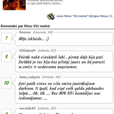
Toskānas ainaviskajā apvidū,
un tajā spēlē lielisks aktieru...
visas filmai "Vīri melnā" līdzīgas filmas
(9)
Komentāri par filmu
Vīri melnā
Persiete
(sieviete, 40)
7
Mīļa izklaide... :)
li3liskais84
(vīrietis, 27)
8
Vairāk nekā vienkārši labi , pirmā daļa bija pati
foršākā jo tas bija kas pilnīgi jauns un kā parasti
w.smits ir uzdevuma augstumos.
homo_vulgaris
(vīrietis, 40)
10
Ļoti patīk viens no vila smita jautrākajiem
darbiem. It īpaši, kad viņš velk galdu pārbaudes
telpā.... čīk, čīk .... Bez MIB SiFi komēdijas nav
iedomājamas ....
renchiks93
(vīrietis, 25)