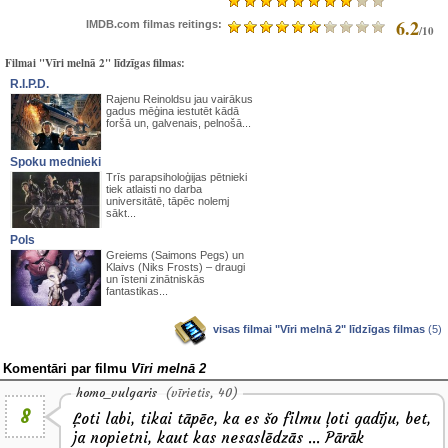
6.2
IMDB.com filmas reitings:
/10
Filmai "Vīri melnā 2" līdzīgas filmas:
R.I.P.D.
Rajenu Reinoldsu jau vairākus
gadus mēģina iestutēt kādā
foršā un, galvenais, pelnošā...
Spoku mednieki
Trīs parapsiholoģijas pētnieki
tiek atlaisti no darba
universitātē, tāpēc nolemj
sākt...
Pols
Greiems (Saimons Pegs) un
Klaivs (Niks Frosts) – draugi
un īsteni zinātniskās
fantastikas...
visas filmai "Vīri melnā 2" līdzīgas filmas
(5)
Komentāri par filmu
Vīri melnā 2
homo_vulgaris
(vīrietis, 40)
8
Ļoti labi, tikai tāpēc, ka es šo filmu ļoti gadīju, bet,
ja nopietni, kaut kas nesaslēdzās ... Pārāk