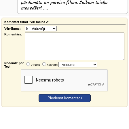
pārdomāta un pareiza filma. Laikam taisīja
menedžeri ....
Komentēt filmu "Vīri melnā 2"
Vērtējums:
Komentārs:
Nedaudz par
vīrietis
sieviete
Tevi: