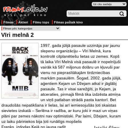
Filmas
Aktieri
Filmu tops
Filmas pašlaik kino
Vīri melnā 2
1997. gada jūlijā pasaule uzzināja par jaunu
slepenu organizāciju – Vīri Melnā, kura
kontrolē citplanētiešu lietas uz zemes. Kopš
tā laika Vīri Melnā visā pasaulē ir nopelnījuši
vairāk kā 587 miljonus dolāru un kļuvuši par
vienu no pieprasītākajām tirdzniecības
markām pasaulēm. Šogad, 2002. gada jūlijā,
aģentiem Kejam un Džejam atkal ir jāglābj
pasaule. Tas ir visai sarežģīti, jo Kejam, ja
atceraties, pirmajā filmā tika izdzēsta atmiņa
un viņš patlaban strādā pasta kantorī. Bet
draudošās nepatikšana ir lielas, lai arī iemiesojušās ļoti skaistas
sievietes izskatā – Serlēna ir radība, ar kuru joki ir mazi un viņas
plāni par zemes nākotni nav optimistiski. Par laimi, Džejam, kuram
uz laiku
pāriniekos bija ļoti runātīgs mopšelis
Frenks, izdodas Kejā no jauna radīt
Ieteikt filmu