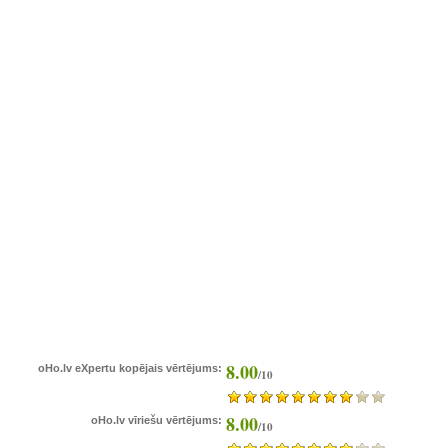
8.00
oHo.lv eXpertu kopējais vērtējums:
/10
8.00
oHo.lv vīriešu vērtējums:
/10