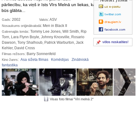
pārliecību, ka viņš ir īsts Vīrs Melnā un liekas, ka pasaule uz laiku
būs glābta...
: 2002
: ASV
Gads
Valsts
: Men in Black II
Nosaukums oriģinālvalodā
: Tommy Lee Jones, Will Smith, Rip
Galvenajās lomās
Torn, Lara Flynn Boyle, Johnny Knoxville, Rosario
vēlos noskatīties!
Dawson, Tony Shalhoub, Patrick Warburton, Jack
Kehler, David Cross
: Barry Sonnenfeld
Filmas režisors
:
Asa sižeta filmas
Komēdijas
Zinātniskā
Kino žanrs
fantastika
Visas foto filmai "Vīri melnā 2"