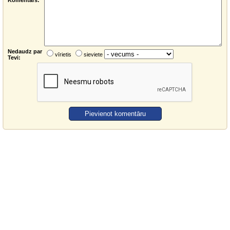
Komentārs:
Nedaudz par
vīrietis
sieviete
Tevi: