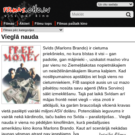
Filmas
Aktieri
Filmu tops
Filmas pašlaik kino
Vieglā nauda
Svīds (Marlons Brando) ir cietuma
priekšnieks, no kura bīstas it visi – gan
padotie, gan mājinieki -, uzskatot masīvo vīru
par vienu no Ziemeļdakotas nopietnākajiem
un neiežēlināmākajiem likuma kalpiem. Kad
noslēpumainos apstākļos iet bojā viens no
cietumniekiem, FIB saspicē ausis un uz mazo
pilsētiņu nosūta savu aģenti (Mira Sorvino)
sākt izmeklēšanu. Tajā pat laikā Svīdam arī
mājas frontē neiet viegli – viņa znoti ir
atklājuši, ka garām braucošajā vilcienā kravas
vietā paslēpti vairāki miljoni ASV dolāru. Potenciālais ieguvums ir
vairāk nekā kārdinošs, taču bailes no Svīda – paralizējošas... Vieglā
nauda ir viena no pēdējām kinofilmām, kurā piedalījusies
amerikāņu kino ikona Marlons Brando. Kaut arī scenārijā
nekādas
jaunas vēsmas atrast nav iespējams, Īva
Ieteikt filmu