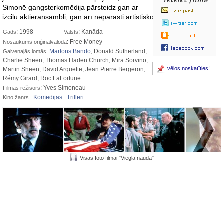
Simonē gangsterkomēdija pārsteidz gan ar
izcilu aktieransambli, gan arī neparasti artistisko izpildījumu.
: 1998
: Kanāda
Gads
Valsts
: Free Money
Nosaukums oriģinālvalodā
:
Marlons Bando
, Donald Sutherland,
Galvenajās lomās
Charlie Sheen, Thomas Haden Church, Mira Sorvino,
vēlos noskatīties!
Martin Sheen, David Arquette, Jean Pierre Bergeron,
Rémy Girard, Roc LaFortune
: Yves Simoneau
Filmas režisors
:
Komēdijas
Trilleri
Kino žanrs
Visas foto filmai "Vieglā nauda"