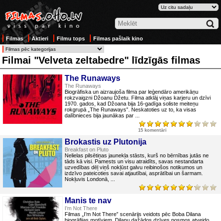
Filmas
Aktieri
Filmu tops
Filmas pašlaik kino
Filmai "Velveta zeltabedre" līdzīgās filmas
The Runaways
The Runaways
Biogrāfiska un aizraujoša filma par leģendāro amerikāņu
rokzvaigzni Džoanu Džetu. Filma atklāj viņas karjeru un dzīvi
1970. gados, kad Džoana bija 16-gadīga soliste meiteņu
rokgrupā „The Runaways”. Neskatoties uz to, ka visas
dalībnieces bija jaunākas par ...
15 komentāri
Brokastis uz Plutonija
Breakfast on Pluto
Nelielas pilsētiņas jaunekļa stāsts, kurš no bērnības jutās ne
tāds kā visi. Pamests un visu atraidīts, savas nestandarta
uzvedības dēļ viņš nokļūst galvu reibinošos notikumos un
izdzīvo pateicoties savai atjautībai, asprātībai un šarmam.
Nokļuvis Londonā, ...
Manis te nav
I’m Not There
Filmas „I’m Not There” scenārijs veidots pēc Boba Dilana
biogrāfijas motīviem. Dilanu dažādos dzīves posmos atveido