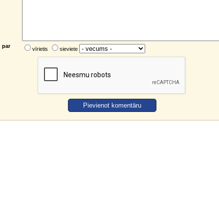
 par
vīrietis
sieviete