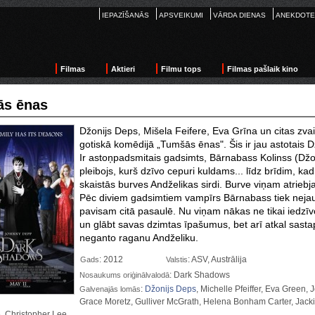
IEPAZĪŠANĀS
APSVEIKUMI
VĀRDA DIENAS
ANEKDOTE
Filmas
Aktieri
Filmu tops
Filmas pašlaik kino
s ēnas
Džonijs Deps, Mišela Feifere, Eva Grīna un citas zva
gotiskā komēdijā „Tumšās ēnas". Šis ir jau astotais
Ir astoņpadsmitais gadsimts, Bārnabass Kolinss (Džo
pleibojs, kurš dzīvo cepuri kuldams... līdz brīdim, kad
skaistās burves Andželikas sirdi. Burve viņam atrieb
Pēc diviem gadsimtiem vampīrs Bārnabass tiek nejauš
pavisam
citā pasaulē. Nu viņam nākas ne tikai iedzī
un glābt savas dzimtas īpašumus, bet arī atkal sastap
neganto raganu Andželiku.
: 2012
: ASV, Austrālija
Gads
Valstis
: Dark Shadows
Nosaukums oriģinālvalodā
:
Džonijs Deps
, Michelle Pfeiffer, Eva Green, 
Galvenajās lomās
Grace Moretz, Gulliver McGrath, Helena Bonham Carter, Jacki
, Christopher Lee