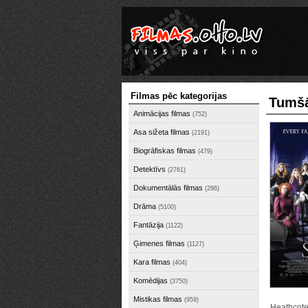
Filmas pēc kategorijas
Tumšā
Animācijas filmas
(752)
Asa sižeta filmas
(2191)
Biogrāfiskas filmas
(479)
Detektīvs
(2761)
Dokumentālās filmas
(286)
Drāma
(5100)
Fantāzija
(1122)
Ģimenes filmas
(1127)
Kara filmas
(404)
Komēdijas
(3750)
Mistikas filmas
(959)
Heathcote