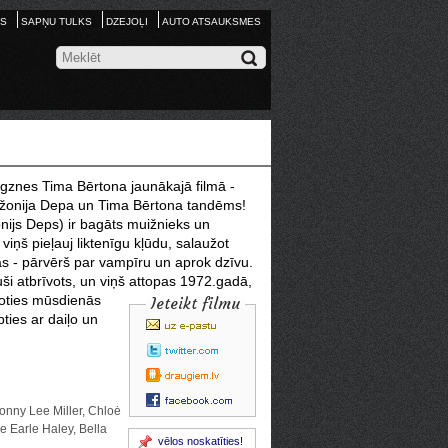
S
SAPŅU TULKS
DZEJOĻI
AUTO ATSAUKSMES
igznes Tima Bērtona jaunākajā filmā -
 Džonija Depa un Tima Bērtona tandēms!
nijs Deps) ir bagāts muižnieks un
 viņš pieļauj liktenīgu kļūdu, salaužot
jas - pārvērš par vampīru un aprok dzīvu.
i atbrīvots, un viņš attopas 1972.gadā,
voties mūsdienās
Ieteikt filmu
ties ar daiļo un
Jonny Lee Miller, Chloė
e Earle Haley, Bella
vēlos noskatīties!