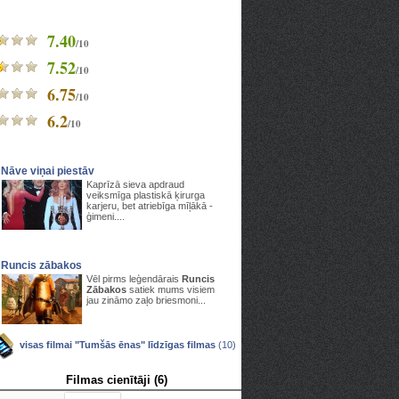
7.40
/10
7.52
/10
6.75
/10
6.2
/10
Nāve viņai piestāv
Kaprīzā sieva apdraud
veiksmīga plastiskā ķirurga
karjeru, bet atriebīga mīļākā -
ģimeni....
Runcis zābakos
Vēl pirms leģendārais
Runcis
Zābakos
satiek mums visiem
jau zināmo zaļo briesmoni...
visas filmai "Tumšās ēnas" līdzīgas filmas
(10)
Filmas cienītāji (6)