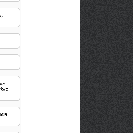
s,
gan
ekaa
onam