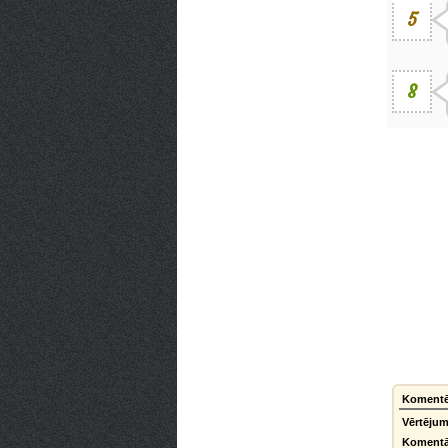
5
8
Komentē
Vērtējum
Komentā