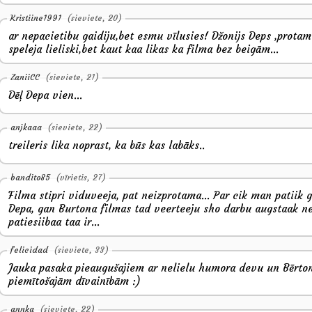
Kristiine1991
(sieviete, 20)
ar nepacietibu gaidiju,bet esmu vīlusies! Džonijs Deps ,protam
speleja lieliski,bet kaut kaa likas ka filma bez beigām...
ZaniiCC
(sieviete, 21)
Dēļ Depa vien...
anjkaaa
(sieviete, 22)
treileris lika noprast, ka būs kas labāks..
bandito85
(vīrietis, 27)
Filma stipri viduveeja, pat neizprotama... Par cik man patiik 
Depa, gan Burtona filmas tad veerteeju sho darbu augstaak n
patiesiibaa taa ir...
felicidad
(sieviete, 33)
Jauka pasaka pieaugušajiem ar nelielu humora devu un Bērt
piemītošajām dīvainībām :)
annka
(sieviete, 22)