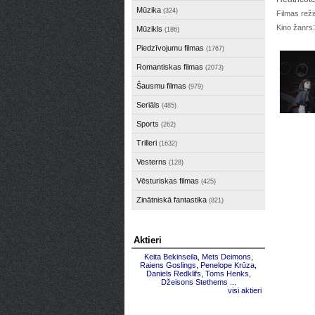
Mūzika
(324)
Filmas reži
Kino žanrs
Mūzikls
(186)
Piedzīvojumu filmas
(1767)
Romantiskas filmas
(2073)
Šausmu filmas
(979)
Seriāls
(485)
Sports
(262)
Trilleri
(1632)
Vesterns
(128)
Vēsturiskas filmas
(425)
Zinātniskā fantastika
(821)
Aktieri
Keita Bekinseila
,
Mets Deimons
,
Raiens Goslings
,
Penelope Krūza
,
Daniels Redklifs
,
Toms Henks
,
Džeisons Stethems
...
visi aktieri