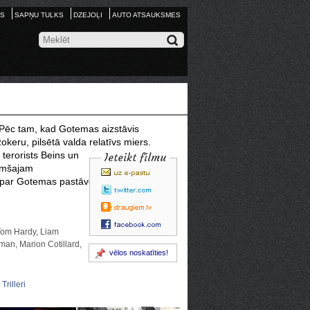
S
SAPŅU TULKS
DZEJOĻI
AUTO ATSAUKSMES
. Pēc tam, kad Gotemas aizstāvis
okeru, pilsētā valda relatīvs miers.
s
terorists Beins un
Ieteikt filmu
Tumšajam
s par Gotemas pastāvēšanu.
Tom Hardy, Liam
an, Marion Cotillard,
vēlos noskatīties!
Trilleri