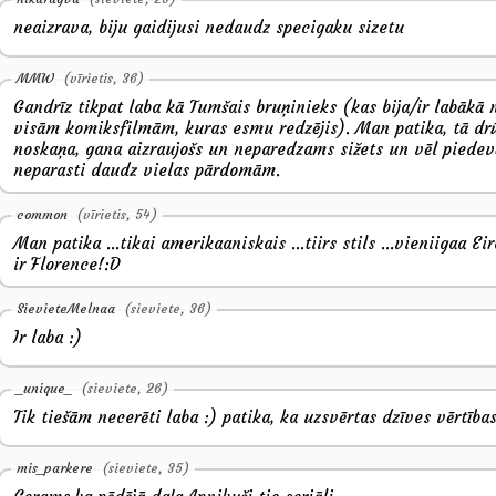
neaizrava, biju gaidijusi nedaudz specigaku sizetu
MMW
(vīrietis, 36)
Gandrīz tikpat laba kā Tumšais bruņinieks (kas bija/ir labākā 
visām komiksfilmām, kuras esmu redzējis). Man patika, tā d
noskaņa, gana aizraujošs un neparedzams sižets un vēl piede
neparasti daudz vielas pārdomām.
common
(vīrietis, 54)
Man patika ...tikai amerikaaniskais ...tiirs stils ...vieniigaa Ei
ir Florence!:D
SievieteMelnaa
(sieviete, 36)
Ir laba :)
_unique_
(sieviete, 26)
Tik tiešām necerēti laba :) patika, ka uzsvērtas dzīves vērtības
mis_parkere
(sieviete, 35)