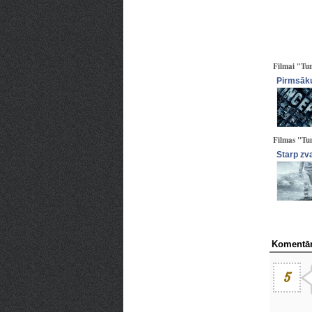
Filmai "Tum
Pirmsā
Filmas "Tum
Starp zv
Komentār
5