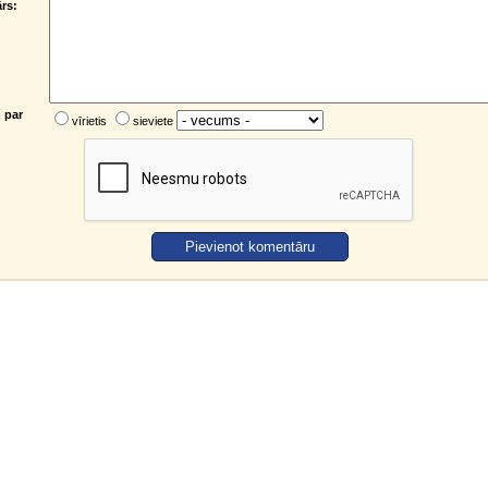
rs:
 par
vīrietis
sieviete