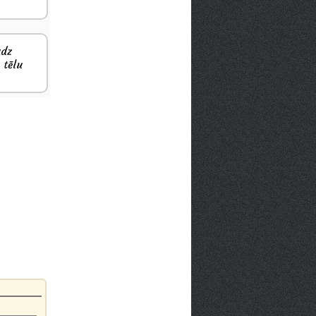
udz
 tēlu