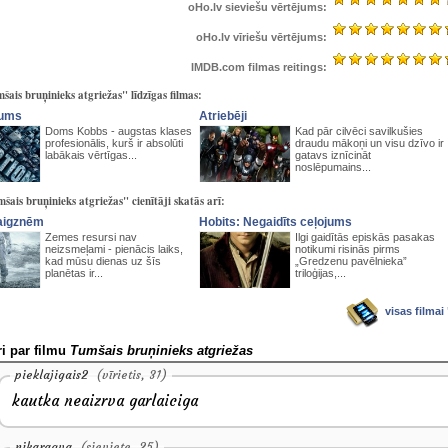
oHo.lv sieviešu vērtējums:
oHo.lv vīriešu vērtējums:
IMDB.com filmas reitings:
šais bruņinieks atgriežas" līdzīgas filmas:
kums
Atriebēji
Doms Kobbs - augstas klases
Kad pār cilvēci savilkušies
profesionālis, kurš ir absolūti
draudu mākoņi un visu dzīvo ir
labākais vērtīgas...
gatavs iznīcināt
noslēpumains...
šais bruņinieks atgriežas" cienītāji skatās arī:
aigznēm
Hobits: Negaidīts ceļojums
Zemes resursi nav
Ilgi gaidītās episkās pasakas
neizsmeļami - pienācis laiks,
notikumi risinās pirms
kad mūsu dienas uz šīs
„Gredzenu pavēlnieka”
planētas ir...
triloģijas,...
visas filmai
i par filmu
Tumšais bruņinieks atgriežas
pieklajigais2
(vīrietis, 31)
kautka neaizrva garlaiciga
nikaragva
(sieviete, 25)