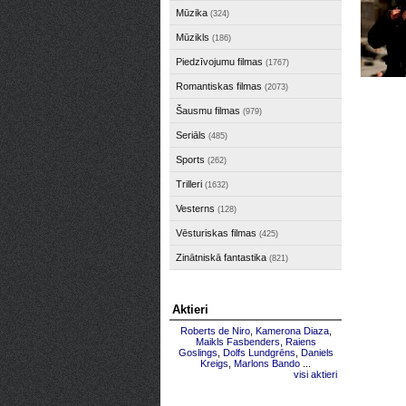
Mūzika
(324)
Mūzikls
(186)
Piedzīvojumu filmas
(1767)
Romantiskas filmas
(2073)
Šausmu filmas
(979)
Seriāls
(485)
Sports
(262)
Trilleri
(1632)
Vesterns
(128)
Vēsturiskas filmas
(425)
Zinātniskā fantastika
(821)
Aktieri
Roberts de Niro
,
Kamerona Diaza
,
Maikls Fasbenders
,
Raiens
Goslings
,
Dolfs Lundgrēns
,
Daniels
Kreigs
,
Marlons Bando
...
visi aktieri