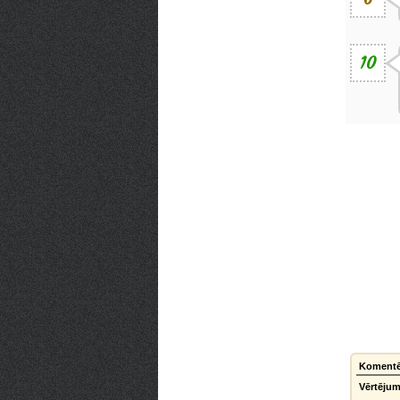
10
Komentēt
Vērtējum