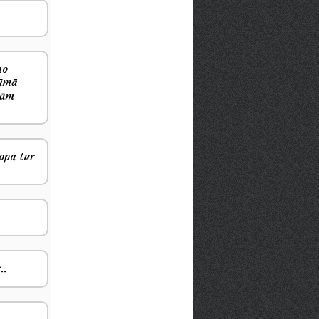
no
rūmā
vām
ropa tur
..