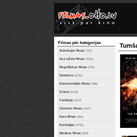
Filmas pēc kategorijas
Tumša
Animācijas filmas
(752)
Asa sižeta filmas
(2191)
Biogrāfiskas filmas
(479)
Detektīvs
(2761)
Dokumentālās filmas
(286)
Drāma
(5100)
Fantāzija
(1122)
Ģimenes filmas
(1127)
Kara filmas
(404)
Komēdijas
(3750)
Mistikas filmas
(959)