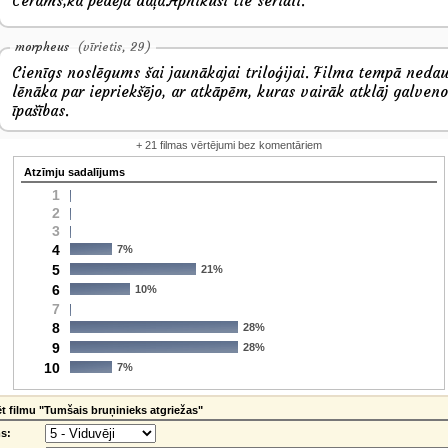
Cerams,ka pēdējā daļa.Apnikuši tie seriāli.
morpheus
(vīrietis, 29)
Cienīgs noslēgums šai jaunākajai triloģijai. Filma tempā neda
lēnāka par iepriekšējo, ar atkāpēm, kuras vairāk atklāj galveno
īpašības.
+ 21 filmas vērtējumi bez komentāriem
Atzīmju sadalījums
1
2
3
4
7%
5
21%
6
10%
7
8
28%
9
28%
10
7%
 filmu "Tumšais bruņinieks atgriežas"
s: