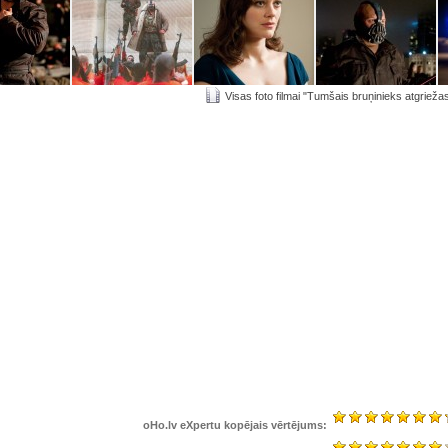
Visas foto filmai "Tumšais bruņinieks atgrieža
oHo.lv eXpertu kopējais vērtējums: