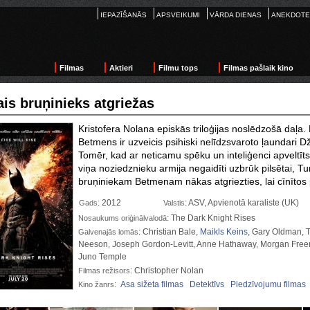
IEPAZĪŠANĀS
APSVEIKUMI
VĀRDA DIENAS
ANEKDOTE
Filmas
Aktieri
Filmu tops
Filmas pašlaik kino
is bruņinieks atgriežas
Kristofera Nolana episkās triloģijas noslēdzošā daļa
Betmens ir uzveicis psihiski nelīdzsvaroto ļaundari Dž
Tomēr, kad ar neticamu spēku un inteliģenci apveltīt
viņa noziedznieku armija negaidīti uzbrūk pilsētai, 
bruņiniekam Betmenam nākas atgriezties, lai cīnīto
: 2012
: ASV, Apvienotā karaliste (UK)
Gads
Valstis
: The Dark Knight Rises
Nosaukums oriģinālvalodā
: Christian Bale,
Maikls Keins
, Gary Oldman, 
Galvenajās lomās
Neeson, Joseph Gordon-Levitt, Anne Hathaway, Morgan Freem
Juno Temple
: Christopher Nolan
Filmas režisors
:
Asa sižeta filmas
Detektīvs
Piedzīvojumu filmas
Kino žanrs