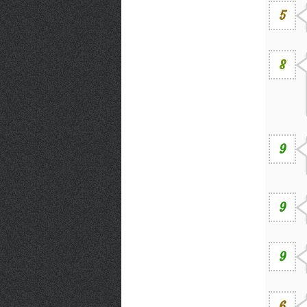
5
8
9
9
9
6