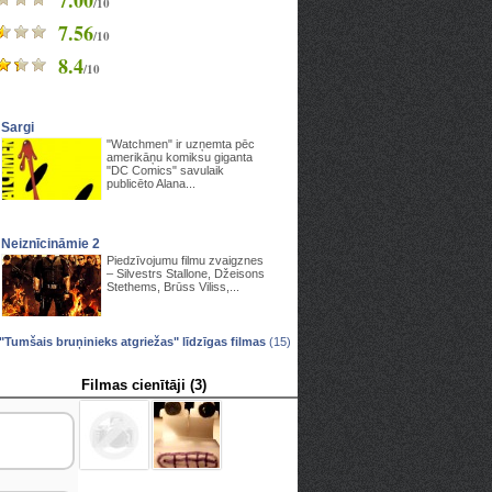
7.00
/10
7.56
/10
8.4
/10
Sargi
"Watchmen" ir uzņemta pēc
amerikāņu komiksu giganta
"DC Comics" savulaik
publicēto Alana...
Neiznīcināmie 2
Piedzīvojumu filmu zvaigznes
– Silvestrs Stallone, Džeisons
Stethems, Brūss Viliss,...
 "Tumšais bruņinieks atgriežas" līdzīgas filmas
(15)
Filmas cienītāji (3)