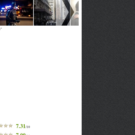
s"
7.31
/10