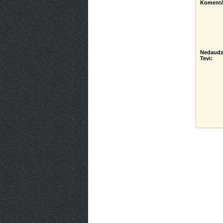
Komentā
Nedaudz
Tevi: