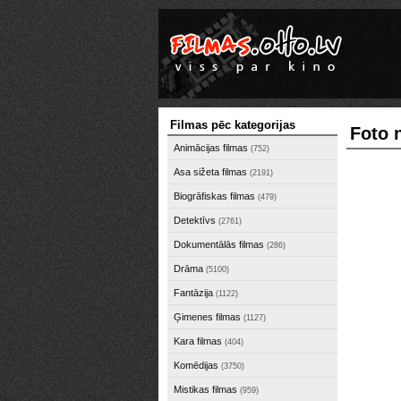
Filmas pēc kategorijas
Foto 
Animācijas filmas
(752)
Asa sižeta filmas
(2191)
Biogrāfiskas filmas
(479)
Detektīvs
(2761)
Dokumentālās filmas
(286)
Drāma
(5100)
Fantāzija
(1122)
Ģimenes filmas
(1127)
Kara filmas
(404)
Komēdijas
(3750)
Mistikas filmas
(959)