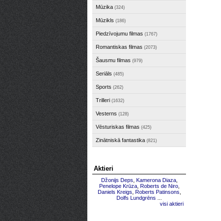
Mūzika
(324)
Mūzikls
(186)
Piedzīvojumu filmas
(1767)
Romantiskas filmas
(2073)
Šausmu filmas
(979)
Seriāls
(485)
Sports
(262)
Trilleri
(1632)
Vesterns
(128)
Vēsturiskas filmas
(425)
Zinātniskā fantastika
(821)
Aktieri
Džonijs Deps
,
Kamerona Diaza
,
Penelope Krūza
,
Roberts de Niro
,
Daniels Kreigs
,
Roberts Patinsons
,
Dolfs Lundgrēns
...
visi aktieri