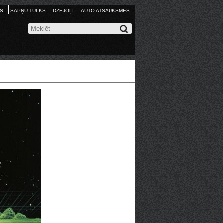
S
SAPŅU TULKS
DZEJOĻI
AUTO ATSAUKSMES