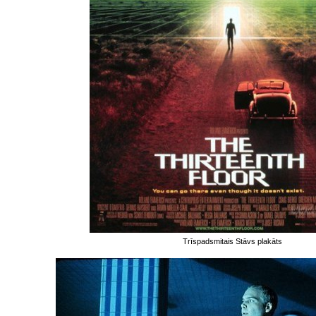
Trīspadsmitais Stāvs plakāts