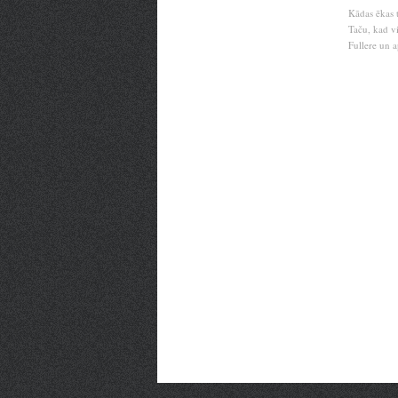
Kādas ēkas t
Taču, kad vi
Fullere un a