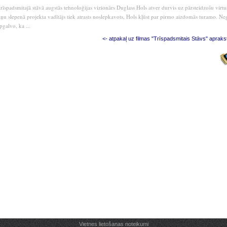
rīspadsmitajā stāvā augstās tehnoloģijas vizionārs Duglass Hols atver durvis uz pārsteidzošu virt
ņu slepenā projekta vadītājs tiek atrasts noslepkavots, Hols kļūst par pirmo aizdomās turamo. Ne
pgalvo, ka ...
<- atpakaļ uz filmas "Trīspadsmitais Stāvs" apraks
Vietnes lietošanas noteikumi