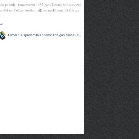
uālo pasauli - romantizētu 1937.gada Losandželosas vīziju.
gaidīti no Parīzes ierodas daiļā un noslēpumainā Džeina
tu
Filmai "Trīspadsmitais Stāvs" līdzīgas filmas (10)