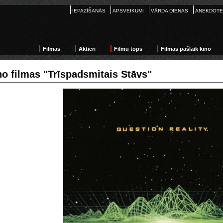
IEPAZĪŠANĀS
APSVEIKUMI
VĀRDA DIENAS
ANEKDOTE
Filmas
Aktieri
Filmu tops
Filmas pašlaik kino
no filmas "Trīspadsmitais Stāvs"