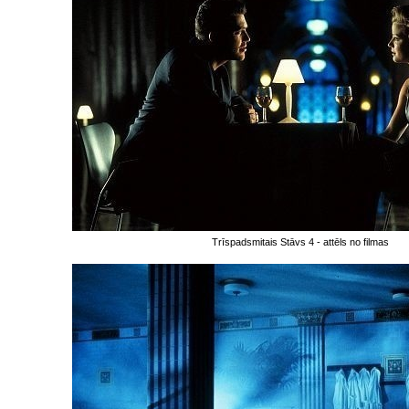
Trīspadsmitais Stāvs 4 - attēls no filmas