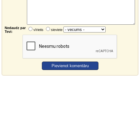
Nedaudz par
vīrietis
sieviete
Tevi: