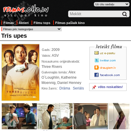
Filmas
Aktieri
Filmu tops
Filmas pašlaik kino
Trīs upes
Ieteikt filmu
: 2009
Gads
: ASV
Valsts
:
Nosaukums oriģinālvalodā
Three Rivers
: Alex
Galvenajās lomās
O`Loughlin, Katherine
Moennig, Daniel Henney
vēlos noskatīties!
:
Drāma
Seriāls
Kino žanrs