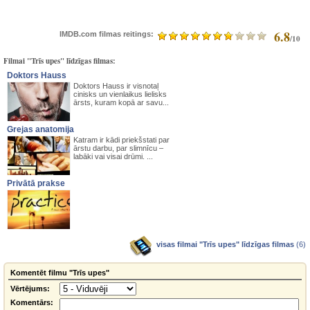
6.8
IMDB.com filmas reitings:
/10
Filmai "Trīs upes" līdzīgas filmas:
Doktors Hauss
Doktors Hauss ir visnotaļ
cinisks un vienlaikus lielisks
ārsts, kuram kopā ar savu...
Grejas anatomija
Katram ir kādi priekšstati par
ārstu darbu, par slimnīcu –
labāki vai visai drūmi. ...
Privātā prakse
visas filmai "Trīs upes" līdzīgas filmas
(6)
Komentēt filmu "Trīs upes"
Vērtējums:
Komentārs: