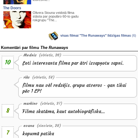
The Doors
Olivera Stouna veidotā filma
stāsta par populāro 60-to gadu
rokgrupu ''The...
visas filmai "The Runaways" līdzīgas filmas
(6)
Komentāri par filmu
The Runaways
Medniz
(vīrietis, 26)
10
Ļoti interesanta filma par ātri izsapņotu sapni.
riks
(vīrietis, 58)
filmu nau vēl redzējis. grupu atceros - gan tikai
pēc 1 LP!
markinc
(vīrietis, 37)
8
Filma skatāma, kaut autobiogrāfiska...
evana
(sieviete, 28)
7
kopumā patika