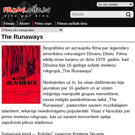
Filmas
Aktieri
Filmu tops
Filmas pašlaik kino
The Runaways
Biogrāfiska un aizraujoša filma par leģendāro
amerikāņu rokzvaigzni Džoanu Džetu. Filma
atklāj viņas karjeru un dzīvi 1970. gados, kad
Džoana bija 16-gadīga soliste meiteņu
rokgrupā „The Runaways”.
Neskatoties uz to, ka visas dalībnieces bija
jaunākas par 16 gadiem un ar viņām
mēģināja manipulēt grupas menedžeris,
savas neilgās pastāvēšanas laikā „The
Runaways”, pateicoties saviem muzikālajiem
talantiem, iekaroja neiedomājamu popularitāti. Viņas ir kļuvušas par
pirmo meiteņu rokgrupu, kas uz saviem koncertiem spēja
sapulcināt pilnus stadionus.
Galvenajā lomā – „Krēslas” zvaigzne Kristena Stjuarte.