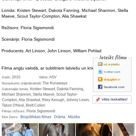
Lomās: Kristen Stewart, Dakota Fanning, Michael Shannon, Stella
Maeve, Scout Taylor-Compton, Alia Shawkat
Režisors: Floria Sigismondi
Scenārijs:
Floria Sigismondi
Producents: Art Linson, John Linson, William Pohlad
Ieteikt filmu
Filma angļu valodā, ar subtitriem latviešu un krievu valodā.
: 2010
: ASV
Gads
Valsts
: The Runaways
Nosaukums oriģinālvalodā
: Kristen Stewart, Dakota Fanning,
Galvenajās lomās
Michael Shannon, Stella Maeve, Scout Taylor-
vēlos noskatīties!
Compton, Alia Shawkat, Riley Keough, Johnny Lewis,
Tatum O'Neal, Brett Cullen
: Floria Sigismondi
Filmas režisors
:
Biogrāfiskas filmas
Drāma
Mūzika
Kino žanrs