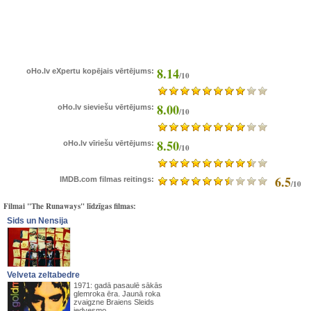
8.14
oHo.lv eXpertu kopējais vērtējums:
/10
8.00
oHo.lv sieviešu vērtējums:
/10
8.50
oHo.lv vīriešu vērtējums:
/10
6.5
IMDB.com filmas reitings:
/10
Filmai "The Runaways" līdzīgas filmas:
Sids un Nensija
Velveta zeltabedre
1971: gadā pasaulē sākās
glemroka ēra. Jaunā roka
zvaigzne Braiens Sleids
iedvesmo...