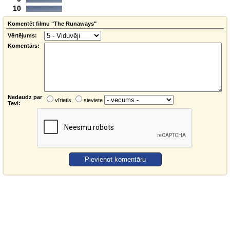
10
Komentēt filmu "The Runaways"
Vērtējums:
Komentārs:
Nedaudz par
vīrietis
sieviete
Tevi: