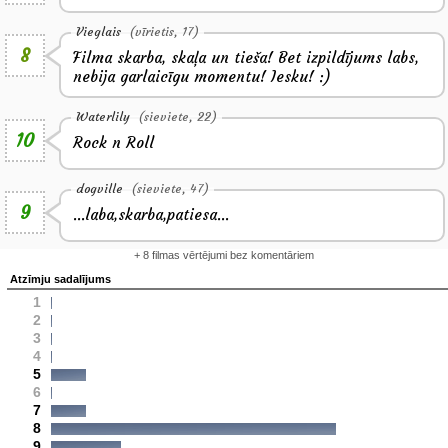
Vieglais
(vīrietis, 17)
8
Filma skarba, skaļa un tieša! Bet izpildījums labs,
nebija garlaicīgu momentu! Iesku! :)
Waterlily
(sieviete, 22)
10
Rock n Roll
dogville
(sieviete, 47)
9
...laba,skarba,patiesa...
+ 8 filmas vērtējumi bez komentāriem
Atzīmju sadalījums
1
2
3
4
5
6
7
8
9