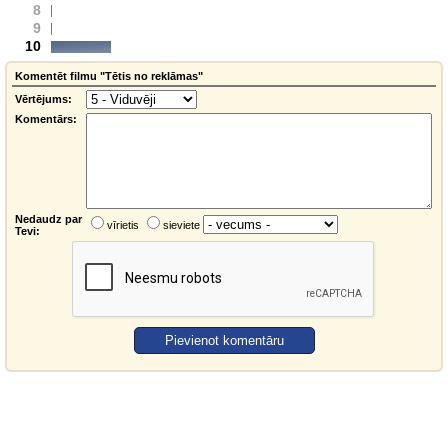
8
9
10
Komentēt filmu "Tētis no reklāmas"
Vērtējums:
Komentārs:
Nedaudz par
vīrietis
sieviete
Tevi: