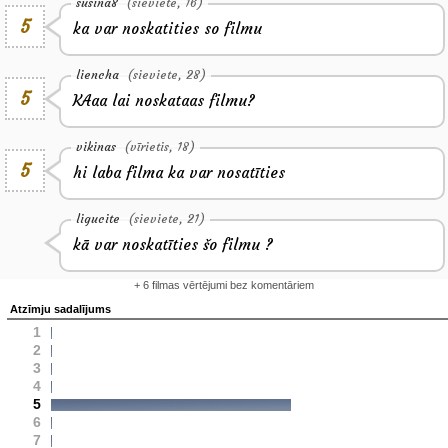
susina8
(sieviete, 16)
5
ka var noskatities so filmu
liencha
(sieviete, 28)
5
KAaa lai noskataas filmu?
vikinas
(vīrietis, 18)
5
hi laba filma ka var nosatīties
ligucite
(sieviete, 21)
kā var noskatīties šo filmu ?
+ 6 filmas vērtējumi bez komentāriem
Atzīmju sadalījums
1
2
3
4
5
6
7