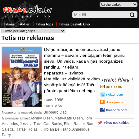
Filmas
Aktieri
Filmu tops
Filmas pašlaik kino
Tētis no reklāmas
Dvīņu māsiņas nolēmušas atrast jaunu
mammu – savam vientuļajam tētim jaunu
sievu. Un veids, kādā viņas noorganizēs
randiņu,
ir tiešām
neparasts – izvietos
tēta bildi uz vislielākā reklāmu vairoga cilvēku
Ieteikt filmu
vispārpildītākajā ielā! Taču ar to vien vēl
pārsteigumi tētim nebeigsies!
: 1998
Gads
: ASV
Valsts
: Billboard Dad
Nosaukums oriģinālvalodā
: Ashley Olsen, Mary-Kate Olsen, Tom
Galvenajās lomās
vēlos noskatīties!
Amandes, Jessica Tuck, Carl Banks, Ellen Ratner, Sam
Saletta, Rafael Rojas III, Troian Bellisario, Angelique
Parry