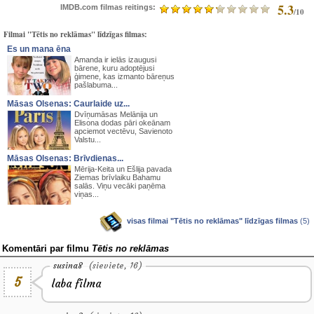
5.3
IMDB.com filmas reitings:
/10
Filmai "Tētis no reklāmas" līdzīgas filmas:
Es un mana ēna
Amanda ir ielās izaugusi
bārene, kuru adoptējusi
ģimene, kas izmanto bāreņus
pašlabuma...
Māsas Olsenas: Caurlaide uz...
Dvīņumāsas Melānija un
Elisona dodas pāri okeānam
apciemot vectēvu, Savienoto
Valstu...
Māsas Olsenas: Brīvdienas...
Mērija-Keita un Ešlija pavada
Ziemas brīvlaiku Bahamu
salās. Viņu vecāki paņēma
viņas...
visas filmai "Tētis no reklāmas" līdzīgas filmas
(5)
Komentāri par filmu
Tētis no reklāmas
susina8
(sieviete, 16)
5
laba filma