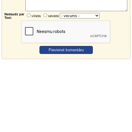
Nedaudz par
vīrietis
sieviete
Tevi: