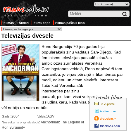
Filmas
Aktieri
Filmu tops
Filmas pašlaik kino
Televīzijas dvēsele
Rons Burgundijs 70-jos gados bija
populārākais ziņu vadītājs San-Dijego. Kad
feminisms televīzijas pasaulē ielaužas
ambiciozas žurnālistes Veronikas
Corningstonas veidolā, Rons nepievērš tam
uzmanību, jo viņas pārziņā ir tikai tēmas par
modi, ēdienu un citām sieviešu interesēm.
Taču kad Veronika sāk
interesēties par ziņu
pasauli, pie kam visai veiksmīgi, Rons
Ieteikt filmu
izsludina karu, kāds visā televīzijas vēsturē
vēl nebija un vairs nebūs!
: 2004
: ASV
Gads
Valsts
: Anchorman: The Legend of
Nosaukums oriģinālvalodā
Ron Burgundy