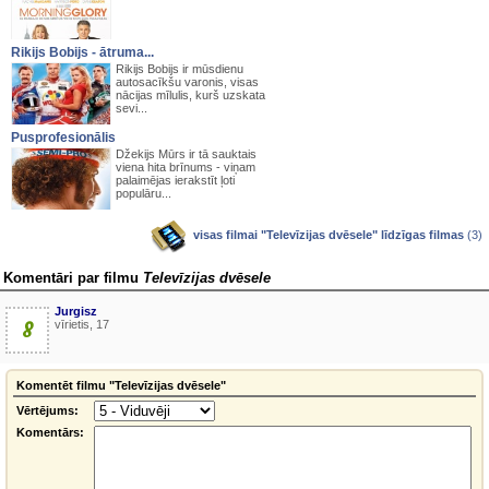
Rikijs Bobijs - ātruma...
Rikijs Bobijs ir mūsdienu
autosacīkšu varonis, visas
nācijas mīlulis, kurš uzskata
sevi...
Pusprofesionālis
Džekijs Mūrs ir tā sauktais
viena hita brīnums - viņam
palaimējas ierakstīt ļoti
populāru...
visas filmai "Televīzijas dvēsele" līdzīgas filmas
(3)
Komentāri par filmu
Televīzijas dvēsele
Jurgisz
8
vīrietis, 17
Komentēt filmu "Televīzijas dvēsele"
Vērtējums:
Komentārs: