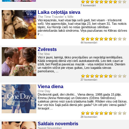
7 komentāri
Laika ceļotāja sieva
The Time Traveler`s Wife
Viņi iepazinās, kad viņai bija seši gadi, bet viņam - trīsdesmit
seši. Viņi apprecējās, kad viņai bija 23, bet viņam 31. Tas noticis
tāpēc, ka Henrijs cieš no retas ģenētiskas slimības -
pārvietošanās laikā sindroma. Viņa pazušanas no Klēras dzīves
ir ...
44 komentāri
Zvērests
The Vow
Viņi ir jauni, laimīgi, tikko precējušies un neprātīgi iemīlējušies.
Kādā sniegotā dienā viņi cieš autokatastrofā. Leo tiek cauri ar
izbīli, bet Peidžai paveicas mazāk - viņa nokļūst komā. Dienām
un naktīm sēžot pie viņas gultas, Leo sagaida sievas
pamošanos, ...
27 komentāri
Viena diena
One Day
Divdesmit gadi, divi cilvēki... Viena diena. 1988.gada 15.jūlijs.
Emma (Anna Heteveja) un Deksters (Džims Stērdžess)
satiekas pirmo reizi savā izlaiduma ballē. Rītdien viņu ceļi šķiras.
Kur viņi būs šajā pašā dienā pēc gada? Un vēl pēc viena gada?
Ieraugot ...
28 komentāri
Saldais novembris
Sweet November