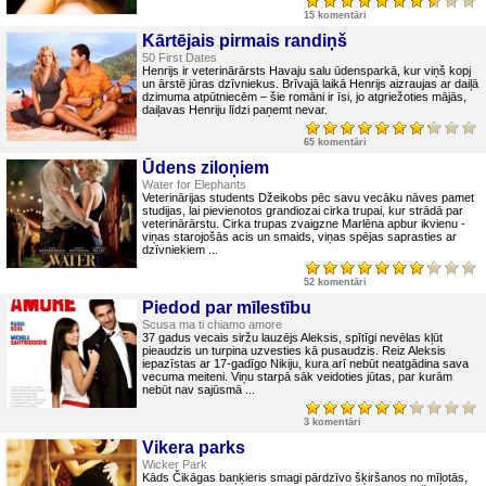
15 komentāri
Kārtējais pirmais randiņš
50 First Dates
Henrijs ir veterinārārsts Havaju salu ūdensparkā, kur viņš kopj
un ārstē jūras dzīvniekus. Brīvajā laikā Henrijs aizraujas ar daiļā
dzimuma atpūtniecēm – šie romāni ir īsi, jo atgriežoties mājās,
daiļavas Henriju līdzi paņemt nevar.
65 komentāri
Ūdens ziloņiem
Water for Elephants
Veterinārijas students Džeikobs pēc savu vecāku nāves pamet
studijas, lai pievienotos grandiozai cirka trupai, kur strādā par
veterinārārstu. Cirka trupas zvaigzne Marlēna apbur ikvienu -
viņas starojošās acis un smaids, viņas spējas saprasties ar
dzīvniekiem ...
52 komentāri
Piedod par mīlestību
Scusa ma ti chiamo amore
37 gadus vecais siržu lauzējs Aleksis, spītīgi nevēlas kļūt
pieaudzis un turpina uzvesties kā pusaudzis. Reiz Aleksis
iepazīstas ar 17-gadīgo Nikiju, kura arī nebūt neatgādina sava
vecuma meiteni. Viņu starpā sāk veidoties jūtas, par kurām
nebūt nav sajūsmā ...
3 komentāri
Vikera parks
Wicker Park
Kāds Čikāgas baņķieris smagi pārdzīvo šķiršanos no mīļotās,