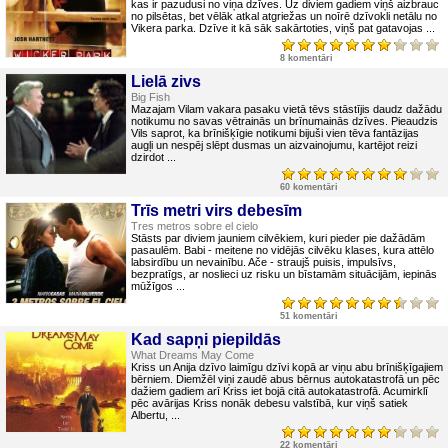
kas ir pazudusi no viņa dzīves. Uz diviem gadiem viņš aizbrauc
no pilsētas, bet vēlāk atkal atgriežas un noīrē dzīvokli netālu no
Vikera parka. Dzīve it kā sāk sakārtoties, viņš pat gatavojas ...
8 komentāri
Lielā zivs
Big Fish
Mazajam Vilam vakara pasaku vietā tēvs stāstījis daudz dažādu
notikumu no savas vētrainās un brīnumainās dzīves. Pieaudzis
Vils saprot, ka brīnišķīgie notikumi bijuši vien tēva fantāzijas
augļi un nespēj slēpt dusmas un aizvainojumu, kartējot reizi
dzirdot ...
60 komentāri
Trīs metri virs debesīm
Tres metros sobre el cielo
Stāsts par diviem jauniem cilvēkiem, kuri pieder pie dažādām
pasaulēm. Babi - meitene no vidējās cilvēku klases, kura attēlo
labsirdību un nevainību. Ače - straujš puisis, impulsīvs,
bezpratīgs, ar noslieci uz risku un bīstamām situācijām, iepinās
mūžīgos ...
51 komentāri
Kad sapņi piepildās
What Dreams May Come
Kriss un Anija dzīvo laimīgu dzīvi kopā ar viņu abu brīnišķīgajiem
bērniem. Diemžēl viņi zaudē abus bērnus autokatastrofā un pēc
dažiem gadiem arī Kriss iet bojā citā autokatastrofā. Acumirklī
pēc avārijas Kriss nonāk debesu valstībā, kur viņš satiek
Albertu, ...
22 komentāri