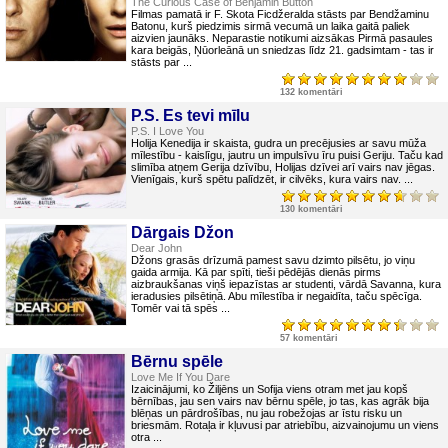
The Curious Case of Benjamin Button
Filmas pamatā ir F. Skota Ficdžeralda stāsts par Bendžaminu
Batonu, kurš piedzimis sirmā vecumā un laika gaitā paliek
aizvien jaunāks. Neparastie notikumi aizsākas Pirmā pasaules
kara beigās, Ņūorleānā un sniedzas līdz 21. gadsimtam - tas ir
stāsts par ...
132 komentāri
P.S. Es tevi mīlu
P.S. I Love You
Holija Kenedija ir skaista, gudra un precējusies ar savu mūža
mīlestību - kaislīgu, jautru un impulsīvu īru puisi Geriju. Taču kad
slimība atņem Gerija dzīvību, Holijas dzīvei arī vairs nav jēgas.
Vienīgais, kurš spētu palīdzēt, ir cilvēks, kura vairs nav. ...
130 komentāri
Dārgais Džon
Dear John
Džons grasās drīzumā pamest savu dzimto pilsētu, jo viņu
gaida armija. Kā par spīti, tieši pēdējās dienās pirms
aizbraukšanas viņš iepazīstas ar studenti, vārdā Savanna, kura
ieradusies pilsētiņā. Abu mīlestība ir negaidīta, taču spēcīga.
Tomēr vai tā spēs ...
57 komentāri
Bērnu spēle
Love Me If You Dare
Izaicinājumi, ko Žiljēns un Sofija viens otram met jau kopš
bērnības, jau sen vairs nav bērnu spēle, jo tas, kas agrāk bija
blēņas un pārdrošības, nu jau robežojas ar īstu risku un
briesmām. Rotaļa ir kļuvusi par atriebību, aizvainojumu un viens
otra ...