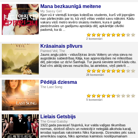
Mana bezkaunīgā meitene
My Sassy Girl
Kjun-vū ir vientuļš korejas koledžas students, kurš vēl joprojām
nav pārliecināts par to, kā viņš vēlas veidot savu nākotni. Kādu
vakaru viņš metro ievēro skaistu meiteni, kura ir galīgi
piedzērusies un gadījumu apstākļu dēļ, apkārtējie cilvēki
padomā, ka tā ...
2 komentāri
Krāsainais plīvurs
Painted Veil, The
Jauns angļu pāris - vidusšķiras ārsts Volters un viņa sieva no
augstākās sabiedrības Kitija, kas apprecējušies ne mīlestības
dēļ, pārceļas uz dzīvi Šanhajā. Tur jaunā sieviete iemīl kādu citu.
Kad vīrs atklāj sievas neuzticību, lai atriebtos, viņš piekrīt ...
28 komentāri
Pēdējā dziesma
The Last Song
5 komentāri
Lielais Getsbijs
The Great Gatsby
1922.gada pavasarī Ņujorkā, kur valda vaļīgas tikumības
normas, dzirkstī džezs un noteicēji ir nelegālā alkohola karaļi,
ierodas topošais rakstnieks Niks Karavejs. Dzenoties pēc sava
amerikāņu sapņa, Niks apmetas kaimiņos noslēpumainam