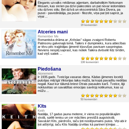
Elegants uzvalks reklāmas aģentam, darbaholiķim Nelsonam
Mosam, kas skrien pa dzīvi palecoties un pat nevar iedomāties
citu dzīves stilu. Bet dzīvā un ekscentriskā Sāra Divera, pa
pusei - pavedinātāja, pa pusei - filozofe, viņa pat ļoti saprot, ja
viņai ...
19 komentāri
Atceries mani
Remember Me
Romantiska drāma ar „Krēslas” sāgas zvaigzni Robertu
Patinsonu galvenajā lomā. Tailers ir dumpinieks, kura attiecības
ar tēvu pēc traģēdijas ģimenē kļuvušas pavisam saspringtas.
Neviens nespēj saprast, kas notiek Tailera dvēselē līdz brīdim,
kad viņš satiek ...
130 komentāri
Piedošana
Atonement
Ir 1935.gads. Tveicīga vasaras diena. Kādas ģimenes locekļi
pulcējas milzīgā Viktorijas laika muižā, lai kopā pavadītu nedēļas
nogali. Kaut kur tālumā briest Otrais pasaules karš. Tveice, ilgi
noklusētas un savaldītas emocijas savērpj notikumus, kas uz
mūžu ...
53 komentāri
Kīts
Keith
Natālija, 17 gadus jauna meitene, ir viena no populārākajām
skolā, spēlē tenisu un cer mācīties prestižā augstskolā.
Savukārt Kīts, pārdrošs, taču ļoti noslēpumains puisis. Viņi abi ir
ļoti atšķirīgi, taču Kīts Natāliju izvēlas kā partneri ķīmijas ...