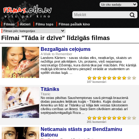
Filmas
Aktieri
Filmu tops
Filmas pašlaik kino
Filmai "Tāda ir dzīve" līdzīgās filmas
Bezgalīgais ceļojums
A Walk to Remember
Landons Kārters - savas skolas elks, neatkarīgs, skaists un
nežēlīgs pret atkritējiem. Un, protams, viņš nepamana
neizskatīgo Džeimiju, kura domā tikai par mācībām. Pēc kārtējā
muļķīgā izlēciena Kārteru piespiež strādāt ar studentiem un
spēlēt skolas lugā. ...
107 komentāri
Titāniks
Titanic
No ostas pilsētas Saushemptonas savā pirmajā braucienā
dodas pasaules lielākais kuģis - Titāniks. Kuģis dodas uz
Ameriku un līdz ar Titāniku uz klāja tiek vestas tūkstoņiem
cilvēku cerības un likteņi. Starp šiem cilvēkiem atrodas arī
septiņpadsmitgadīgā Roza ...
201 komentāri
Neticamais stāsts par Bendžaminu
Batonu