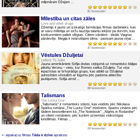
miljonāram Džejam ...
81 komentāri
Mīlestība un citas zāles
Love and other drugs
Džeimijs ir jauns un izskatīgs farmācijas firmas darbinieks, kas
ar savu mīlētāja un siržu lauzēja talantu iekļūst pa durvīm, kas
konkurentiem paliek slēgtas. Citiem vārdiem - ideāls Viagras
pārdevējs. Megija ir neārstējami slima - pavisam jaunai viņai ...
47 komentāri
Vēstules Džuljetai
Letters To Juliet
Jauna amerikāniete Sofija dodas ceļojumā uz romantisko Itālijas
pilsētu Veronu – vietu, kur Romeo satika Džuljetu. Tur viņa
iepazīstas ar brīvprātīgo grupu, kas atbild uz Džuljetai
adresētām vēstulēm ar lūgumu pēc padoma attiecību
jautājumos. Sofija atrod ...
68 komentāri
Talismans
The Lucky One
„Talismans" ir romantisks stāsts, kas veidots pēc Nikolasa
Sparka romāna „The Lucky One" motīviem. Sparks zināms pēc
tādiem bestselleriem kā „The Notebook", „Nights in Rodanthe"
un citiem romāniem, pēc kuriem uzņemtas veiksmīgas
kinofilmas. Filmas ...
24 komentāri
<- atpakaļ uz filmas
Tāda ir dzīve
aprakstu