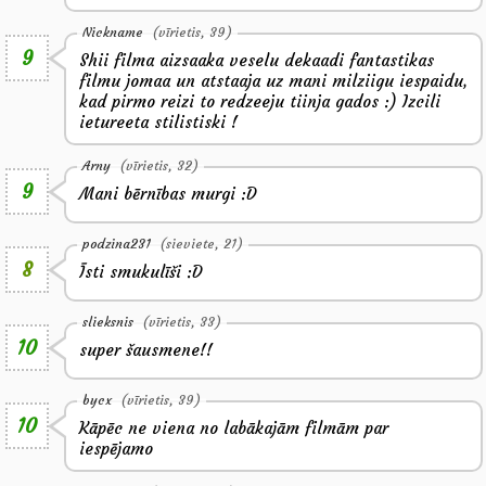
Nickname
(vīrietis, 39)
9
Shii filma aizsaaka veselu dekaadi fantastikas
filmu jomaa un atstaaja uz mani milziigu iespaidu,
kad pirmo reizi to redzeeju tiinja gados :) Izcili
ietureeta stilistiski !
Arny
(vīrietis, 32)
9
Mani bērnības murgi :D
podzina231
(sieviete, 21)
8
Īsti smukulīši :D
slieksnis
(vīrietis, 33)
10
super šausmene!!
bycx
(vīrietis, 39)
10
Kāpēc ne viena no labākajām filmām par
iespējamo