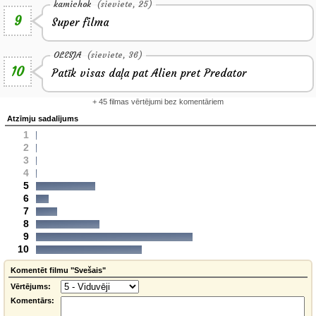
kamichok
(sieviete, 25)
9
Super filma
OLESJA
(sieviete, 36)
10
Patīk visas daļa pat Alien pret Predator
+ 45 filmas vērtējumi bez komentāriem
Atzīmju sadalījums
1
2
3
4
5
6
7
8
9
10
Komentēt filmu "Svešais"
Vērtējums:
Komentārs: