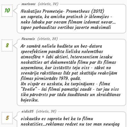
murisons
(vīrietis, 38)
10
Noskatijos Prometeju- Prometheus (2012)
un sapratu, ka amishu pratinsh ir iklemejies -
neko labaku par vecam filmam izdomat nevar...
tapec parbauditas vertibas javerte maksimali
Neurosis
(vīrietis, 28)
8
Ar samērā nelielu budžetu un bez-datora
specefektiem panākta lieliska nolemtības
atmosfēra + labi aktieri. Interesentiem iesaku
noskatīties arī dokumentālo filmu par šīs filmas
uzņemšanu, kur izstāstīts teju viss - sākot no
scenārija rakstīšanas līdz pat skatītāju reakcijām
filmas pirmizrādēs 1979. gadā.
Un vispār es uzskatu, ka turpinājums - filma
"Svešie" - šai filmai pamatīgi zaudē - tur jau viss
tika pārvērsts par tādu šaudīšanās un skraidīšanas
bojeviku.
eidis25
(vīrietis, 36)
5
viskautko es saprotu bet ka to filmu
noskatities...reklamas redzet nu toc man newajag