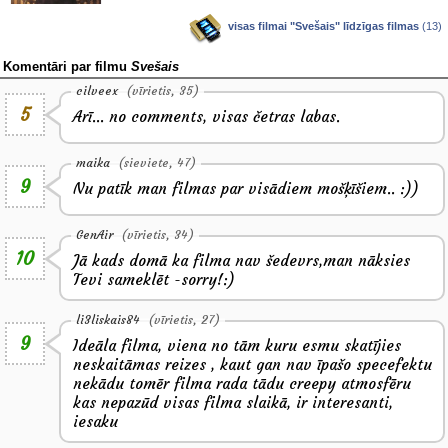
visas filmai "Svešais" līdzīgas filmas
(13)
Komentāri par filmu
Svešais
cilveex
(vīrietis, 35)
5
Arī... no comments, visas četras labas.
maika
(sieviete, 47)
9
Nu patīk man filmas par visādiem mošķīšiem.. :))
GenAir
(vīrietis, 34)
10
Jā kads domā ka filma nav šedevrs,man nāksies
Tevi sameklēt -sorry!:)
li3liskais84
(vīrietis, 27)
9
Ideāla filma, viena no tām kuru esmu skatījies
neskaitāmas reizes , kaut gan nav īpašo specefektu
nekādu tomēr filma rada tādu creepy atmosfēru
kas nepazūd visas filma slaikā, ir interesanti,
iesaku