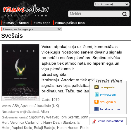
Filmas
Aktieri
Filmu tops
Filmas pašlaik kino
Svešais
Veicot atpakaļ ceļu uz Zemi, komerciālais
vilcējkuģis Nostromo saņem dīvainu signālu
no netālu esošas planētas. Septiņu cilvēku
apkalpe tiek atmodināta no hipermiega un
viņu pienākums
ir
atrast signāla
izraisītāju. Atrodot to tiek atklāts, ka šis
Ieteikt filmu
signāls nav bijis palīdzības sauciens, bet gan
brīdinājums. Taču, tad jau ir par vēlu...
: 1979
Gads
: ASV, Apvienotā karaliste (UK)
Valstis
: Alien
Nosaukums oriģinālvalodā
: Sigourney Weaver, Tom Skerritt, John
Galvenajās lomās
vēlos noskatīties!
Hurt, Veronica Cartwright, Harry Dean Stanton, Ian
Holm, Yaphet Kotto, Bolaji Badejo, Helen Horton, Eddie