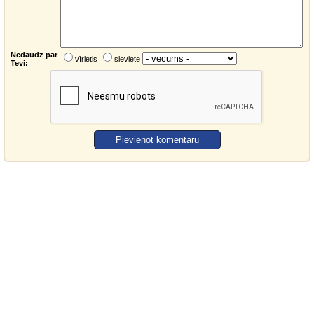
Nedaudz par
vīrietis
sieviete
Tevi: