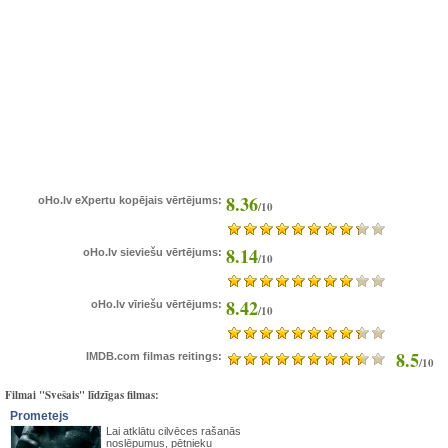
8.36
oHo.lv eXpertu kopējais vērtējums:
/10
8.14
oHo.lv sieviešu vērtējums:
/10
8.42
oHo.lv vīriešu vērtējums:
/10
8.5
IMDB.com filmas reitings:
/10
Filmai "Svešais" līdzīgas filmas:
Prometejs
Lai atklātu cilvēces rašanās
noslēpumus, pētnieku