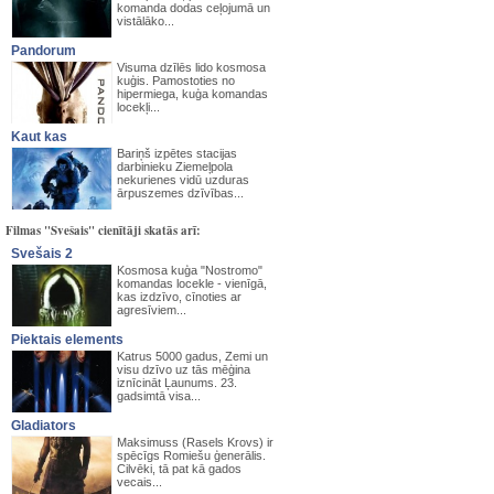
komanda dodas ceļojumā un
vistālāko...
Pandorum
Visuma dzīlēs lido kosmosa
kuģis. Pamostoties no
hipermiega, kuģa komandas
locekļi...
Kaut kas
Bariņš izpētes stacijas
darbinieku Ziemeļpola
nekurienes vidū uzduras
ārpuszemes dzīvības...
Filmas "Svešais" cienītāji skatās arī:
Svešais 2
Kosmosa kuģa "Nostromo"
komandas locekle - vienīgā,
kas izdzīvo, cīnoties ar
agresīviem...
Piektais elements
Katrus 5000 gadus, Zemi un
visu dzīvo uz tās mēģina
iznīcināt Ļaunums. 23.
gadsimtā visa...
Gladiators
Maksimuss (Rasels Krovs) ir
spēcīgs Romiešu ģenerālis.
Cilvēki, tā pat kā gados
vecais...