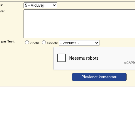
s:
rs:
par Tevi:
vīrietis
sieviete