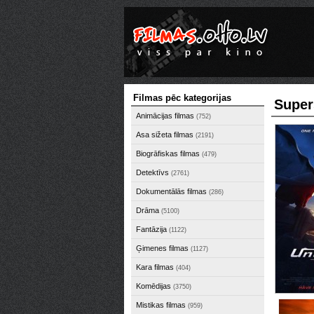
Filmas pēc kategorijas
Super
Animācijas filmas
(752)
Asa sižeta filmas
(2191)
Biogrāfiskas filmas
(479)
Detektīvs
(2761)
Dokumentālās filmas
(286)
Drāma
(5100)
Fantāzija
(1122)
Ģimenes filmas
(1127)
Kara filmas
(404)
Komēdijas
(3750)
Mistikas filmas
(959)