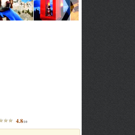
4.8
/10