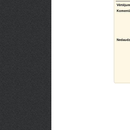
Vērtējum
Komentā
Nedaudz 