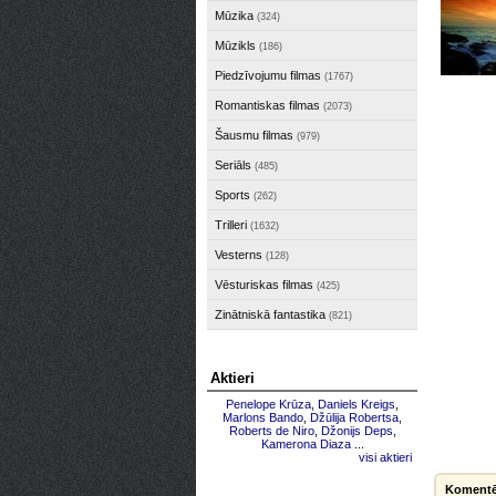
Mūzika
(324)
Mūzikls
(186)
Piedzīvojumu filmas
(1767)
Romantiskas filmas
(2073)
Šausmu filmas
(979)
Seriāls
(485)
Sports
(262)
Trilleri
(1632)
Vesterns
(128)
Vēsturiskas filmas
(425)
Zinātniskā fantastika
(821)
Aktieri
Penelope Krūza
,
Daniels Kreigs
,
Marlons Bando
,
Džūlija Robertsa
,
Roberts de Niro
,
Džonijs Deps
,
Kamerona Diaza
...
visi aktieri
Komentē