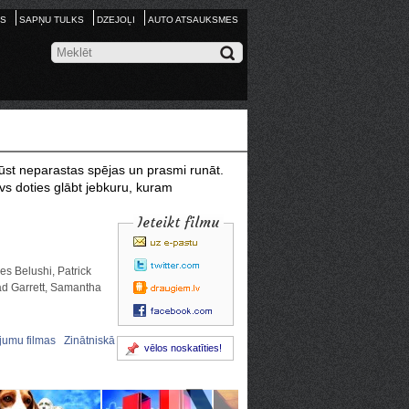
S
SAPŅU TULKS
DZEJOĻI
AUTO ATSAUKSMES
gūst neparastas spējas un prasmi runāt.
vs doties glābt jebkuru, kuram
Ieteikt filmu
s Belushi, Patrick
ad Garrett, Samantha
jumu filmas
Zinātniskā
vēlos noskatīties!