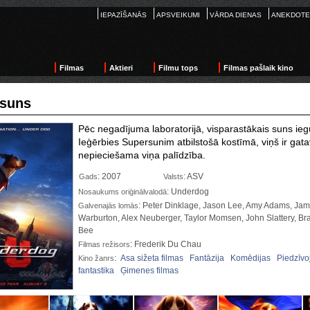
IEPAZĪŠANĀS
APSVEIKUMI
VĀRDA DIENAS
ANEKDOTE
Filmas
Aktieri
Filmu tops
Filmas pašlaik kino
suns
Pēc negadījuma laboratorijā, visparastākais suns ie
Ieģērbies Supersunim atbilstošā kostīmā, viņš ir gata
nepieciešama viņa palīdzība.
: 2007
: ASV
Gads
Valsts
: Underdog
Nosaukums oriģinālvalodā
: Peter Dinklage, Jason Lee, Amy Adams, Jame
Galvenajās lomās
Warburton, Alex Neuberger, Taylor Momsen, John Slattery, Br
Bee
: Frederik Du Chau
Filmas režisors
:
Asa sižeta filmas
Fantāzija
Komēdijas
Piedzīvo
Kino žanrs
fantastika
Ģimenes filmas