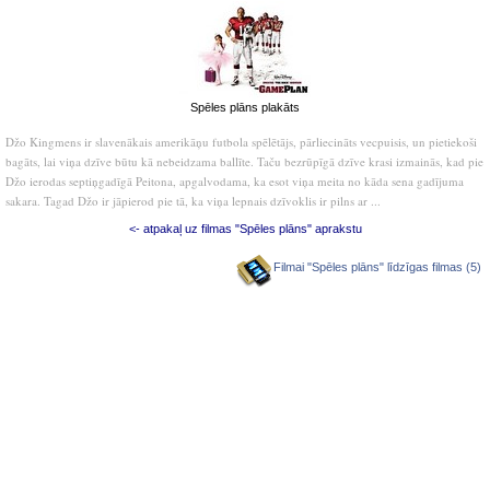
Spēles plāns plakāts
Džo Kingmens ir slavenākais amerikāņu futbola spēlētājs, pārliecināts vecpuisis, un pietiekoši
bagāts, lai viņa dzīve būtu kā nebeidzama ballīte. Taču bezrūpīgā dzīve krasi izmainās, kad pie
Džo ierodas septiņgadīgā Peitona, apgalvodama, ka esot viņa meita no kāda sena gadījuma
sakara. Tagad Džo ir jāpierod pie tā, ka viņa lepnais dzīvoklis ir pilns ar ...
<- atpakaļ uz filmas "Spēles plāns" aprakstu
Filmai "Spēles plāns" līdzīgas filmas (5)