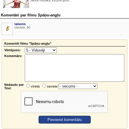
faktori nosaka, kā pret jums...
Komentāri par filmu
Spāņu-angļu
taisons
5
sieviete, 60
Komentēt filmu "Spāņu-angļu"
Vērtējums:
Komentārs:
Nedaudz par
vīrietis
sieviete
Tevi: