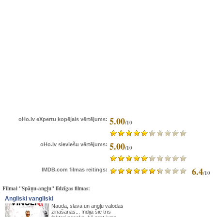
5.00
oHo.lv eXpertu kopējais vērtējums:
/10
5.00
oHo.lv sieviešu vērtējums:
/10
6.4
IMDB.com filmas reitings:
/10
Filmai "Spāņu-angļu" līdzīgas filmas:
Angliski vangliski
Nauda, slava un angļu valodas
zināšanas... Indijā šie trīs