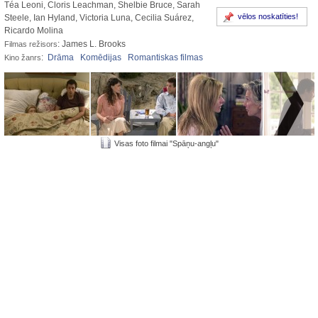
Téa Leoni, Cloris Leachman, Shelbie Bruce, Sarah
vēlos noskatīties!
Steele, Ian Hyland, Victoria Luna, Cecilia Suárez,
Ricardo Molina
: James L. Brooks
Filmas režisors
:
Drāma
Komēdijas
Romantiskas filmas
Kino žanrs
Visas foto filmai "Spāņu-angļu"