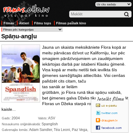
Filmas
Aktieri
Filmu tops
Filmas pašlaik kino
Spāņu-angļu
Jauna un skaista meksikāniete Flora kopā ar
meitu pārvācas dzīvot uz Kaliforniju, kur pēc
smagiem pārdzīvojumiem un zaudējumiem
iekārtojas darbā par istabeni Klasku ģimenē.
Viņa kopā ar meitu netīši tiek ievilkta šīs
ģimenes sarežģītajās attiecībās. Visi cenšas
palīdzēt cits citam, taču
tas sanāk ar lielām
grūtībām, jo Flora runā tikai spāņu valodā,
bet ģimenes galva Džeks tikai angliski. Turklāt
Ieteikt filmu
Floras un Džeka starpā rodas spēcīga
kaisle...
: 2004
: ASV
Gads
Valsts
: Spanglish
Nosaukums oriģinālvalodā
: Adam Sandler, Téa Leoni, Paz Vega,
Galvenajās lomās