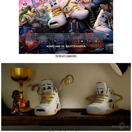
Snīkeri plakāts