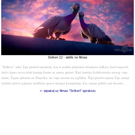
Snīkeri 12 - attēls no filmas
“Snīkeri” seko Taja piedzīvojumiem, kas ir maldu pārņemts dizainera snīkers, kurš nepazīst
dzīvi ārpus savas ērtās kurpju kastes ar samta apdari. Kad šaubīgs kolekcionārs nozog viņa
māsu, Tajam jādodas uz Ņujorku, lai viņu atrastu un izglābtu. Šajā piedzīvojumā Tajs sastop
dažāda dzīves gājuma nodilušu apavu draugu kompāniju, kas viņam palīdz rast drosmi ...
<- atpakaļ uz filmas "Snīkeri" aprakstu