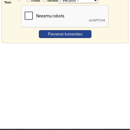
vīrietis
sieviete
Tevi: