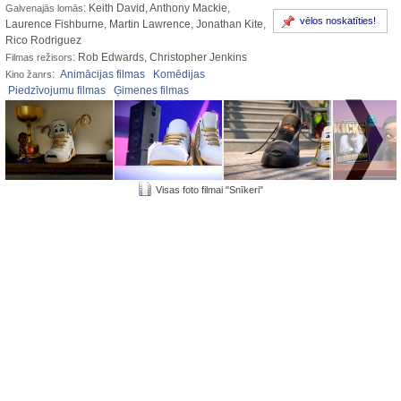
: Keith David, Anthony Mackie,
Galvenajās lomās
vēlos noskatīties!
Laurence Fishburne, Martin Lawrence, Jonathan Kite,
Rico Rodriguez
: Rob Edwards, Christopher Jenkins
Filmas režisors
:
Animācijas filmas
Komēdijas
Kino žanrs
Piedzīvojumu filmas
Ģimenes filmas
Visas foto filmai "Snīkeri"