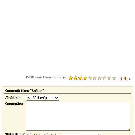
3.9
IMDB.com filmas reitings:
/10
Komentēt filmu "Snīkeri"
Vērtējums:
Komentārs:
Nedaudz par