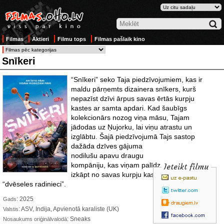
Filmas
Aktieri
Filmu tops
Filmas pašlaik kino
Snīkeri
“Snīkeri” seko Taja piedzīvojumiem, kas ir
maldu pārņemts dizainera snīkers, kurš
nepazīst dzīvi ārpus savas ērtās kurpju
kastes ar samta apdari. Kad šaubīgs
kolekcionārs nozog viņa māsu, Tajam
jādodas uz Ņujorku, lai viņu atrastu un
izglābtu. Šajā piedzīvojumā Tajs
sastop
dažāda dzīves gājuma
nodilušu apavu draugu
kompāniju, kas viņam palīdz rast drosmi
Ieteikt filmu
izkāpt no savas kurpju kastes un atrast savu
“dvēseles radinieci”.
: 2025
Gads
: ASV, Indija, Apvienotā karaliste (UK)
Valstis
: Sneaks
Nosaukums oriģinālvalodā