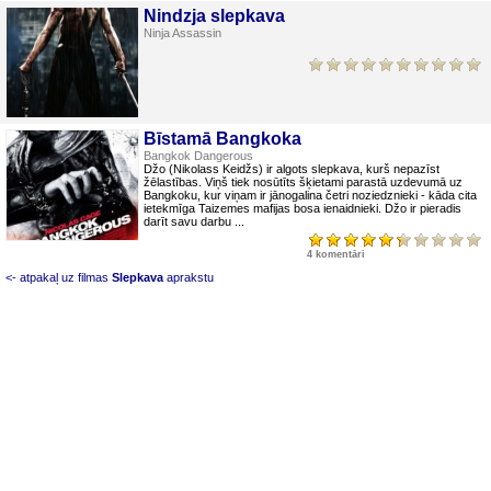
Nindzja slepkava
Ninja Assassin
Bīstamā Bangkoka
Bangkok Dangerous
Džo (Nikolass Keidžs) ir algots slepkava, kurš nepazīst
žēlastības. Viņš tiek nosūtīts šķietami parastā uzdevumā uz
Bangkoku, kur viņam ir jānogalina četri noziedznieki - kāda cita
ietekmīga Taizemes mafijas bosa ienaidnieki. Džo ir pieradis
darīt savu darbu ...
4 komentāri
<- atpakaļ uz filmas
Slepkava
aprakstu