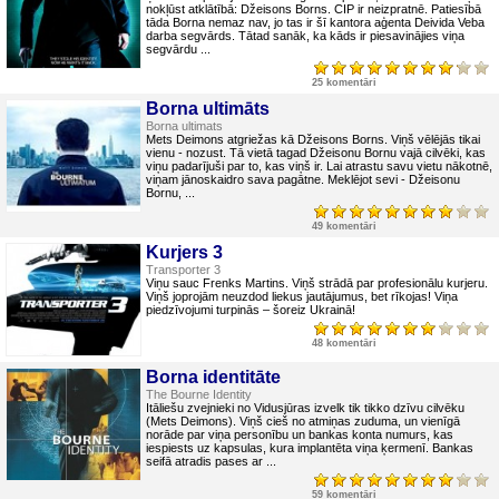
nokļūst atklātībā: Džeisons Borns. CIP ir neizpratnē. Patiesībā
tāda Borna nemaz nav, jo tas ir šī kantora aģenta Deivida Veba
darba segvārds. Tātad sanāk, ka kāds ir piesavinājies viņa
segvārdu ...
25 komentāri
Borna ultimāts
Borna ultimats
Mets Deimons atgriežas kā Džeisons Borns. Viņš vēlējās tikai
vienu - nozust. Tā vietā tagad Džeisonu Bornu vajā cilvēki, kas
viņu padarījuši par to, kas viņš ir. Lai atrastu savu vietu nākotnē,
viņam jānoskaidro sava pagātne. Meklējot sevi - Džeisonu
Bornu, ...
49 komentāri
Kurjers 3
Transporter 3
Viņu sauc Frenks Martins. Viņš strādā par profesionālu kurjeru.
Viņš joprojām neuzdod liekus jautājumus, bet rīkojas! Viņa
piedzīvojumi turpinās – šoreiz Ukrainā!
48 komentāri
Borna identitāte
The Bourne Identity
Itāliešu zvejnieki no Vidusjūras izvelk tik tikko dzīvu cilvēku
(Mets Deimons). Viņš cieš no atmiņas zuduma, un vienīgā
norāde par viņa personību un bankas konta numurs, kas
iespiests uz kapsulas, kura implantēta viņa ķermenī. Bankas
seifā atradis pases ar ...
59 komentāri