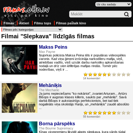
Filmas
Aktieri
Filmu tops
Filmas pašlaik kino
Filmai "Slepkava" līdzīgās filmas
Makss Peins
Max Payne
Ņujorkas policista Maksa Peina tēls ir populāras videospēles
varonis. Kad viņa ģimeni iznīcināja narkodīleru mafija, viņš,
atriebības vadīts, viņš uzsāk darbu narkotiku apkarošanas
nodaļā un drīz vien iefiltrējas mafijas rindās. Tomēr pēc
nodevības, viņš ir ...
14 komentāri
Mehāniķis
The Mechanic
Ja jums nepieciešams “ko nokārtot”, zvaniet Arturam... Artūrs
Bišops ir augstas klases killeris, saukts par „mehāniķi”. Savā
darbā Bišops ir aukstasinīgs perfekcionists, bet tad tiek
nogalināts viņa skolotājs Harijs, un „mehāniķis” zaudē absolūto
...
55 komentāri
Borna pārspēks
The Bourne Supremacy
Ķīnas vicepremjeru likvidē algots slepkava, kura vārds tūdaļ