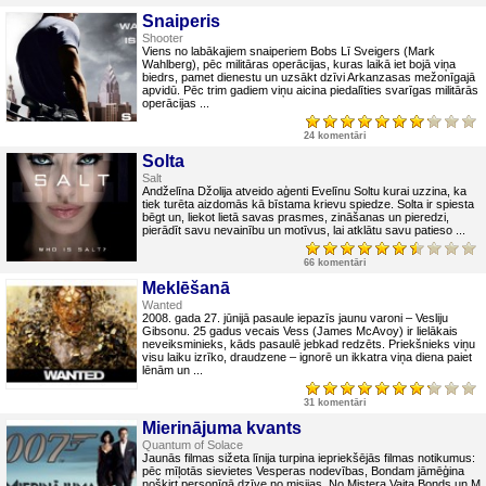
Snaiperis
Shooter
Viens no labākajiem snaiperiem Bobs Lī Sveigers (Mark
Wahlberg), pēc militāras operācijas, kuras laikā iet bojā viņa
biedrs, pamet dienestu un uzsākt dzīvi Arkanzasas mežonīgajā
apvidū. Pēc trim gadiem viņu aicina piedalīties svarīgas militārās
operācijas ...
24 komentāri
Solta
Salt
Andželīna Džolija atveido aģenti Evelīnu Soltu kurai uzzina, ka
tiek turēta aizdomās kā bīstama krievu spiedze. Solta ir spiesta
bēgt un, liekot lietā savas prasmes, zināšanas un pieredzi,
pierādīt savu nevainību un motīvus, lai atklātu savu patieso ...
66 komentāri
Meklēšanā
Wanted
2008. gada 27. jūnijā pasaule iepazīs jaunu varoni – Vesliju
Gibsonu. 25 gadus vecais Vess (James McAvoy) ir lielākais
neveiksminieks, kāds pasaulē jebkad redzēts. Priekšnieks viņu
visu laiku izrīko, draudzene – ignorē un ikkatra viņa diena paiet
lēnām un ...
31 komentāri
Mierinājuma kvants
Quantum of Solace
Jaunās filmas sižeta līnija turpina iepriekšējās filmas notikumus:
pēc mīļotās sievietes Vesperas nodevības, Bondam jāmēģina
nošķirt personīgā dzīve no misijas. No Mistera Vaita Bonds un M