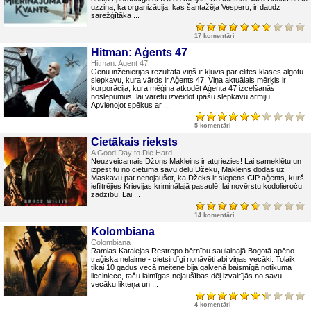
uzzina, ka organizācija, kas šantažēja Vesperu, ir daudz
sarežģītāka ...
17 komentāri
Hitman: Aģents 47
Hitman: Agent 47
Gēnu inženierijas rezultātā viņš ir kļuvis par elites klases algotu
slepkavu, kura vārds ir Aģents 47. Viņa aktuālais mērķis ir
korporācija, kura mēģina atkodēt Aģenta 47 izcelšanās
noslēpumus, lai varētu izveidot īpašu slepkavu armiju.
Apvienojot spēkus ar ...
5 komentāri
Cietākais rieksts
A Good Day to Die Hard
Neuzveicamais Džons Makleins ir atgriezies! Lai sameklētu un
izpestītu no cietuma savu dēlu Džeku, Makleins dodas uz
Maskavu pat nenojaušot, ka Džeks ir slepens CIP aģents, kurš
iefiltrējies Krievijas kriminālajā pasaulē, lai novērstu kodolieroču
zādzību. Lai ...
14 komentāri
Kolombiana
Colombiana
Ramias Katalejas Restrepo bērnību saulainajā Bogotā apēno
traģiska nelaime - cietsirdīgi nonāvēti abi viņas vecāki. Tolaik
tikai 10 gadus vecā meitene bija galvenā baismīgā notikuma
lieciniece, taču laimīgas nejaušības dēļ izvairījās no savu
vecāku likteņa un ...
4 komentāri