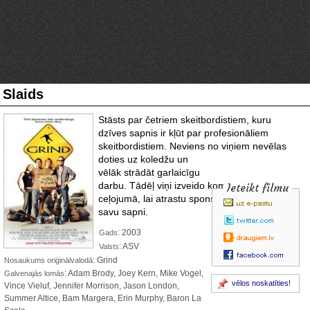
Slaids
Stāsts par četriem skeitbordistiem, kuru
dzīves sapnis ir kļūt par profesionāliem
skeitbordistiem. Neviens no viņiem
nevēlas
doties uz koledžu un
vēlāk strādāt garlaicīgu
darbu. Tādēļ viņi izveido komandu un dodas
Ieteikt filmu
ceļojumā, lai atrastu sponsorus un piepildītu
savu sapni.
: 2003
Gads
: ASV
Valsts
: Grind
Nosaukums oriģinālvalodā
: Adam Brody, Joey Kern, Mike Vogel,
Galvenajās lomās
vēlos noskatīties!
Vince Vieluf, Jennifer Morrison, Jason London,
Summer Altice, Bam Margera, Erin Murphy, Baron La