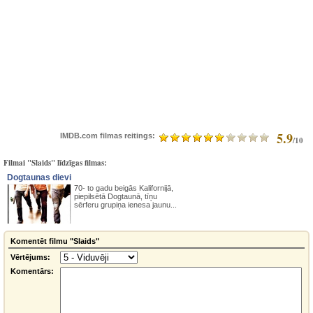
5.9
IMDB.com filmas reitings:
/10
Filmai "Slaids" līdzīgas filmas:
Dogtaunas dievi
70- to gadu beigās Kalifornijā,
piepilsētā Dogtaunā, tīņu
sērferu grupiņa ienesa jaunu...
Komentēt filmu "Slaids"
Vērtējums:
Komentārs: