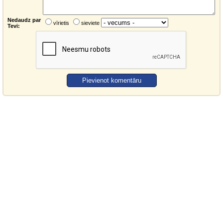
Nedaudz par
vīrietis
sieviete
Tevi: