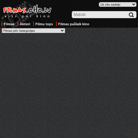
Filmas
Aktieri
Filmu tops
Filmas pašlaik kino