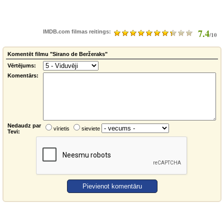
7.4
IMDB.com filmas reitings:
/10
Komentēt filmu "Sirano de Beržeraks"
Vērtējums:
Komentārs:
Nedaudz par
vīrietis
sieviete
Tevi: