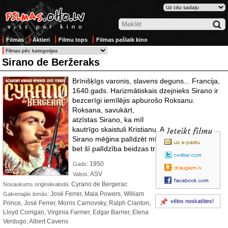
Filmas
Aktieri
Filmu tops
Filmas pašlaik kino
Sirano de Beržeraks
Brīnišķīgs varonis, slavens deguns... Francija,
1640.gads. Harizmātiskais dzejnieks Sirano ir
bezcerīgi iemīlējis apburošo Roksanu.
Roksana,
savukārt,
atzīstas Sirano, ka mīl
kautrīgo skaistuli Kristianu. Augstsirdīgais
Ieteikt filmu
Sirano mēģina palīdzēt mīļotajai Roksanai,
bet šī palīdzība beidzas traģiski.
: 1950
Gads
: ASV
Valsts
: Cyrano de Bergerac
Nosaukums oriģinālvalodā
: José Ferrer, Mala Powers, William
Galvenajās lomās
vēlos noskatīties!
Prince, José Ferrer, Morris Carnovsky, Ralph Clanton,
Lloyd Corrigan, Virginia Farmer, Edgar Barrier, Elena
Verdugo, Albert Cavens