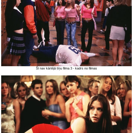
Šī nav kārtējā tīņu filma 3 - kadrs no filmas