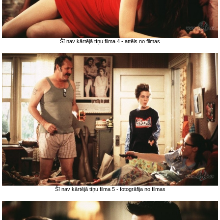
Šī nav kārtējā tīņu filma 4 - attēls no filmas
Šī nav kārtējā tīņu filma 5 - fotogrāfija no filmas