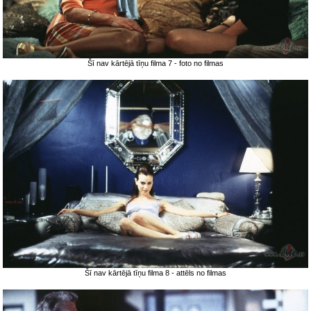
Šī nav kārtējā tīņu filma 7 - foto no filmas
Šī nav kārtējā tīņu filma 8 - attēls no filmas