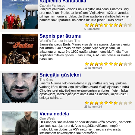
Kapteinis Fantastika
Captain Fantastic
Viņi prot vairākas valodas un ir izglītoti dažādās zinātnēs. Viņi
prot medīt un rīkoties ar ieročiem. Viņi dzīvo mežā un atrodas
pilnīgā harmonijā ar dabu. Un tikai apstākļu sakritība liek viņiem
pamest savu paradīzi un doties uz lielo pilsētu. Kas notiks ...
6 komentāri
Sapnis par ātrumu
World`s Fastest Indian, The
Jaunzēlandietis Barts Manro visu dzīvi sapņojis tikai un vienīgi
par ātrumu. 40 savas dzīves gadus viņš veltījis tam, lai
atjaunotu un uzturētu 1920.gadā ražoto motociklu "Indian" un
septiņdesmitajos gados Jūtas štatā, ASV viņš patiesi uzstādīja
pasaules ...
10 komentāri
Sniegāju gūstekņi
The Grey
Laiems Nīsons tēlo nevaldāma rupju naftas ieguvēju pulciņa
vadoni; kādu dienu viņu lidmašīna avarē tālajā Aļaskas tundrā.
Cīnoties pret nāvējošiem ievainojumiem un briesmīgiem laika
apstākļiem, izdzīvojušajiem dotas dažas dienas, lai pieveiktu
sniega stihiju. ...
23 komentāri
Viena nedēļa
One Week
Uzzinot par saslimšanu ar neārstējamu vēža paveidu, satriekts
jaunietis saceļas pret dzīves sagādāto vilšanos, nopērk
motociklu un dodas uz ASV rietumiem, nevis seko ārsta
ieteikumam nekavējoties sākt ārstēšanu.