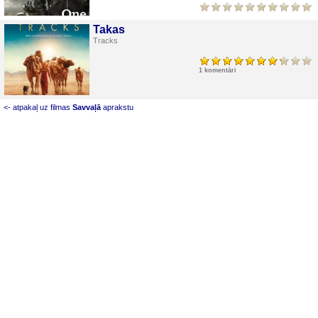
Takas
Tracks
1 komentāri
<- atpakaļ uz filmas
Savvaļā
aprakstu