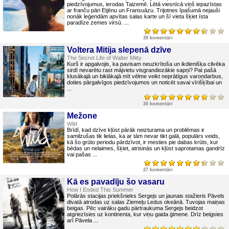
piedzīvojumus, ierodas Taizemē. Lētā viesnīcā viņš iepazīstas
ar franču pāri Etjēnu un Fransuāzu. Trijotnes īpašumā nejauši
nonāk leģendām apvītas salas karte un šī vieta šķiet īsta
paradīze zemes virsū. ...
39 komentāri
Voltera Mitija slepenā dzīve
The Secret Life of Walter Mitty
Kurš ir apgalvojis, ka pavisam neuzkrītoša un ikdienišķa cilvēka
sirdī nevarētu rast mājvietu visgrandiozākie sapņi? Pat pašā
klusākajā un biklākajā mīt vēlme veikt neprātīgus varoņdarbus,
doties pārgalvīgos piedzīvojumos un noticēt savai vīrišķībai un
...
30 komentāri
Mežone
Wild
Brīdī, kad dzīve kļūst pārāk neizturama un problēmas ir
samilzušas tik lielas, ka ar tām nevar tikt galā, populārs veids,
kā šo grūto periodu pārdzīvot, ir mesties pie dabas krūts, kur
bēdas un nelaimes, šķiet, atrisinās un kļūst saprotamas gandrīz
vai pašas ...
27 komentāri
Kā es pavadīju šo vasaru
How I Ended This Summer
Polārās stacijas priekšnieks Sergejs un jaunais stažieris Pāvels
divatā atrodas uz salas Ziemeļu Ledus okeānā. Tuvojas maiņas
beigas. Pēc vairāku gadu pārtraukuma Sergejs beidzot
atgriezīsies uz kontinenta, kur viņu gaida ģimene. Drīz beigsies
arī Pāvela ...