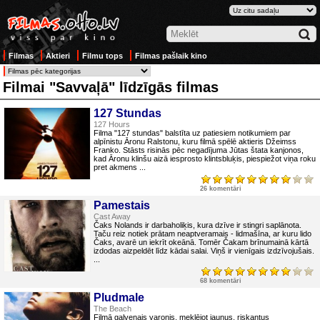
Filmas
Aktieri
Filmu tops
Filmas pašlaik kino
Filmai "Savvaļā" līdzīgās filmas
127 Stundas
127 Hours
Filma "127 stundas" balstīta uz patiesiem notikumiem par
alpīnistu Āronu Ralstonu, kuru filmā spēlē aktieris Džeimss
Franko. Stāsts risinās pēc negadījuma Jūtas štata kanjonos,
kad Āronu klinšu aizā iesprosto klintsbluķis, piespiežot viņa roku
pret akmens ...
26 komentāri
Pamestais
Cast Away
Čaks Nolands ir darbaholiķis, kura dzīve ir stingri saplānota.
Taču reiz notiek prātam neaptveramais - lidmašīna, ar kuru lido
Čaks, avarē un iekrīt okeānā. Tomēr Čakam brīnumainā kārtā
izdodas aizpeldēt līdz kādai salai. Viņš ir vienīgais izdzīvojušais.
...
68 komentāri
Pludmale
The Beach
Filmā galvenais varonis, meklējot jaunus, riskantus