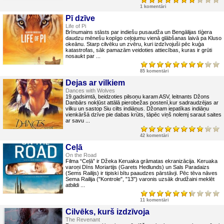
1 komentāri
Pī dzīve
Life of Pi
Brīnumains stāsts par indiešu pusaudža un Bengālijas tīģera
daudzu mēnešu kopīgo ceļojumu vienā glābšanas laivā pa Kluso
okeānu. Starp cilvēku un zvēru, kuri izdzīvojuši pēc kuģa
katastrofas, sāk pamazām veidoties attiecības, kuras ir grūti
nosaukt par ...
85 komentāri
Dejas ar vilkiem
Dances with Wolves
19.gadsimtā, beidzoties pilsoņu karam ASV, leitnants Džons
Danbārs nokļūst attālā pierobežas postenī,kur sadraudzējas ar
vilku un sastop Siu cilts indiāņus. Džonam iepatīkas indiāņu
vienkāršā dzīve pie dabas krūts, tāpēc viņš nolemj saraut saites
ar savu ...
42 komentāri
Ceļā
On the Road
Filma “Ceļā” ir Džeka Keruaka grāmatas ekranizācija. Keruaka
varoņi Dīns Moriartijs (Garets Hedlunds) un Sals Paradaizs
(Sems Railijs) ir tipiski bītu paaudzes pārstāvji. Pēc tēva nāves
Sema Railija ("Kontrole", "13") varonis uzsāk drudžaini meklēt
atbildi ...
11 komentāri
Cilvēks, kurš izdzīvoja
The Revenant