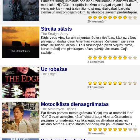
Pamests smagi ievainots pēc lāča uzbrukuma un nolemts nāvei,
mednieks Hjū Glāss ir spējis izdzīvot un tagad viņam ir tikai
viens mērķis - mest izaicinājumu pirmatnējai dabai, bargajai
ziemai un mežonīgajām ciltīm, lai atriebtos saviem pārdarītājiem.
29 komentāri
Streita stāsts
The Straight Story
Kāds vecs vīrs, kuram atņemtas šofera tiesības, kāpj uz zāles
pļāvēja un dodas cauri Amerikas vidienes Rietumiem pie sava
brāļa, lai salabtu ar viņu. Tā ir fascinējoša piedzīvojumu filma,
kuras stāstījums pieskaņots zāles pļāvēja ātrumam. Ceļā
satiktie ...
2 komentāri
Uz robežas
The Edge
3 komentāri
Motociklista dienasgrāmatas
The Motorcycle Diaries
Par filmas pamatu ņemta grāmata "Ceļojums ar motociklu" ar
"Če" Gevari atmiņām, kā arī viņa drauga Alberta Granadosa
piezīmes un materiāli, kas tika iegūti no diktatora atraitnes
Aleidas Marčas. Filma stāsta par ceļojumu pa Latīņamerikas ...
10 komentāri