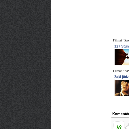
Filmai "Sav
127 Stu
Filmas "Sav
Zaļā jūd
Komentār
10