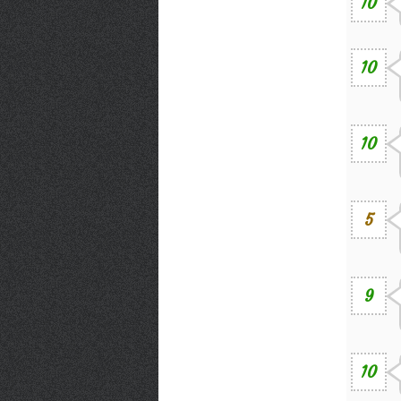
10
10
10
5
9
10