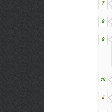
7
9
9
10
5