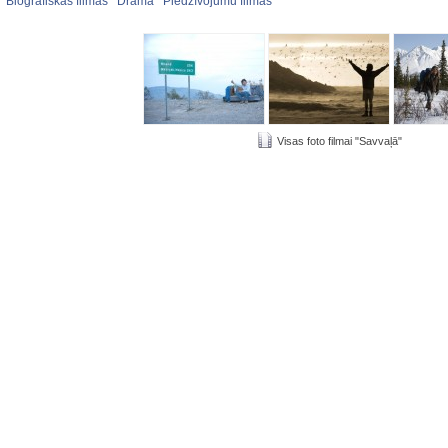
:
Biogrāfiskas filmas
Drāma
Piedzīvojumu filmas
Visas foto filmai "Savvaļā"