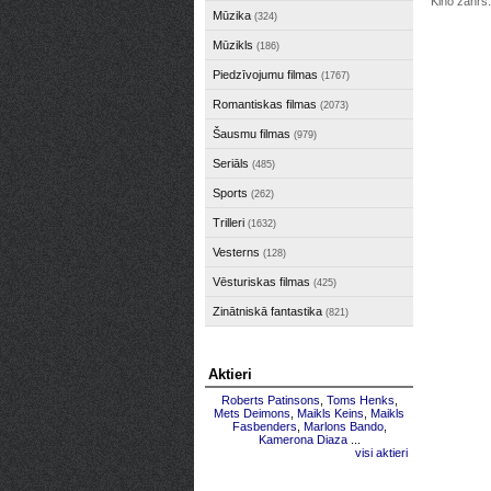
Kino žanrs
Mūzika
(324)
Mūzikls
(186)
Piedzīvojumu filmas
(1767)
Romantiskas filmas
(2073)
Šausmu filmas
(979)
Seriāls
(485)
Sports
(262)
Trilleri
(1632)
Vesterns
(128)
Vēsturiskas filmas
(425)
Zinātniskā fantastika
(821)
Aktieri
Roberts Patinsons
,
Toms Henks
,
Mets Deimons
,
Maikls Keins
,
Maikls
Fasbenders
,
Marlons Bando
,
Kamerona Diaza
...
visi aktieri