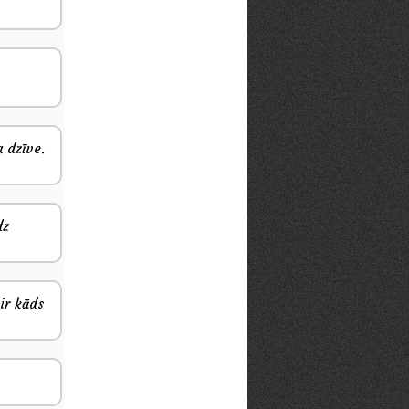
a dzīve.
dz
 ir kāds