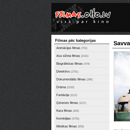
Filmas pēc kategorijas
Savva
Animācijas filmas
(752)
Asa sižeta filmas
(2191)
Biogrāfiskas filmas
(479)
Detektīvs
(2761)
Dokumentālās filmas
(286)
Drāma
(5100)
Fantāzija
(1122)
Ģimenes filmas
(1127)
Kara filmas
(404)
Komēdijas
(3750)
Mistikas filmas
(959)