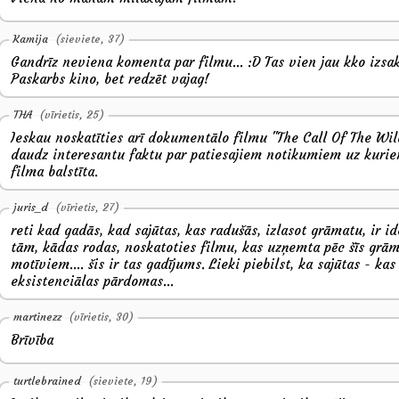
Kamija
(sieviete, 37)
Gandrīz neviena komenta par filmu... :D Tas vien jau kko izsak
Paskarbs kino, bet redzēt vajag!
THA
(vīrietis, 25)
Ieskau noskatīties arī dokumentālo filmu "The Call Of The Wil
daudz interesantu faktu par patiesajiem notikumiem uz kurie
filma balstīta.
juris_d
(vīrietis, 27)
reti kad gadās, kad sajūtas, kas radušās, izlasot grāmatu, ir i
tām, kādas rodas, noskatoties filmu, kas uzņemta pēc šīs grā
motīviem.... šis ir tas gadījums. Lieki piebilst, ka sajūtas - kas
eksistenciālas pārdomas...
martinezz
(vīrietis, 30)
Brīvība
turtlebrained
(sieviete, 19)