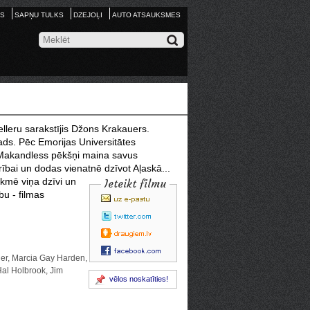
S
SAPŅU TULKS
DZEJOĻI
AUTO ATSAUKSMES
elleru sarakstījis Džons Krakauers.
ads. Pēc Emorijas Universitātes
s Makandless pēkšņi maina savus
ībai un dodas vienatnē dzīvot Aļaskā...
ekmē viņa dzīvi un
Ieteikt filmu
bu - filmas
ner, Marcia Gay Harden,
Hal Holbrook, Jim
vēlos noskatīties!