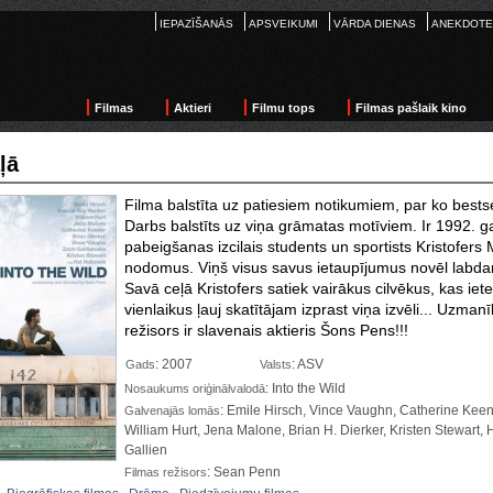
IEPAZĪŠANĀS
APSVEIKUMI
VĀRDA DIENAS
ANEKDOTE
Filmas
Aktieri
Filmu tops
Filmas pašlaik kino
ļā
Filma balstīta uz patiesiem notikumiem, par ko bests
Darbs balstīts uz viņa grāmatas motīviem. Ir 1992. g
pabeigšanas izcilais students un sportists Kristofer
nodomus. Viņš visus savus ietaupījumus novēl labdar
Savā ceļā Kristofers satiek
vairākus cilvēkus, kas iet
vienlaikus ļauj skatītājam izprast viņa izvēli... Uzmanī
režisors ir slavenais aktieris Šons Pens!!!
: 2007
: ASV
Gads
Valsts
: Into the Wild
Nosaukums oriģinālvalodā
: Emile Hirsch, Vince Vaughn, Catherine Kee
Galvenajās lomās
William Hurt, Jena Malone, Brian H. Dierker, Kristen Stewart, 
Gallien
: Sean Penn
Filmas režisors