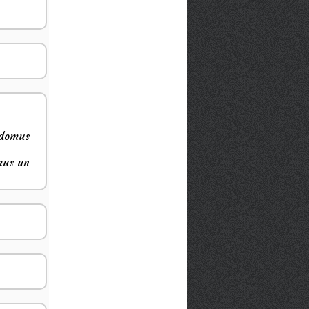
padomus
mus un
.