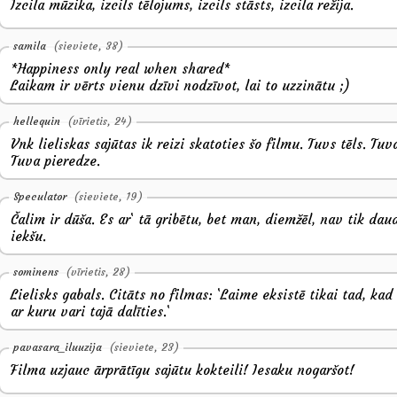
Izcila mūzika, izcils tēlojums, izcils stāsts, izcila režija.
samila
(sieviete, 38)
*Happiness only real when shared*
Laikam ir vērts vienu dzīvi nodzīvot, lai to uzzinātu ;)
hellequin
(vīrietis, 24)
Vnk lieliskas sajūtas ik reizi skatoties šo filmu. Tuvs tēls. Tuv
Tuva pieredze.
Speculator
(sieviete, 19)
Čalim ir dūša. Es ar` tā gribētu, bet man, diemžēl, nav tik dau
iekšu.
sominens
(vīrietis, 28)
Lielisks gabals. Citāts no filmas: `Laime eksistē tikai tad, kad
ar kuru vari tajā dalīties.`
pavasara_iluuzija
(sieviete, 23)
Filma uzjauc ārprātīgu sajūtu kokteili! Iesaku nogaršot!