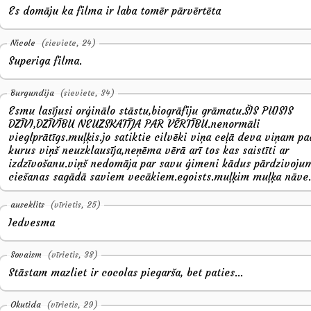
Es domāju ka filma ir laba tomēr pārvērtēta
Nicole
(sieviete, 24)
Superiga filma.
Burgundija
(sieviete, 34)
Esmu lasījusi orģinālo stāstu,biogrāfiju grāmatu.ŠIS PUISIS
DZĪVI,DZĪVĪBU NEUZSKATĪJA PAR VĒRTĪBU.nenormāli
vieglprātīgs.muļķis.jo satiktie cilvēki viņa ceļā deva viņam 
kurus viņš neuzklausīja,neņēma vērā arī tos kas saistīti ar
izdzīvošanu.viņš nedomāja par savu ģimeni kādus pārdzivoju
ciešanas sagādā saviem vecākiem.egoists.muļķim muļķa nāve
auseklits
(vīrietis, 25)
Iedvesma
Sovaism
(vīrietis, 38)
Stāstam mazliet ir cocolas piegarša, bet paties...
Okutida
(vīrietis, 29)