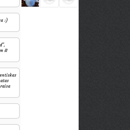
a :)
d",
m šī
dentiskas
matas
 raisa