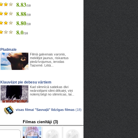
8.83
/10
8.88
/10
8.80
/10
8.0
/10
Pludmale
Filmā galvenais varonis,
meklējot jaunus, riskantus
piedzīvojumus, ierodas
Taizemē. Lētā...
Klauvējot pie debesu vārtiem
Kad slimnīcā satiekas divi
neārstējami slimi dēkaiņi, viņi
nolemj bēgt no slimnīcas, lai...
visas filmai "Savvaļā" līdzīgas filmas
(18)
Filmas cienītāji (3)