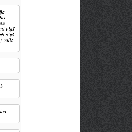
ija
ies
ātā
smi viņš
ši viņš
) čalis
nk
 bet