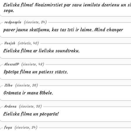
Lieliska filma! Neaizmirstiet par savu iemiloto dzerienu un si
segu.
redpeople
(sieviete, 24)
paver jaunu skatījumu, kas tas īsti ir laime. Mind changer
Veejsh
(vīrietis, 40)
Lieliska filma ar lielisku soundtreku.
AlexsaGP
(sieviete, 48)
Spēcīga filma un patiess stāsts.
Zilbe
(sieviete, 26)
Grāmata ir mana Bībele.
Ardena
(sieviete, 38)
Lieliska filma un pēcgarša!
feya
(sieviete, 24)