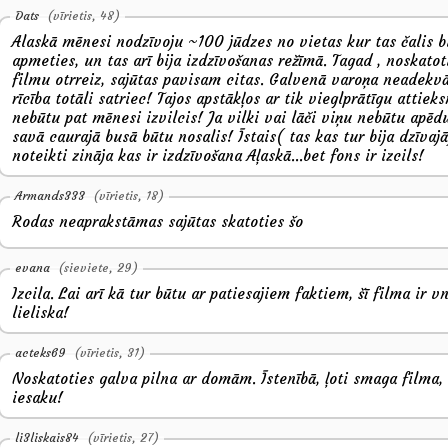
Dats
(vīrietis, 48)
Alaskā mēnesi nodzīvoju ~100 jūdzes no vietas kur tas čalis b
apmeties, un tas arī bija izdzīvošanas režīmā. Tagad , noskatot
filmu otrreiz, sajūtas pavisam citas. Galvenā varoņa neadekv
rīcība totāli satriec! Tajos apstākļos ar tik vieglprātīgu attiek
nebūtu pat mēnesi izvilcis! Ja vilki vai lāči viņu nebūtu apēdu
savā caurajā busā būtu nosalis! Īstais( tas kas tur bija dzīvajā
noteikti zināja kas ir izdzīvošana Aļaskā...bet fons ir izcils!
Armands333
(vīrietis, 18)
Rodas neaprakstāmas sajūtas skatoties šo
evana
(sieviete, 29)
Izcila. Lai arī kā tur būtu ar patiesajiem faktiem, šī filma ir v
lieliska!
acteks69
(vīrietis, 31)
Noskatoties galva pilna ar domām. Īstenībā, ļoti smaga filma,
iesaku!
li3liskais84
(vīrietis, 27)