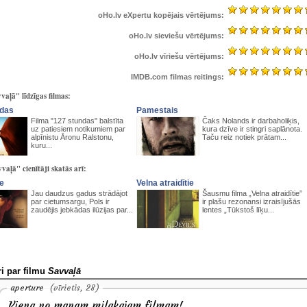
oHo.lv eXpertu kopējais vērtējums:
oHo.lv sieviešu vērtējums:
oHo.lv vīriešu vērtējums:
IMDB.com filmas reitings:
vaļā" līdzīgas filmas:
ndas
Pamestais
Filma "127 stundas" balstīta
Čaks Nolands ir darbaholiķis,
uz patiesiem notikumiem par
kura dzīve ir stingri saplānota.
alpīnistu Āronu Ralstonu,
Taču reiz notiek prātam...
kuru...
vaļā" cienītāji skatās arī:
ze
Velna atraidītie
Jau daudzus gadus strādājot
Šausmu filma „Velna atraidītie”
par cietumsargu, Pols ir
ir plašu rezonansi izraisījušās
zaudējis jebkādas ilūzijas par...
lentes „Tūkstoš līķu...
i par filmu
Savvaļā
aperture
(vīrietis, 28)
Viena no manam milakajam filmam!