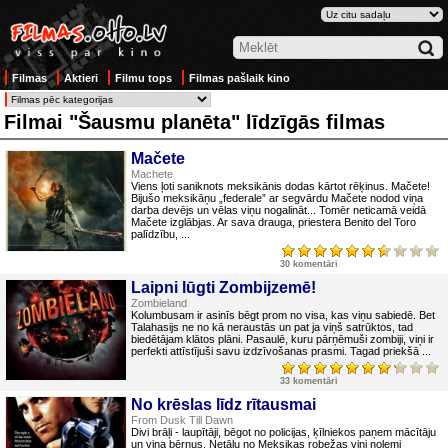
Filmas
Aktieri
Filmu tops
Filmas pašlaik kino
Filmai "Šausmu planēta" līdzīgās filmas
Mačete
Machete
Viens ļoti saniknots meksikānis dodas kārtot rēķinus. Mačete!
Bijušo meksikāņu „federale” ar segvārdu Mačete nodod viņa
darba devējs un vēlas viņu nogalināt... Tomēr neticamā veidā
Mačete izglābjas. Ar sava drauga, priestera Benito del Toro
palīdzību, ...
30 komentāri
Laipni lūgti Zombijzemē!
Zombieland
Kolumbusam ir asinīs bēgt prom no visa, kas viņu sabiedē. Bet
Talahasijs ne no kā neraustās un pat ja viņš satrūktos, tad
biedētājam klātos plāni. Pasaulē, kuru pārņēmuši zombiji, viņi ir
perfekti attīstījuši savu izdzīvošanas prasmi. Tagad priekšā ...
33 komentāri
No krēslas līdz rītausmai
From Dusk Till Dawn
Divi brāļi - laupītāji, bēgot no policijas, ķīlniekos paņem mācītāju
un viņa bērnus. Netālu no Meksikas robežas viņi nolemj