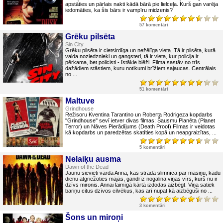
apstāties un pārlais nakti kādā bārā pie lielceļa. Kurš gan varēja
iedomāties, ka šis bārs ir vampīru midzenis?
57 komentāri
Grēku pilsēta
Sin City
Grēku pilsēta ir cietsirdīga un nežēlīga vieta. Tā ir pilsēta, kurā
valda noziedznieki un gangsteri, tā ir vieta, kur policija ir
pērkama, bet policisti - īstākie blēži. Filma sastāv no trīs
dažādiem stāstiem, kuru notikumi brīžiem sajaucas. Centrālais
no ...
51 komentāri
Maltuve
Grindhouse
Režisoru Kventina Tarantino un Roberta Rodrigeza kopdarbs
''Grindhouse'' sevī ietver divas filmas: Šausmu Planēta (Planet
Terror) un Nāves Pierādījums (Death Proof).Filmas ir veidotas
kā kopdarbs un paredzētas skatīties kopā un neapgraizītas, ...
5 komentāri
Nelaiķu ausma
Dawn of the Dead
Jaunu sievieti vārdā Anna, kas strādā slimnīcā par māsiņu, kādu
dienu atgriežoties mājās, gandrīz nogalina viņas vīrs, kurš nu ir
dzīvs mironis. Annai laimīgā kārtā izdodas aizbēgt. Viņa satiek
bariņu citus dzīvos cilvēkus, kas arī nupat kā aizbēguši no ...
3 komentāri
Šons un miroņi