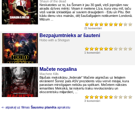
Shaun of the dead
Neskatoties uz to, ka Šonam ir jau 30 gadi, viņš joprojām nav
atradis dzīves mērķi. Viņam ir meitene Līza, kura viņu mīl, taču
viņš vairāk izklaidējas ar saviem drauģeļiem - Edu un Pītu. Bet
kādu dienu viss mainās, dēļ šaušalīgajiem notikumiem Londonā.
Milzum ...
21 komentāri
Bezpajumtnieks ar šauteni
Hobo with a Shotgun
1 komentāri
Mačete nogalina
Machete Kills
Bijušais meksikāņu „federale” Mačete atgriežas uz lielajiem
ekrāniem! Šoreiz pats ASV prezidents viņu vervē misijai, kura
parastam mirstīgajam nebūtu pa spēkam. Mečetem nāksies
iemanīties Meksikā, lai noķertu traku revolucionāru un
ekscentrisku miljardieri, ...
3 komentāri
<- atpakaļ uz filmas
Šausmu planēta
aprakstu