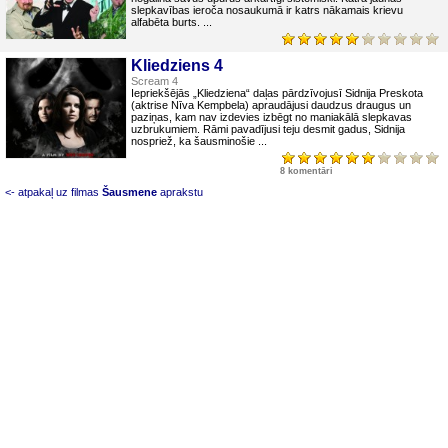
slepkavības ieroča nosaukumā ir katrs nākamais krievu
alfabēta burts. ...
Kliedziens 4
Scream 4
Iepriekšējās „Kliedziena“ daļas pārdzīvojusī Sidnija Preskota
(aktrise Nīva Kempbela) apraudājusi daudzus draugus un
paziņas, kam nav izdevies izbēgt no maniakālā slepkavas
uzbrukumiem. Rāmi pavadījusi teju desmit gadus, Sidnija
nospriež, ka šausminošie ...
8 komentāri
<- atpakaļ uz filmas
Šausmene
aprakstu