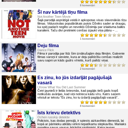
8 komentāri
Šī nav kārtējā tīņu filma
Not Another Teen Movie
Šajā parodijā asprātīgā veidā ir apkopotas visas slavenākās tīņu
filmas. Vidusskolas populārākais puisis Džeiks sader ar draugu,
ka spēj padarīt neglīto un neveiklo Džeimiju par izlaiduma balles
karalieni. Taču divi pretinieki cenšas izjaukt viņa plānu – ...
1 komentāri
Deju filma
Dance Flick
Filma ir parodija par līdz šim iznākušajām deju filmām. Galvenie
filmas varoņi ir sieviete, kura ar deju palīdzību cenšas realizēt
savu sapni un kāds gudrs vīrietis, kurš palīdz viņai.
2 komentāri
Es zinu, ko jūs izdarījāt pagājušajā
vasarā
I Know What You Did Last Summer
Četri jaunieši ir lielās briesmās, kad pagājis tieši gads kopš
notikušās avārijas, kad viņi notrieca kādu vīru. Katrs saņem
vēstuli ar tekstu "Es zinu, ko tu izdarīji pagājušajā vasarā"..
8 komentāri
Īsts krievu detektīvs
Ochen russkiy detektiv
Policists, kas dodas pensijā, ir spiests aizkavēties dienestā, lai
kopā ar pārinieku atklātu virkni nepatīkamu slepkavību. Maniaks
nogalina savus upurus ārkārtīgi sistēmiski. Katra jaunas