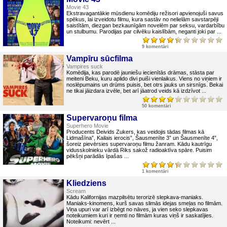
Movie 43
Ekstravagantākie mūsdienu komēdiju režisori apvienojuši savus
spēkus, lai izveidotu filmu, kura sastāv no nelielām savstarpēji
saistītām, diezgan bezkaunīgām novelēm par seksu, vardarbību
un stulbumu. Parodijas par cilvēku kaislībām, neganti joki par ...
9 komentāri
Vampīru sūcfilma
Vampires suck
Komēdija, kas parodē jauniešu iecienītās drāmas, stāsta par
meiteni Beku, kuru aplido divi puiši vienlaikus. Viens no viņiem ir
noslēpumains un drūms puisis, bet otrs jauks un sirsnīgs. Bekai
ne tikai jāizdara izvēle, bet arī jāatrod veids kā izdzīvot ...
50 komentāri
Supervaroņu filma
Superhero Movie
Producents Deivids Zukers, kas veidojis tādas filmas kā
Lidmašīna”, Kailais ierocis”, Šausmenīte 3” un Šausmenīte 4”,
šoreiz pievērsies supervaroņu filmu žanram. Kādu kautrīgu
vidusskolnieku vārdā Riks sakož radioaktīva spāre. Puisim
pēkšņi parādās īpašas ...
1 komentāri
Kliedziens
Scream
Kādu Kalifornijas mazpilsētu terorizē slepkava-maniaks.
Maniaks-kinomens, kurš savas slimās idejas smeļas no filmām.
Viņa upuri var arī izbēgt no nāves, ja vien seko slepkavas
noteikumiem kuri ir ņemti no filmām kuras viņš ir saskatījies.
Noteikumi: nevērt ...