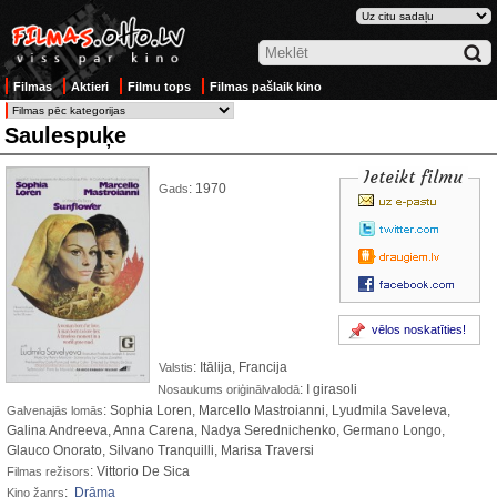
Filmas
Aktieri
Filmu tops
Filmas pašlaik kino
Saulespuķe
Ieteikt filmu
: 1970
Gads
vēlos noskatīties!
: Itālija, Francija
Valstis
: I girasoli
Nosaukums oriģinālvalodā
: Sophia Loren, Marcello Mastroianni, Lyudmila Saveleva,
Galvenajās lomās
Galina Andreeva, Anna Carena, Nadya Serednichenko, Germano Longo,
Glauco Onorato, Silvano Tranquilli, Marisa Traversi
: Vittorio De Sica
Filmas režisors
:
Drāma
Kino žanrs