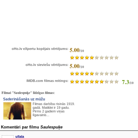
5.00
oHo.lv eXpertu kopējais vērtējums:
/10
5.00
oHo.lv sieviešu vērtējums:
/10
7.3
IMDB.com filmas reitings:
/10
Filmai "Saulespuķe" līdzīgas filmas:
Saderināšanās uz mūžu
Filmas darbība risinās 1919.
gadā. Matildei ir 19 gadu.
Pirms 2 gadiem viņas
līgavainis...
Komentāri par filmu
Saulespuķe
ullala