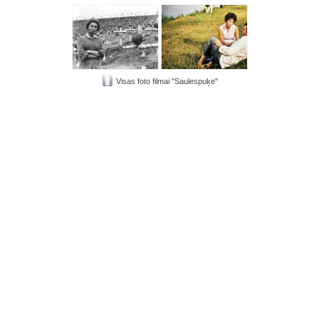
Visas foto filmai "Saulespuķe"