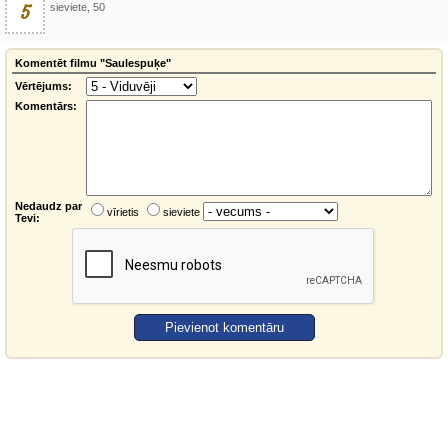
5
sieviete, 50
Komentēt filmu "Saulespuķe"
Vērtējums:
Komentārs:
Nedaudz par
vīrietis
sieviete
Tevi: