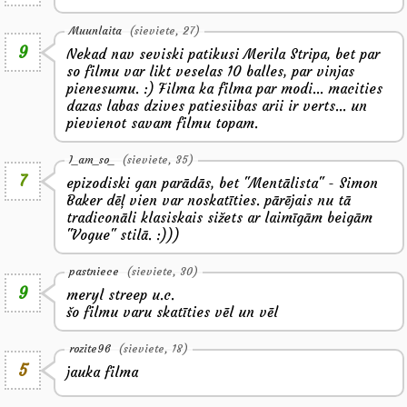
Muunlaita
(sieviete, 27)
9
Nekad nav seviski patikusi Merila Stripa, bet par
so filmu var likt veselas 10 balles, par vinjas
pienesumu. :) Filma ka filma par modi... macities
dazas labas dzives patiesiibas arii ir verts... un
pievienot savam filmu topam.
I_am_so_
(sieviete, 35)
7
epizodiski gan parādās, bet "Mentālista" - Simon
Baker dēļ vien var noskatīties. pārējais nu tā
tradiconāli klasiskais sižets ar laimīgām beigām
"Vogue" stilā. :)))
pastniece
(sieviete, 30)
9
meryl streep u.c.
šo filmu varu skatīties vēl un vēl
rozite96
(sieviete, 18)
5
jauka filma