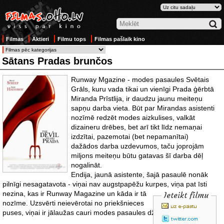
Filmas
Aktieri
Filmu tops
Filmas pašlaik kino
Sātans Pradas brunčos
Runway Mgazine - modes pasaules Svētais
Grāls, kuru vada tikai un vienīgi Prada ģērbtā
Miranda Prīstlija, ir daudzu jaunu meiteņu
sapņu darba vieta. Būt par Mirandas asistenti
nozīmē redzēt modes aizkulises, valkāt
dizaineru drēbes, bet arī tikt līdz nemaņai
izdzītai, pazemotai (bet nepamanītai)
dažādos darba uzdevumos, taču joprojām
miljons meiteņu būtu gatavas šī darba dēļ
nogalināt.
Endija, jaunā asistente, šajā pasaulē nonāk
pilnīgi nesagatavota - viņai nav augstpapēžu kurpes, viņa
pat īsti
nezina, kas ir Runway Magazine un kāda ir tā
Ieteikt filmu
nozīme. Uzsvērti neievērotai no priekšnieces
puses, viņai ir jālaužas cauri modes pasaules džungļiem.