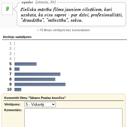
egodes
(vīrietis, 54)
9
Lieliska mācību filma jauniem cilvēkiem, kuri
uzskata, ka visu saprot - par dzīvi, profesionalitāti,
"draudzību", "mīlestību", seksu.
+ 70 filmas vērtējumi bez komentāriem
Atzīmju sadalījums
1
2
3
4
5
6
7
8
9
10
Komentēt filmu "Sātans Pradas brunčos"
Vērtējums:
Komentārs: