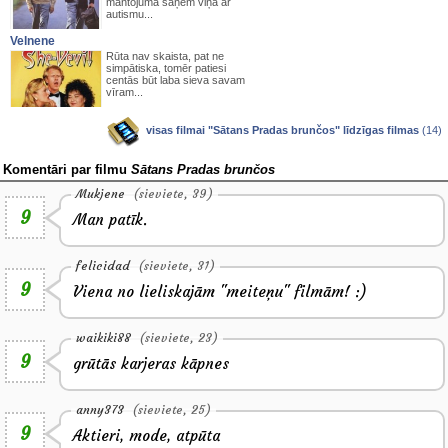
mantojuma saņem viņa ar
autismu...
Velnene
Rūta nav skaista, pat ne
simpātiska, tomēr patiesi
centās būt laba sieva savam
vīram...
visas filmai "Sātans Pradas brunčos" līdzīgas filmas
(14)
Komentāri par filmu
Sātans Pradas brunčos
Mukjene
(sieviete, 39)
9
Man patīk.
felicidad
(sieviete, 31)
9
Viena no lieliskajām "meiteņu" filmām! :)
waikiki88
(sieviete, 23)
9
grūtās karjeras kāpnes
anny373
(sieviete, 25)
9
Aktieri, mode, atpūta