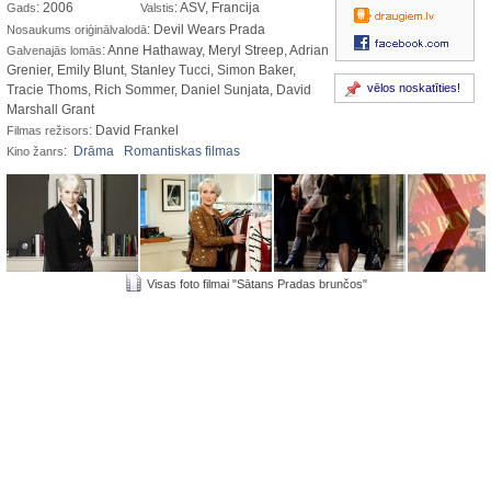
: 2006
: ASV, Francija
Gads
Valstis
: Devil Wears Prada
Nosaukums oriģinālvalodā
: Anne Hathaway, Meryl Streep, Adrian
Galvenajās lomās
Grenier, Emily Blunt, Stanley Tucci, Simon Baker,
vēlos noskatīties!
Tracie Thoms, Rich Sommer, Daniel Sunjata, David
Marshall Grant
: David Frankel
Filmas režisors
:
Drāma
Romantiskas filmas
Kino žanrs
Visas foto filmai "Sātans Pradas brunčos"