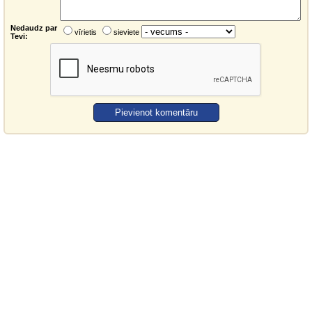
Nedaudz par
vīrietis
sieviete
Tevi: