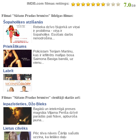
7.0
IMDB.com filmas reitings:
/10
Filmai "Sātans Pradas brunčos" līdzīgas filmas:
Šopaholiķes atzīšanās
Rebeka dzīvo Ņujorkā un viņai
ir problēma - viņa ir
šopaholiķe. Esošais darbs
nenodrošina...
Priekšlikums
Policistam Terijam Martinu,
kas ir iefiltrēts mafijas bosa
Saimona Basiga bandā, uz
vienu...
Labrīt
Filmas "Sātans Pradas brunčos" cienītāji skatās arī:
Iepazīstieties, Džo Bleks
Bagātā un ietekmīgā preses
magnāta Viljama Periša dzīvē
parādās pati Nāve, apburoša
jauna...
Lietus cilvēks
Pēc tēva nāves Čārlijs sašutis
uzzina, ka lielāko daļu