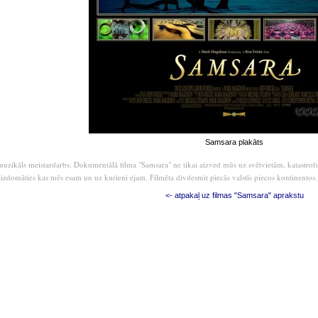
Samsara plakāts
muzikāls meistardarbs. Dokumentālā filma "Samsara" ne tikai aizved mūs uz svētvietām, katast
 aizdomāties kas mēs esam un uz kurieni ejam. Filmēta divdesmit piecās valstīs piecos kontinentos.
<- atpakaļ uz filmas "Samsara" aprakstu