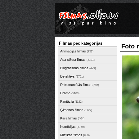
Filmas pēc kategorijas
Foto 
Animācijas filmas
(752)
Asa sižeta filmas
(2191)
Biogrāfiskas filmas
(479)
Detektīvs
(2761)
Dokumentālās filmas
(286)
Drāma
(5100)
Fantāzija
(1122)
Ģimenes filmas
(1127)
Kara filmas
(404)
Komēdijas
(3750)
Mistikas filmas
(959)