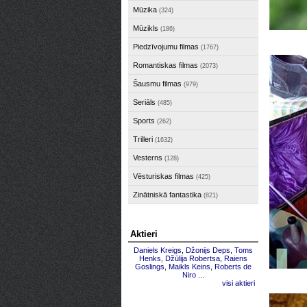
Mūzika
(324)
Mūzikls
(186)
Piedzīvojumu filmas
(1767)
Romantiskas filmas
(2073)
Šausmu filmas
(979)
Seriāls
(485)
Sports
(262)
Trilleri
(1632)
Vesterns
(128)
Vēsturiskas filmas
(425)
Zinātniskā fantastika
(821)
Aktieri
Daniels Kreigs
,
Džonijs Deps
,
Toms
Henks
,
Džūlija Robertsa
,
Raiens
Goslings
,
Maikls Keins
,
Roberts de
Niro
...
visi aktieri