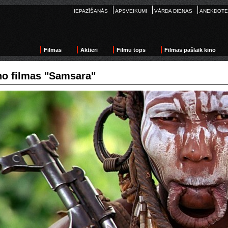
IEPAZĪŠANĀS
APSVEIKUMI
VĀRDA DIENAS
ANEKDOTE
Filmas
Aktieri
Filmu tops
Filmas pašlaik kino
no filmas "Samsara"