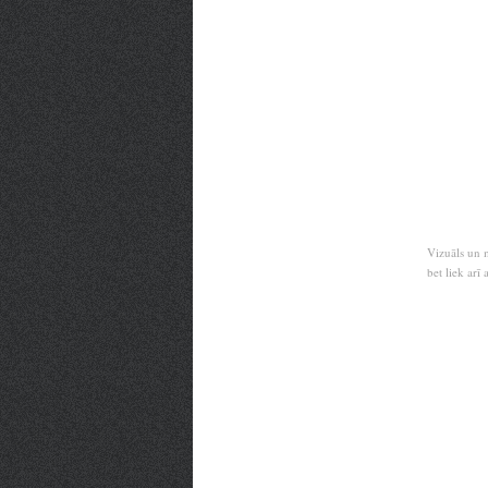
Vizuāls un 
bet liek arī