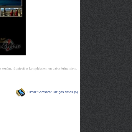
rofu zonām, rūpniecības kompleksiem un dabas brīnumiem,
Filmai "Samsara" līdzīgas filmas (5)