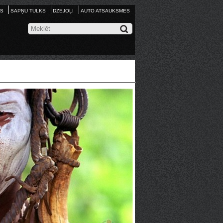
S
SAPŅU TULKS
DZEJOĻI
AUTO ATSAUKSMES