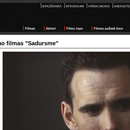
IEPAZĪŠANĀS
APSVEIKUMI
VĀRDA DIENAS
ANEKDOTE
Filmas
Aktieri
Filmu tops
Filmas pašlaik kino
no filmas "Sadursme"