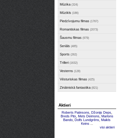
Mūzika
(324)
Mūzikls
(186)
Piedzīvojumu filmas
(1767)
Romantiskas filmas
(2073)
Šausmu filmas
(979)
Seriāls
(485)
Sports
(262)
Trilleri
(1632)
Vesterns
(128)
Vēsturiskas filmas
(425)
Zinātniskā fantastika
(821)
Aktieri
Roberts Patinsons
,
Džonijs Deps
,
Breds Pits
,
Mets Deimons
,
Marlons
Bando
,
Dolfs Lundgrēns
,
Maikls
Keins
...
visi aktieri