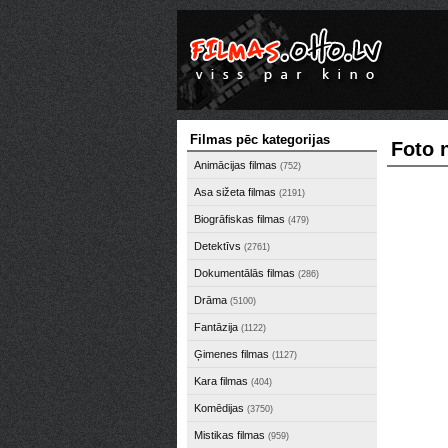
Filmas pēc kategorijas
Foto 
Animācijas filmas
(752)
Asa sižeta filmas
(2191)
Biogrāfiskas filmas
(479)
Detektīvs
(2761)
Dokumentālās filmas
(286)
Drāma
(5100)
Fantāzija
(1122)
Ģimenes filmas
(1127)
Kara filmas
(404)
Komēdijas
(3750)
Mistikas filmas
(959)