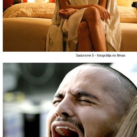
Sadursme 5 - fotogrāfija no filmas