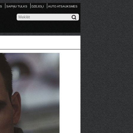
S
SAPŅU TULKS
DZEJOĻI
AUTO ATSAUKSMES