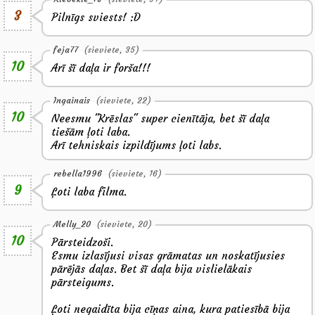
3
Pilnīgs sviests! :D
feja77
(sieviete, 35)
10
Arī šī daļa ir forša!!!
Ingainais
(sieviete, 22)
10
Neesmu "Krēslas" super cienītāja, bet šī daļa
tiešām ļoti laba.
Arī tehniskais izpildījums ļoti labs.
rebella1996
(sieviete, 16)
9
Ļoti laba filma.
Melly_20
(sieviete, 20)
10
Pārsteidzoši.
Esmu izlasījusi visas grāmatas un noskatījusies
pārējās daļas. Bet šī daļa bija vislielākais
pārsteigums.
Ļoti negaidīta bija cīņas aina, kura patiesībā bija