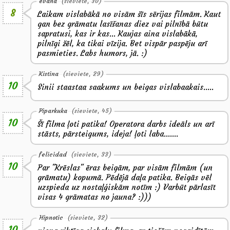
evana
(sieviete, 30)
8
Laikam vislabākā no visām šīs sērijas filmām. Kaut
gan bez grāmatu lasīšanas diez vai pilnībā būtu
sapratusi, kas ir kas... Kaujas aina vislabākā,
pilnīgi žēl, ka tikai vīzija. Bet vispār paspēju arī
pasmieties. Labs humors, jā. :)
Kistina
(sieviete, 29)
10
Sinii staastaa saakums un beigas vislabaakais.....
Piparkuka
(sieviete, 45)
10
Šī filma ļoti patika! Operatora darbs ideāls un arī
stāsts, pārsteigums, ideja! ļoti laba.......
felicidad
(sieviete, 33)
10
Par "Krēslas" ēras beigām, par visām filmām (un
grāmatu) kopumā. Pēdējā daļa patika. Beigās vēl
uzspieda uz nostaļģiskām notīm :) Varbūt pārlasīt
visas 4 grāmatas no jauna? :)))
Hipnotic
(sieviete, 32)
10