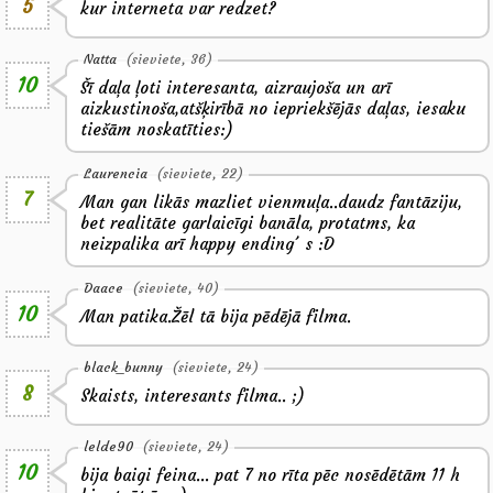
5
kur interneta var redzet?
Natta
(sieviete, 36)
10
Šī daļa ļoti interesanta, aizraujoša un arī
aizkustinoša,atšķirībā no iepriekšējās daļas, iesaku
tiešām noskatīties:)
Laurencia
(sieviete, 22)
7
Man gan likās mazliet vienmuļa..daudz fantāziju,
bet realitāte garlaicīgi banāla, protatms, ka
neizpalika arī happy ending´ s :D
Daace
(sieviete, 40)
10
Man patika.Žēl tā bija pēdējā filma.
black_bunny
(sieviete, 24)
8
Skaists, interesants filma.. ;)
lelde90
(sieviete, 24)
10
bija baigi feina... pat 7 no rīta pēc nosēdētām 11 h