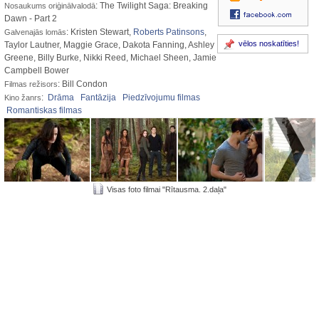
: The Twilight Saga: Breaking
Nosaukums oriģinālvalodā
Dawn - Part 2
: Kristen Stewart,
Roberts Patinsons
,
Galvenajās lomās
vēlos noskatīties!
Taylor Lautner, Maggie Grace, Dakota Fanning, Ashley
Greene, Billy Burke, Nikki Reed, Michael Sheen, Jamie
Campbell Bower
: Bill Condon
Filmas režisors
:
Drāma
Fantāzija
Piedzīvojumu filmas
Kino žanrs
Romantiskas filmas
Visas foto filmai "Rītausma. 2.daļa"