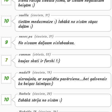
viena riktīga siekalu filma, ar tiešām negaidītām
beigām :)
saullla
(sieviete, 31)
10
tiešām medusmaize :) labākā no visām sāgas
daļām :)
never_pa
(sieviete, 31)
9
No visaam daljaam vislabaakaa.
common
(vīrietis, 55)
7
kaujas skati ir forshi !:)
mada19
(sieviete, 19)
10
aizraujoša, ar negaidītu pavērsienu....bet galvenais
ka beigas laimīgas:)
Rashela
(sieviete, 28)
10
Labākā sērija no visām :)
Riebekle_78
(sieviete, 34)