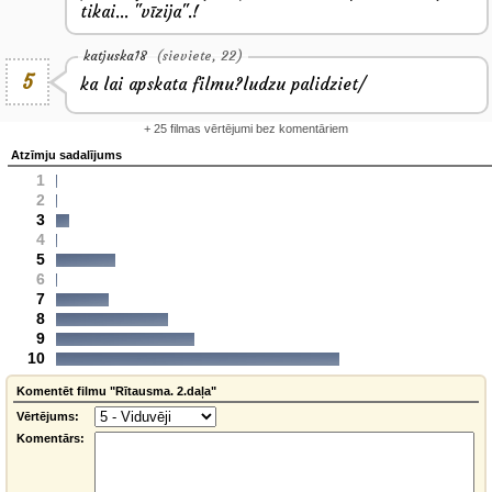
tikai... "vīzija".!
katjuska18
(sieviete, 22)
5
ka lai apskata filmu?ludzu palidziet/
+ 25 filmas vērtējumi bez komentāriem
Atzīmju sadalījums
1
2
3
4
5
6
7
8
9
10
Komentēt filmu "Rītausma. 2.daļa"
Vērtējums:
Komentārs: