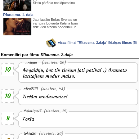
Sietlu pāršalc noslēpumainu...
Rītausma. 1. daļa
Jaunlaulāto Bellas Svonas un
vampīra Edvarda Kalena laimi
drīz vien aizēno nodevību un...
visas filmai "Rītausma. 2.daļa" līdzīgas filmas
(5)
Komentāri par filmu
Rītausma. 2.daļa
_unique_
(sieviete, 26)
10
Negaidīju, bet tik tiešām ļoti patika! :) Grāmatu
lasītājiem medus maize.
niko2121
(sieviete, 43)
10
Tiešām medusmaize!
Laimiga17
(sieviete, 16)
9
Forša
tokia20
(sieviete, 20)