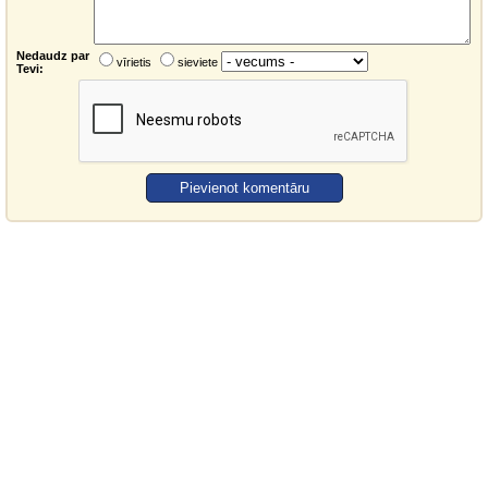
Nedaudz par
vīrietis
sieviete
Tevi: