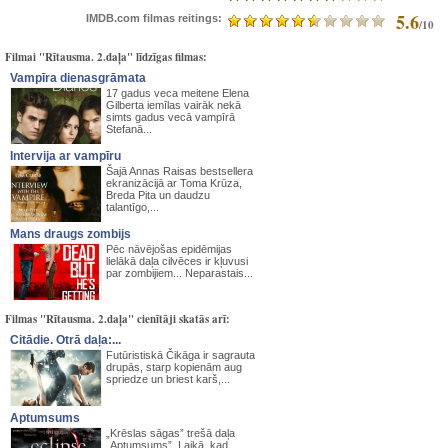
5.6
IMDB.com filmas reitings:
/10
Filmai "Rītausma. 2.daļa" līdzīgas filmas:
Vampīra dienasgrāmata
17 gadus veca meitene Elena
Gilberta iemīlas vairāk nekā
simts gadus vecā vampīrā
Stefanā...
Intervija ar vampīru
Šajā Annas Raisas bestsellera
ekranizācijā ar Toma Krūza,
Breda Pita un daudzu
talantīgo,...
Mans draugs zombijs
Pēc nāvējošas epidēmijas
lielākā daļa cilvēces ir kļuvusi
par zombijiem... Neparastais...
Filmas "Rītausma. 2.daļa" cienītāji skatās arī:
Citādie. Otrā daļa:...
Futūristiskā Čikāga ir sagrauta
drupās, starp kopienām aug
spriedze un briest karš,...
Aptumsums
„Krēslas sāgas” trešā daļa
„Aptumsums”. Laikā, kad