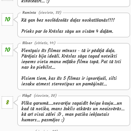
kinoteātrī... :)
Raminta
(sieviete, 32)
10
Kā gan bez noslēdzošās daļas noskatīšanās!!!!
Prieks par šo Krēslas sāgu un visām 4 daļām.
Silver
(vīrietis, 44)
10
Vienīgais šīs filmas mīnuss - tā ir pēdējā daļa.
Pārējais bija ideāli. Krēslas sāga tagad noteikti
ieņems vietu manu mīļāko filmu topā. Pat tā īsti
nav ko piebilst...
Visiem tiem, kas šīs 5 filmas ir ignorējuši, silti
iesaku atmest stereotipus un pamēģināt...
VikyL
(sieviete, 28)
8
Vilka garumā....nevarēju sagaidīt beigu kauju...un
kad tā notika, mans žoklis atkārās un neaizvērās...
kā arī visai zālei :D , man patika iekļautais
humors... pasmējos :)