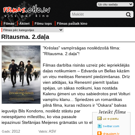
Filmas
Aktieri
Filmu tops
Filmas pašlaik kino
Rītausma. 2.daļa
"Krēslas" vampīrsāgas noslēdzošā filma:
"Rītausma. 2.daļa"!
Filmas darbība risinās uzreiz pēc iepriekšējās
daļas notikumiem – Edvarda un Bellas kāzām
un viņu meitiņas Renesmī piedzimšanas. Drīz
vien atklājas, ka Renesmī piemīt īpašas
spējas, un sākas notikumi, kas nostāda
Kalenu ģimeni un viņu sabiedrotos pret Volturi
vampīru klanu... Spriedzes un romantikas
pilnā filma, kuras režisors ir
"Oskara" balvas
ieguvējs Bils Kondons, noslēdz stāstu par
Ieteikt filmu
neiespējamo mīlestību, ko visa pasaule
iepazinusi Stefānijas Meijeres grāmatās un to ekranizācijās.
: 2012
: ASV
Gads
Valsts