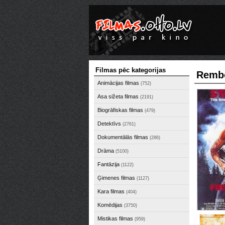
Filmas pēc kategorijas
Remb
Animācijas filmas
(752)
Asa sižeta filmas
(2191)
Biogrāfiskas filmas
(479)
Detektīvs
(2761)
Dokumentālās filmas
(286)
Drāma
(5100)
Fantāzija
(1122)
Ģimenes filmas
(1127)
Kara filmas
(404)
Komēdijas
(3750)
Mistikas filmas
(959)