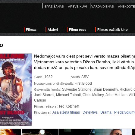
IEPAZĪŠANĀS
APSVEIKUMI
VĀRDA DIENAS
ANEKDOTE
Filmas
Aktieri
Filmu tops
Filmas pašlaik kino
o
Nedomājot vairs ciest pret sevi vērsto mazas pilsēti
Vjetnamas kara veterāns Džons Rembo, lieki vārdus n
dodas mežā un pats piesaka karu saviem pāridarītā
: 1982
: ASV
Gads
Valsts
: First Blood
Nosaukums oriģinālvalodā
: Sylvester Stallone, Brian Dennehy, Richard 
Galvenajās lomās
Jack Starrett, Michael Talbott, Chris Mulkey, John McLiam, Al
Caruso
: Ted Kotcheff
Filmas režisors
:
Asa sižeta filmas
Detektīvs
Drāma
Piedzīvojumu
Kino žanrs