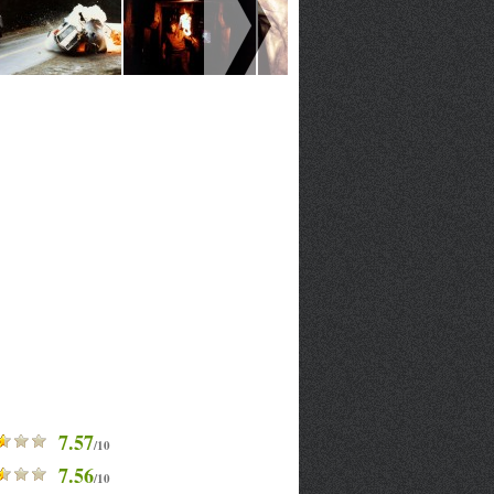
7.57
/10
7.56
/10