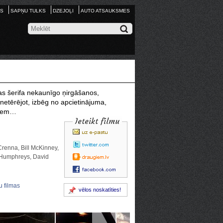
S
SAPŅU TULKS
DZEJOĻI
AUTO ATSAUKSMES
ņas šerifa nekaunīgo ņirgāšanos,
etērējot, izbēg no apcietinājuma,
jiem…
Ieteikt filmu
Crenna, Bill McKinney,
f Humphreys, David
 filmas
vēlos noskatīties!