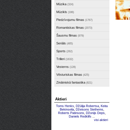
Mūzika
(324)
Mūzikls
(186)
Piedzīvojumu filmas
(1767)
Romantiskas filmas
(2073)
Šausmu filmas
(979)
Seriāls
(485)
Sports
(262)
Trilleri
(1632)
Vesterns
(128)
Vēsturiskas filmas
(425)
Zinātniskā fantastika
(821)
Aktieri
Toms Henks
,
Džūlija Robertsa
,
Keita
Bekinseila
,
Džeisons Stethems
,
Roberts Patinsons
,
Džonijs Deps
,
Daniels Redklifs
...
visi aktieri