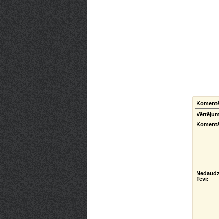
Komentē
Vērtējum
Komentā
Nedaudz
Tevi: