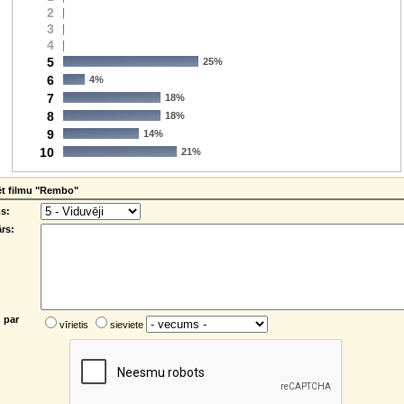
2
3
4
5
25%
6
4%
7
18%
8
18%
9
14%
10
21%
t filmu "Rembo"
s:
rs:
 par
vīrietis
sieviete