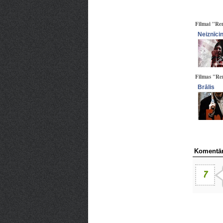
Filmai "Rem
Neiznīci
Filmas "Rem
Brālis
Komentār
7