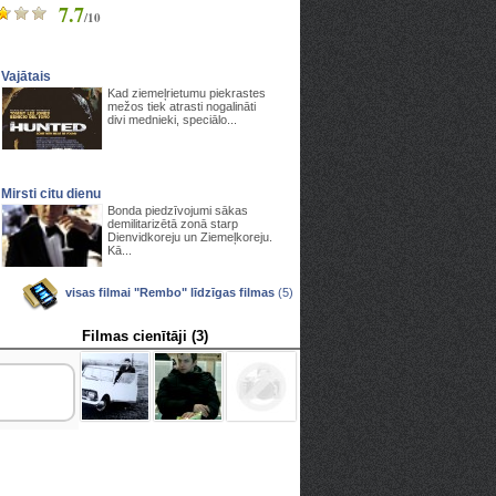
7.7
/10
Vajātais
Kad ziemeļrietumu piekrastes
mežos tiek atrasti nogalināti
divi mednieki, speciālo...
Mirsti citu dienu
Bonda piedzīvojumi sākas
demilitarizētā zonā starp
Dienvidkoreju un Ziemeļkoreju.
Kā...
visas filmai "Rembo" līdzīgas filmas
(5)
Filmas cienītāji (3)