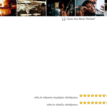
Visas foto filmai "Rembo"
oHo.lv eXpertu kopējais vērtējums:
oHo.lv vīriešu vērtējums: