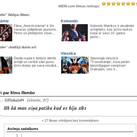
IMDB.com filmas reitings:
bo" līdzīgas filmas:
nāmie
Komando
Filma „Neiznīcināmie“ ir šīs
Kolonels Matrikss ir atvaļināts
vasaras spilgtākais jaunums.
armijnieks, kas dzīvo laukos
Pirmo un pēdējoreiz visas...
kopā ar savu 10. gadus
jauno...
bo" cienītāji skatās arī:
Viesnīca
Daņila nupat ir beidzis dienēt
Slavenajā viesnīcā
armijā un cerībā sākt jaunu
"Transilvānija", kura pieder
dzīvi dodas pie sava vecākā...
labsirdīgajam vampīram
Drakulam, viss it...
i par filmu
Rembo
li3liskais84
(vīrietis, 27)
Uh kā man viņa patika kad es biju sīks
+ 27 filmas vērtējumi bez komentāriem
Atzīmju sadalījums
1